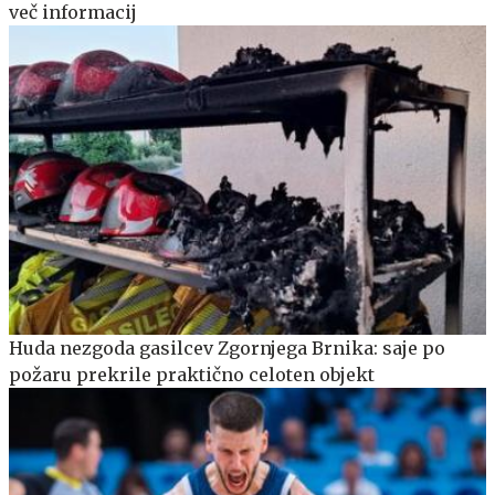
več informacij
Huda nezgoda gasilcev Zgornjega Brnika: saje po
požaru prekrile praktično celoten objekt