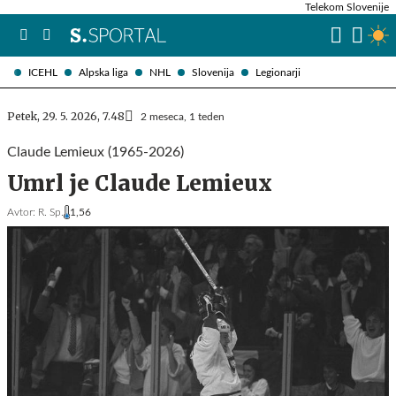
Telekom Slovenije
ICEHL
Alpska liga
NHL
Slovenija
Legionarji
Petek, 29. 5. 2026, 7.48
2 meseca, 1 teden
Claude Lemieux (1965-2026)
Umrl je Claude Lemieux
Avtor:
R. Sp.
1,56