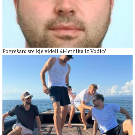
Pogrešan: ste kje videli 41-letnika iz Vodic?