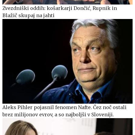
Zvezdniški oddih: košarkarji Dončić, Rupnik in
Blažič skupaj na jahti
Aleks Pihler pojasnil fenomen Nafte. Čez noč ostali
brez milijonov evrov, a so najboljši v Sloveniji.