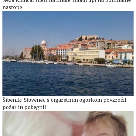
Neža Klančar meri na finale, mladi upi na polfinalne
nastope
Šibenik: Slovenec s cigaretnim ogorkom povzročil
požar in pobegnil