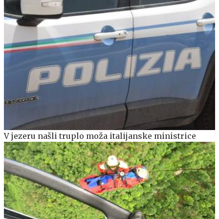
V jezeru našli truplo moža italijanske ministrice