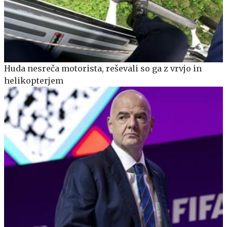
Huda nesreča motorista, reševali so ga z vrvjo in
helikopterjem