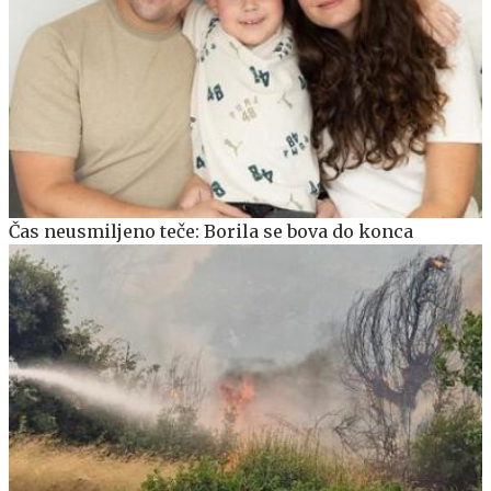
Čas neusmiljeno teče: Borila se bova do konca