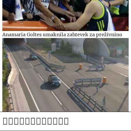
Anamaria Goltes umaknila zahtevek za preživnino
Šok na avtocesti: pri predoru Sveti Rok se je na cesti
pojavil medved