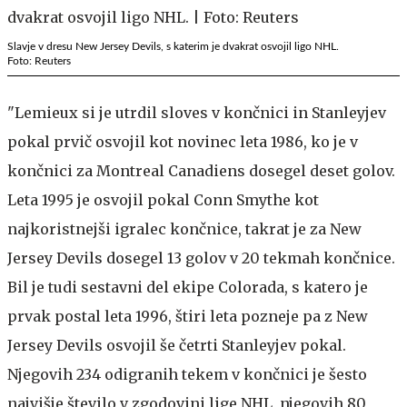
Slavje v dresu New Jersey Devils, s katerim je dvakrat osvojil ligo NHL.
Foto: Reuters
"Lemieux si je utrdil sloves v končnici in Stanleyjev
pokal prvič osvojil kot novinec leta 1986, ko je v
končnici za Montreal Canadiens dosegel deset golov.
Leta 1995 je osvojil pokal Conn Smythe kot
najkoristnejši igralec končnice, takrat je za New
Jersey Devils dosegel 13 golov v 20 tekmah končnice.
Bil je tudi sestavni del ekipe Colorada, s katero je
prvak postal leta 1996, štiri leta pozneje pa z New
Jersey Devils osvojil še četrti Stanleyjev pokal.
Njegovih 234 odigranih tekem v končnici je šesto
najvišje število v zgodovini lige NHL, njegovih 80