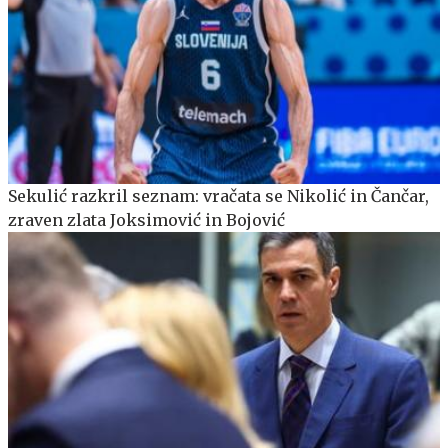
Sekulić razkril seznam: vračata se Nikolić in Čančar,
zraven zlata Joksimović in Bojović