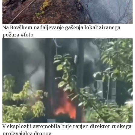
Na Bovškem nadaljevanje gašenja lokaliziranega
požara #foto
V eksploziji avtomobila huje ranjen direktor ruskega
proizvajalca dronov