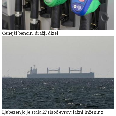
Cenejši bencin, dražji dizel
Ljubezen jo je stala 27 tisoč evrov: lažni inženir z