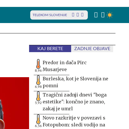
TELEKOM SLOVENIJE
KAJ BERETE
ZADNJE OBJAVE
Predor in dača Pirc
Musarjeve
8,96
Burleska, kot je Slovenija ne
pomni
6,98
Tragični zadnji dnevi "boga
estetike": končno je znano,
5,92
zakaj je umrl
Novo razkritje v povezavi s
Fotopubom: sledi vodijo na
6,56