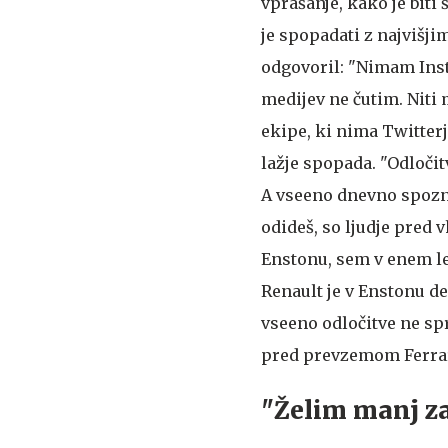
vprašanje, kako je biti 
je spopadati z najvišji
odgovoril: "Nimam Inst
medijev ne čutim. Niti
ekipe, ki nima Twitterj
lažje spopada. "Odloči
A vseeno dnevno spozna
odideš, so ljudje pred v
Enstonu, sem v enem le
Renault je v Enstonu del
vseeno odločitve ne spr
pred prevzemom Ferrari
"Želim manj za