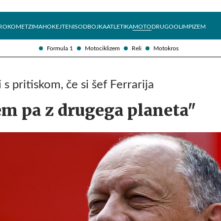
Želite prejemati e-novice?
Uživajmo pametno
ROKOMET
ZIMA
HOKEJ
TENIS
ODBOJKA
ATLETIKA
MOTO
DRUGO
OLIMPIZEM
Formula 1
Motociklizem
Reli
Motokros
s pritiskom, če si šef Ferrarija
m pa z drugega planeta"