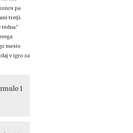
 koncu pa
mi tretji.
 tedna."
hovega
ugo mesto
daj v igro za
ormulo 1