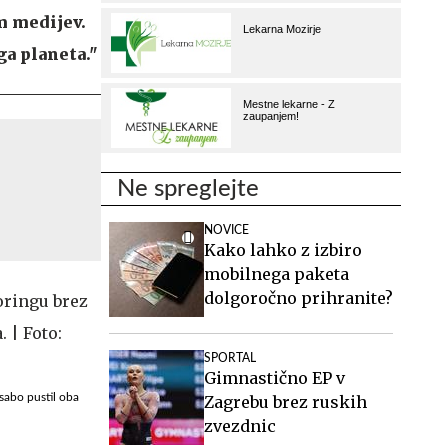
m medijev.
ga planeta."
Ne spreglejte
NOVICE
Kako lahko z izbiro
mobilnega paketa
dolgoročno prihranite?
SPORTAL
Gimnastično EP v
sabo pustil oba
Zagrebu brez ruskih
zvezdnic