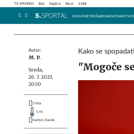
Info in obvestila
Tehnik
TV SPORED
Bizi
Najdi.si
Itis.si
1188
NOGOMET
KOŠARKA
KOLESARSTVO
Avtor:
Kako se spopadati 
M. P.
"Mogoče se
Sreda,
26. 7. 2023,
20.50
3 leta
1,41
Natisni članek