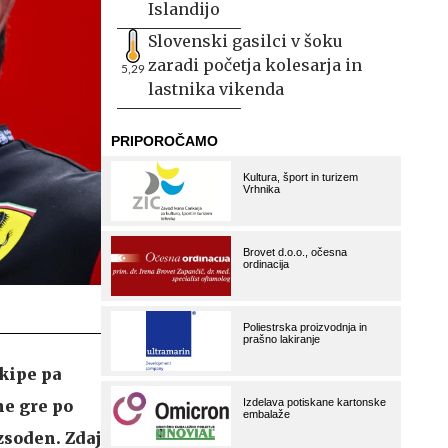
Islandijo
Slovenski gasilci v šoku
zaradi početja kolesarja in
5,29
lastnika vikenda
ekipe pa
ne gre po
azsoden. Zdaj