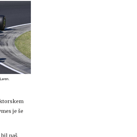
cLaren.
ruktorskem
vmes je še
 bil naš