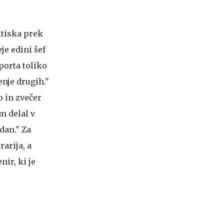
itiska prek
je edini šef
porta toliko
nje drugih."
o in zvečer
em delal v
dan." Za
rarija, a
ir, ki je