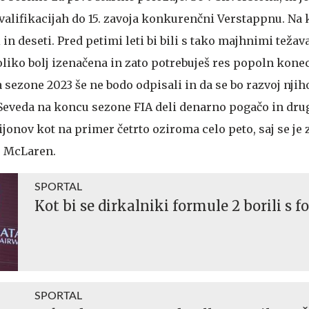
kvalifikacijah do 15. zavoja konkurenčni Verstappnu. Na
 in deseti. Pred petimi leti bi bili s tako majhnimi težava
liko bolj izenačena in zato potrebuješ res popoln konec
a sezone 2023 še ne bodo odpisali in da se bo razvoj nji
 Seveda na koncu sezone FIA deli denarno pogačo in dr
onov kot na primer četrto oziroma celo peto, saj se je z
e McLaren.
SPORTAL
Kot bi se dirkalniki formule 2 borili s f
SPORTAL