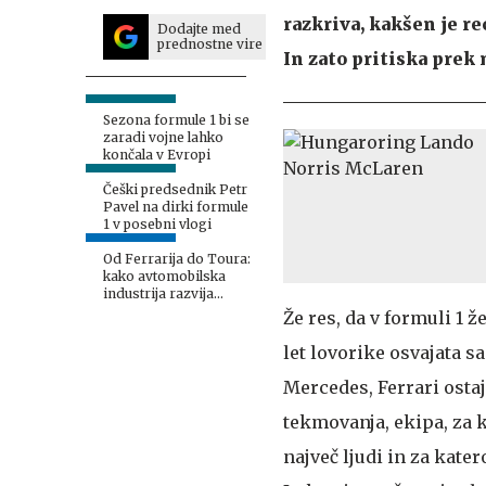
razkriva, kakšen je 
Dodajte med
prednostne vire
In zato pritiska prek
Sezona formule 1 bi se
zaradi vojne lahko
končala v Evropi
Češki predsednik Petr
Pavel na dirki formule
1 v posebni vlogi
Od Ferrarija do Toura:
kako avtomobilska
industrija razvija
sodobna dirkalna
Že res, da v formuli 1 ž
kolesa
let lovorike osvajata s
Mercedes, Ferrari osta
tekmovanja, ekipa, za k
največ ljudi in za kate