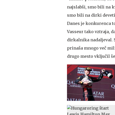
najslabši, smo bili na 
smo bili na dirki deveti
Danes je konkurenca to
Vasseur tako vztraja, d
dirkalnika nadaljeval.
prinaša mnogo več milij
drugo mesto vključil š