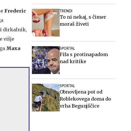
pe
Frederic
TRENDI
To ni nekaj, s čimer
ga
moraš živeti
i dirkalnik,
e višje
ega
Maxa
SPORTAL
Fifa s protinapadom
nad kritike
SPORTAL
Obnovljena pot od
Roblekovega doma do
vrha Begunjščice