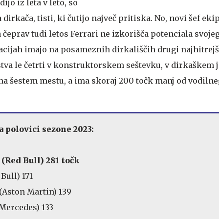
ijo iz leta v leto, so
 dirkača, tisti, ki čutijo največ pritiska. No, novi šef eki
a čeprav tudi letos Ferrari ne izkorišča potenciala svoje
acijah imajo na posameznih dirkališčih drugi najhitrejš
tva le četrti v konstruktorskem seštevku, v dirkaškem j
na šestem mestu, a ima skoraj 200 točk manj od vodiln
.
 polovici sezone 2023:
(Red Bull) 281 točk
Bull) 171
(Aston Martin) 139
Mercedes) 133