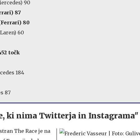
Mercedes) 90
rrari) 87
(Ferrari) 80
cLaren) 60
452 točk
rcedes 184
s 87
pe, ki nima Twitterja in Instagrama"
stran The Race je na