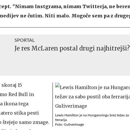
recept. "Nimam Instgrama, nimam Twitterja, ne bere
 medijev ne čutim. Niti malo. Mogoče sem pa z druge
SPORTAL
Je res McLaren postal drugi najhitrejši?
e skoraj 15
amo Red Bull in
ja ikona tega
atero stika pesti
Lewis Hamilton je na Hungaroringu brez težav za 
ferrarija.
ro štejejo samo zmage.
Foto: Guliverimage