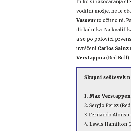
In ko si razočaranja sled
vodilni možje, ne le oba
Vasseur
to očitno ni. P
dirkalnika. Na kvalifik
a so po polovici prvens
uvrščeni
Carlos Sainz
Verstappna
(Red Bull)
Skupni seštevek na
1. Max Verstappen 
2. Sergio Perez (Red 
3. Fernando Alonso 
4. Lewis Hamilton (