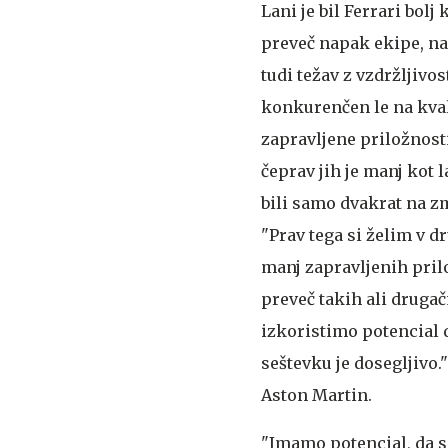
Lani je bil Ferrari bolj
preveč napak ekipe, na
tudi težav z vzdržljivos
konkurenčen le na kval
zapravljene priložnosti
čeprav jih je manj kot l
bili samo dvakrat na 
"Prav tega si želim v d
manj zapravljenih pril
preveč takih ali drugačn
izkoristimo potencial 
seštevku je dosegljivo
Aston Martin.
"Imamo potencial, da se