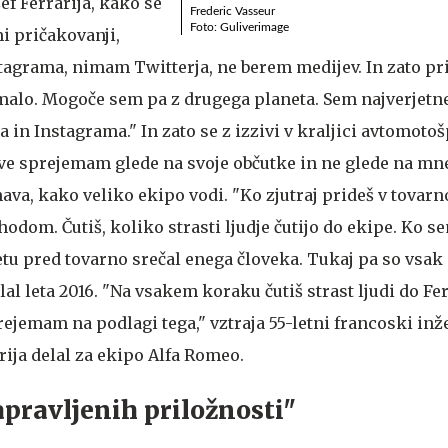
šef Ferrarija, kako se
Frederic Vasseur
Foto: Guliverimage
mi pričakovanji,
agrama, nimam Twitterja, ne berem medijev. In zato pr
 malo. Mogoče sem pa z drugega planeta. Sem najverjetne
a in Instagrama." In zato se z izzivi v kraljici avtomotoš
tve sprejemam glede na svoje občutke in ne glede na mne
va, kako veliko ekipo vodi. "Ko zjutraj prideš v tovarn
hodom. Čutiš, koliko strasti ljudje čutijo do ekipe. Ko s
tu pred tovarno srečal enega človeka. Tukaj pa so vsak 
al leta 2016. "Na vsakem koraku čutiš strast ljudi do Fer
ejemam na podlagi tega," vztraja 55-letni francoski inžen
ja delal za ekipo Alfa Romeo.
pravljenih priložnosti"