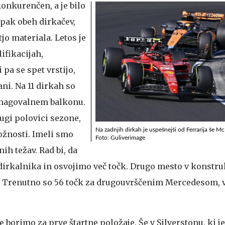
 konkurenčen, a je bilo
pak obeh dirkačev,
tjo materiala. Letos je
ifikacijah,
 pa se spet vrstijo,
ani. Na 11 dirkah so
zmagovalnem balkonu.
rugi polovici sezone,
Na zadnjih dirkah je uspešnejši od Ferrarija še M
ožnosti. Imeli smo
Foto: Guliverimage
ih težav. Rad bi, da
dirkalnika in osvojimo več točk. Drugo mesto v konst
." Trenutno so 56 točk za drugouvrščenim Mercedesom, 
 borimo za prve štartne položaje. Še v Silverstonu, ki je