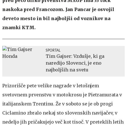
pred peto dirko prvenstva MXGP ima 33 točk
naskoka pred Francozom. Jan Pancar je osvojil
deveto mesto in bil najboljši od voznikov na
znamki KTM.
SPORTAL
Tim Gajser: Vzdušje, ki ga
naredijo Slovenci, je eno
najboljših na svetu
Prizorišče pete velike nagrade v letošnjem
svetovnem prvenstvu v motokrosu je Pietramurata v
italijanskem Trentinu. Že v soboto se je ob progi
Ciclamino zbralo nekaj sto slovenskih navijačev, v
nedeljo jih pričakujejo več kot tisoč. V preteklih letih