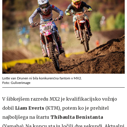
Lotte van Drunen ni bila konkurenčna fantom v MX2.
Foto: Guliverimage
V šibkejšem razredu MX2 je kvalifikacijsko vožnjo
dobil
Liam Everts
(KTM), potem ko je prehitel
najboljšega na štartu
Thibaulta Benistanta
(Yamaha). Na koncu sta ju ločili dve sekundi. Aktualni