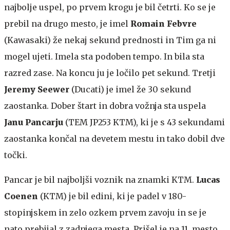
najbolje uspel, po prvem krogu je bil četrti. Ko se je
prebil na drugo mesto, je imel
Romain Febvre
(Kawasaki) že nekaj sekund prednosti in Tim ga ni
mogel ujeti. Imela sta podoben tempo. In bila sta
razred zase. Na koncu ju je ločilo pet sekund. Tretji
Jeremy Seewer
(Ducati) je imel že 30 sekund
zaostanka. Dober štart in dobra vožnja sta uspela
Janu Pancarju
(TEM JP253 KTM), ki je s 43 sekundami
zaostanka končal na devetem mestu in tako dobil dve
točki.
Pancar je bil najboljši voznik na znamki KTM.
Lucas
Coenen
(KTM) je bil edini, ki je padel v 180-
stopinjskem in zelo ozkem prvem zavoju in se je
nato prebijal z zadnjega mesta. Prišel je na 11. mesto.