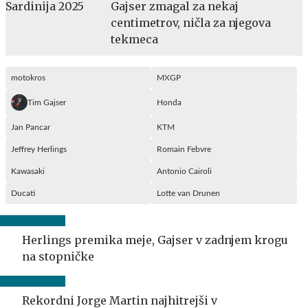
Gajser zmagal za nekaj
centimetrov, ničla za njegova
tekmeca
motokros
MXGP
Tim Gajser
Honda
Jan Pancar
KTM
Jeffrey Herlings
Romain Febvre
Kawasaki
Antonio Cairoli
Ducati
Lotte van Drunen
Herlings premika meje, Gajser v zadnjem krogu
na stopničke
Rekordni Jorge Martin najhitrejši v