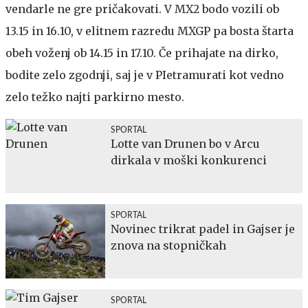
vendarle ne gre pričakovati. V MX2 bodo vozili ob
13.15 in 16.10, v elitnem razredu MXGP pa bosta štarta
obeh voženj ob 14.15 in 17.10. Če prihajate na dirko,
bodite zelo zgodnji, saj je v PIetramurati kot vedno
zelo težko najti parkirno mesto.
SPORTAL
Lotte van Drunen bo v Arcu
dirkala v moški konkurenci
SPORTAL
Novinec trikrat padel in Gajser je
znova na stopničkah
SPORTAL