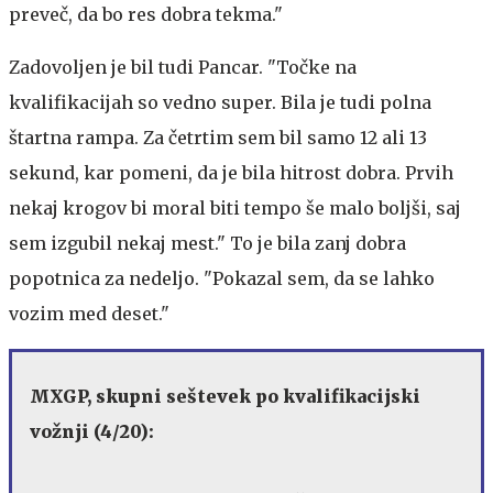
preveč, da bo res dobra tekma."
Zadovoljen je bil tudi Pancar. "Točke na
kvalifikacijah so vedno super. Bila je tudi polna
štartna rampa. Za četrtim sem bil samo 12 ali 13
sekund, kar pomeni, da je bila hitrost dobra. Prvih
nekaj krogov bi moral biti tempo še malo boljši, saj
sem izgubil nekaj mest." To je bila zanj dobra
popotnica za nedeljo. "Pokazal sem, da se lahko
vozim med deset."
MXGP, skupni seštevek po kvalifikacijski
vožnji (4/20):