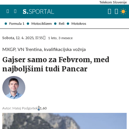
Telekom Slovenije
Formula 1
Motociklizem
Reli
Motokros
Sobota, 12. 4. 2025, 17.55
1 leto, 3 mesece
MXGP, VN Trentina, kvalifikacijska vožnja
Gajser samo za Febvrom, med
najboljšimi tudi Pancar
Avtor:
Matej Podgoršek
1,60