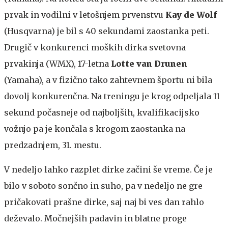
prvak in vodilni v letošnjem prvenstvu
Kay de Wolf
(Husqvarna) je bil s 40 sekundami zaostanka peti.
Drugič v konkurenci moških dirka svetovna
prvakinja (WMX), 17-letna
Lotte van Drunen
(Yamaha), a v fizično tako zahtevnem športu ni bila
dovolj konkurenčna. Na treningu je krog odpeljala 11
sekund počasneje od najboljših, kvalifikacijsko
vožnjo pa je končala s krogom zaostanka na
predzadnjem, 31. mestu.
V nedeljo lahko razplet dirke začini še vreme. Če je
bilo v soboto sončno in suho, pa v nedeljo ne gre
pričakovati prašne dirke, saj naj bi ves dan rahlo
deževalo. Močnejših padavin in blatne proge