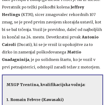
Povratnik po težki poškodbi kolena
Jeffrey
Herlings
(KTM), sicer zmagovalec rekordnih 107
zmag, se je pred prvim zavojem skorajda ustavil, kot
bi se bal trčenja. Vozil je previdno, daleč od najboljših
in končal na 24. mestu. Devetkratni prvak
Antonio
Cairoli
(Ducati), ki se je vrnil iz upokojitve za to
dirko in zamenjal poškodovanega
Mattio
Guadagninija
, je po solidnem štartu, ko je vozil v
prvi petnajsterici, odstopil zaradi težav z motorjem.
MXGP Trentina, kvalifikacijska vožnja:
1. Romain Febvre (Kawasaki)