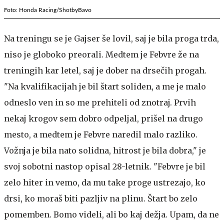
Foto: Honda Racing/ShotbyBavo
Na treningu se je Gajser še lovil, saj je bila proga trda,
niso je globoko preorali. Medtem je Febvre že na
treningih kar letel, saj je dober na drsečih progah.
"Na kvalifikacijah je bil štart soliden, a me je malo
odneslo ven in so me prehiteli od znotraj. Prvih
nekaj krogov sem dobro odpeljal, prišel na drugo
mesto, a medtem je Febvre naredil malo razliko.
Vožnja je bila nato solidna, hitrost je bila dobra," je
svoj sobotni nastop opisal 28-letnik. "Febvre je bil
zelo hiter in vemo, da mu take proge ustrezajo, ko
drsi, ko moraš biti pazljiv na plinu. Štart bo zelo
pomemben. Bomo videli, ali bo kaj dežja. Upam, da ne