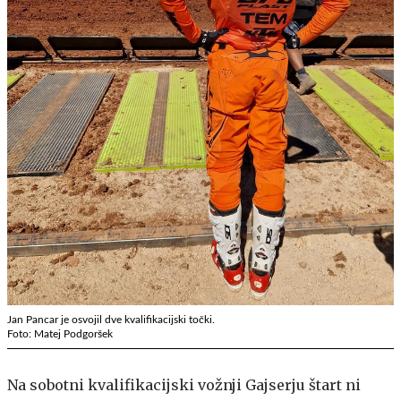
Jan Pancar je osvojil dve kvalifikacijski točki.
Foto: Matej Podgoršek
Na sobotni kvalifikacijski vožnji Gajserju štart ni