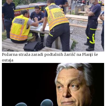
Požarna straža zaradi podtalnih žarišč na Planji še
ostaja