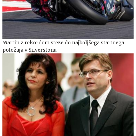
Martin z rekordom steze do najboljšega startnega
položaja v Silverstonu