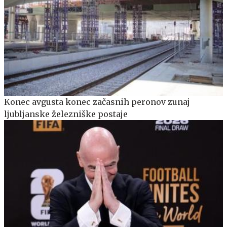
Konec avgusta konec začasnih peronov zunaj
ljubljanske železniške postaje