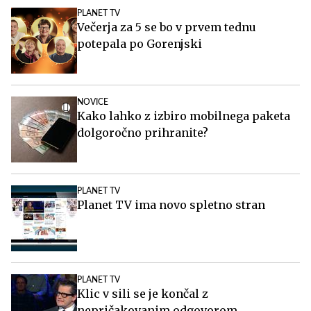
PLANET TV
Večerja za 5 se bo v prvem tednu
potepala po Gorenjski
NOVICE
Kako lahko z izbiro mobilnega paketa
dolgoročno prihranite?
PLANET TV
Planet TV ima novo spletno stran
PLANET TV
Klic v sili se je končal z
nepričakovanim odgovorom