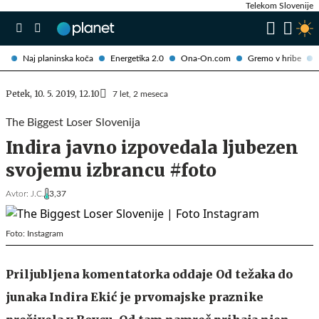
Telekom Slovenije
Naj planinska koča
Energetika 2.0
Ona-On.com
Gremo v hribe
Petek, 10. 5. 2019, 12.10
7 let, 2 meseca
The Biggest Loser Slovenija
Indira javno izpovedala ljubezen
svojemu izbrancu #foto
Avtor:
J.C.
3,37
Foto: Instagram
Priljubljena komentatorka oddaje Od težaka do
junaka Indira Ekić je prvomajske praznike