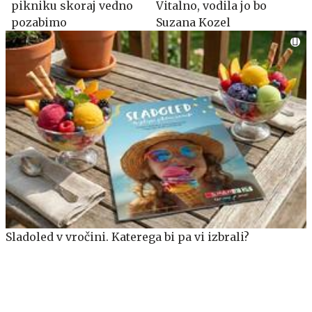
pikniku skoraj vedno
Vitalno, vodila jo bo
pozabimo
Suzana Kozel
Sladoled v vročini. Katerega bi pa vi izbrali?