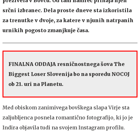
preživela v Bovcu. Od tam namreč prihaja njen
srčni izbranec. Dela proste dneve sta izkoristila
za trenutke v dvoje, za katere v njunih natrpanih
urnikih pogosto zmanjkuje časa.
FINALNA ODDAJA resničnostnega šova The
Biggest Loser Slovenija bo na sporedu NOCOJ
ob 21. uri na Planetu.
Med obiskom zanimivega bovškega slapa Virje sta
zaljubljenca posnela romantično fotografijo, ki jo je
Indira objavila tudi na svojem Instagram profilu.