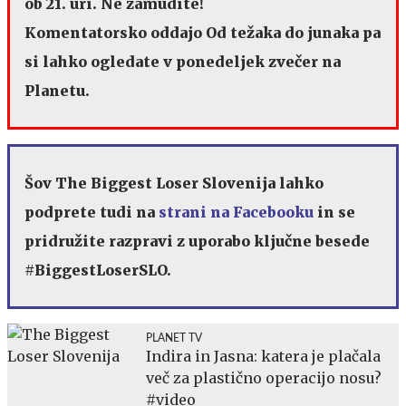
ob 21. uri. Ne zamudite!
Komentatorsko oddajo Od težaka do junaka pa
si lahko ogledate v ponedeljek zvečer na
Planetu.
Šov The Biggest Loser Slovenija lahko
podprete tudi na
strani na Facebooku
in se
pridružite razpravi z uporabo ključne besede
#BiggestLoserSLO.
PLANET TV
Indira in Jasna: katera je plačala
več za plastično operacijo nosu?
#video