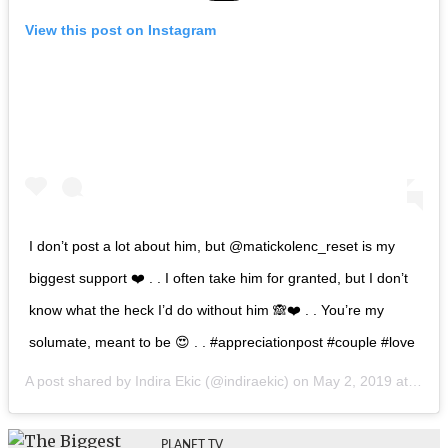
View this post on Instagram
I don’t post a lot about him, but @matickolenc_reset is my
biggest support ❤️ . . I often take him for granted, but I don’t
know what the heck I’d do without him 🙈❤️ . . You’re my
solumate, meant to be 😍 . . #appreciationpost #couple #love
A post shared by
Indira Ekic
(@indiraekic) on
May 2, 2019 at 8:51am PDT
PLANET TV