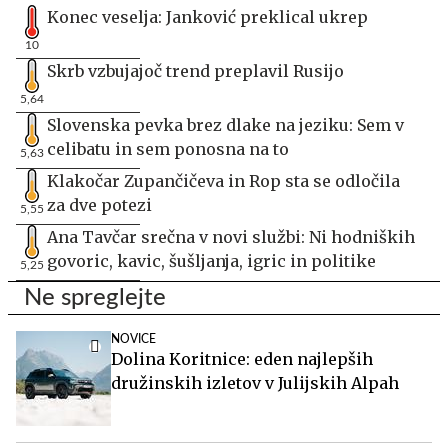
Konec veselja: Janković preklical ukrep
10
Skrb vzbujajoč trend preplavil Rusijo
5,64
Slovenska pevka brez dlake na jeziku: Sem v
celibatu in sem ponosna na to
5,63
Klakočar Zupančičeva in Rop sta se odločila
za dve potezi
5,55
Ana Tavčar srečna v novi službi: Ni hodniških
govoric, kavic, šušljanja, igric in politike
5,25
Ne spreglejte
NOVICE
Dolina Koritnice: eden najlepših
družinskih izletov v Julijskih Alpah