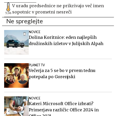
V uradu predsednice ne prikrivajo več imen
sopotnic v prometni nesreči
5,06
Ne spreglejte
NOVICE
Dolina Koritnice: eden najlepših
družinskih izletov v Julijskih Alpah
PLANET TV
Večerja za 5 se bo v prvem tednu
potepala po Gorenjski
NOVICE
Kateri Microsoft Office izbrati?
Primerjava različic Office 2024 in