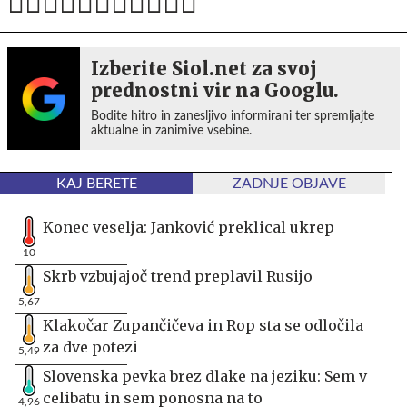
Izberite Siol.net za svoj
prednostni vir na Googlu.
Bodite hitro in zanesljivo informirani ter spremljajte
aktualne in zanimive vsebine.
KAJ BERETE
ZADNJE OBJAVE
Konec veselja: Janković preklical ukrep
10
Skrb vzbujajoč trend preplavil Rusijo
5,67
Klakočar Zupančičeva in Rop sta se odločila
za dve potezi
5,49
Slovenska pevka brez dlake na jeziku: Sem v
celibatu in sem ponosna na to
4,96