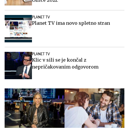
Office 2021.
PLANET TV
Planet TV ima novo spletno stran
PLANET TV
Klic v sili se je končal z
nepričakovanim odgovorom