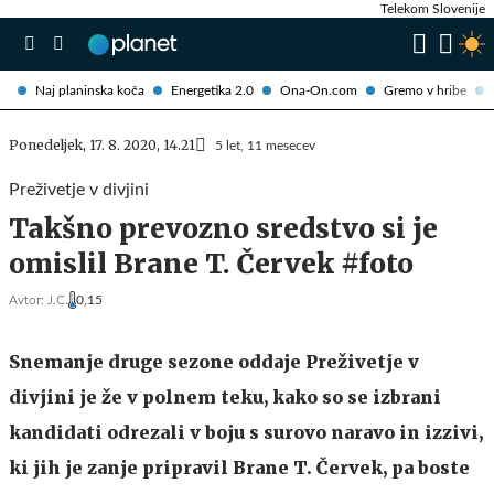
Telekom Slovenije
Naj planinska koča
Energetika 2.0
Ona-On.com
Gremo v hribe
Ponedeljek, 17. 8. 2020, 14.21
5 let, 11 mesecev
Preživetje v divjini
Takšno prevozno sredstvo si je
omislil Brane T. Červek #foto
Avtor:
J.C.
0,15
Snemanje druge sezone oddaje Preživetje v
divjini je že v polnem teku, kako so se izbrani
kandidati odrezali v boju s surovo naravo in izzivi,
ki jih je zanje pripravil Brane T. Červek, pa boste