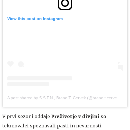
View this post on Instagram
A post shared by S.S.F.N., Brane T. Cervek (@brane.t.cervek)
on
A
V prvi sezoni oddaje
Preživetje v divjini
so
tekmovalci spoznavali pasti in nevarnosti