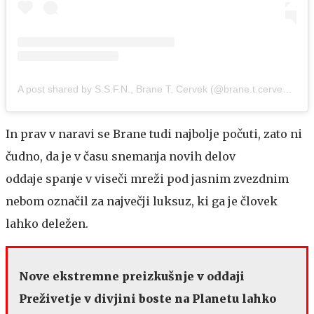
A post shared by S.S.F.N., Brane T. Cervek (@brane.t.cervek)
on
A
In prav v naravi se Brane tudi najbolje počuti, zato ni
čudno, da je v času snemanja novih delov
oddaje spanje v viseči mreži pod jasnim zvezdnim
nebom označil za največji luksuz, ki ga je človek
lahko deležen.
Nove ekstremne preizkušnje v oddaji
Preživetje v divjini boste na Planetu lahko