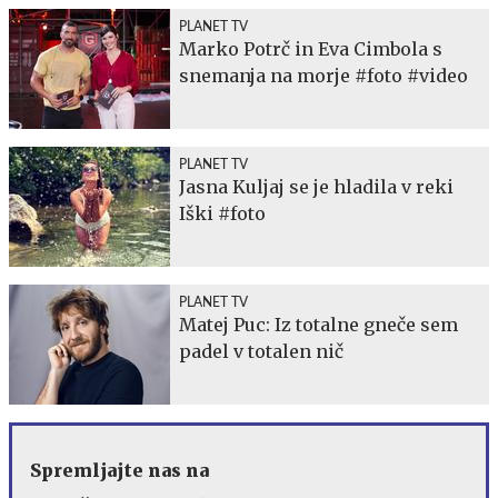
PLANET TV
Marko Potrč in Eva Cimbola s
snemanja na morje #foto #video
PLANET TV
Jasna Kuljaj se je hladila v reki
Iški #foto
PLANET TV
Matej Puc: Iz totalne gneče sem
padel v totalen nič
Spremljajte nas na