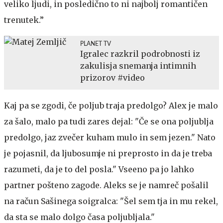
veliko ljudi, in posledično to ni najbolj romantičen
trenutek.”
PLANET TV
Igralec razkril podrobnosti iz
zakulisja snemanja intimnih
prizorov #video
Kaj pa se zgodi, če poljub traja predolgo? Alex je malo
za šalo, malo pa tudi zares dejal: "Če se ona poljublja
predolgo, jaz zvečer kuham mulo in sem jezen." Nato
je pojasnil, da ljubosumje ni preprosto in da je treba
razumeti, da je to del posla." Vseeno pa jo lahko
partner pošteno zagode. Aleks se je namreč pošalil
na račun Sašinega soigralca: "Šel sem tja in mu rekel,
da sta se malo dolgo časa poljubljala."