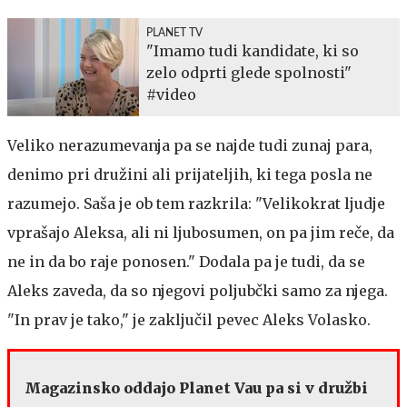
PLANET TV
"Imamo tudi kandidate, ki so
zelo odprti glede spolnosti"
#video
Veliko nerazumevanja pa se najde tudi zunaj para,
denimo pri družini ali prijateljih, ki tega posla ne
razumejo. Saša je ob tem razkrila: "Velikokrat ljudje
vprašajo Aleksa, ali ni ljubosumen, on pa jim reče, da
ne in da bo raje ponosen." Dodala pa je tudi, da se
Aleks zaveda, da so njegovi poljubčki samo za njega.
"In prav je tako," je zaključil pevec Aleks Volasko.
Magazinsko oddajo Planet Vau pa si v družbi