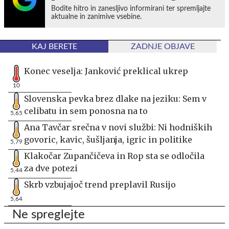
Bodite hitro in zanesljivo informirani ter spremljajte
aktualne in zanimive vsebine.
KAJ BERETE
ZADNJE OBJAVE
Konec veselja: Janković preklical ukrep
10
Slovenska pevka brez dlake na jeziku: Sem v
celibatu in sem ponosna na to
5,65
Ana Tavčar srečna v novi službi: Ni hodniških
govoric, kavic, šušljanja, igric in politike
5,79
Klakočar Zupančičeva in Rop sta se odločila
za dve potezi
5,44
Skrb vzbujajoč trend preplavil Rusijo
5,64
Ne spreglejte