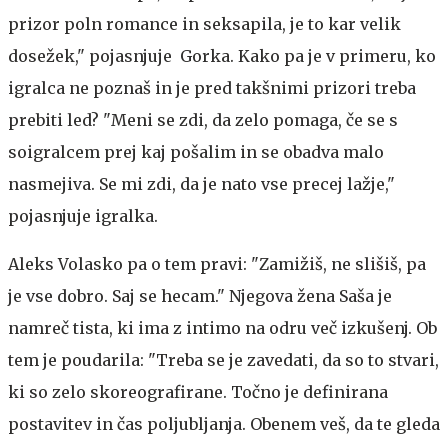
prizor poln romance in seksapila, je to kar velik
dosežek," pojasnjuje Gorka. Kako pa je v primeru, ko
igralca ne poznaš in je pred takšnimi prizori treba
prebiti led? "Meni se zdi, da zelo pomaga, če se s
soigralcem prej kaj pošalim in se obadva malo
nasmejiva. Se mi zdi, da je nato vse precej lažje,"
pojasnjuje igralka.
Aleks Volasko pa o tem pravi: "Zamižiš, ne slišiš, pa
je vse dobro. Saj se hecam." Njegova žena Saša je
namreč tista, ki ima z intimo na odru več izkušenj. Ob
tem je poudarila: "Treba se je zavedati, da so to stvari,
ki so zelo skoreografirane. Točno je definirana
postavitev in čas poljubljanja. Obenem veš, da te gleda