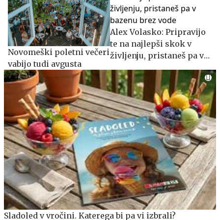
Alex Volasko: Pripravijo
te na najlepši skok v
Novomeški poletni večeri
življenju, pristaneš pa v
vabijo tudi avgusta
bazenu brez vode
Sladoled v vročini. Katerega bi pa vi izbrali?