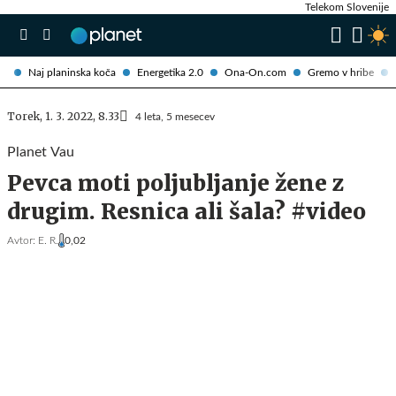
Telekom Slovenije
Naj planinska koča
Energetika 2.0
Ona-On.com
Gremo v hribe
Torek, 1. 3. 2022, 8.33
4 leta, 5 mesecev
Planet Vau
Pevca moti poljubljanje žene z
drugim. Resnica ali šala? #video
Avtor:
E. R.
0,02