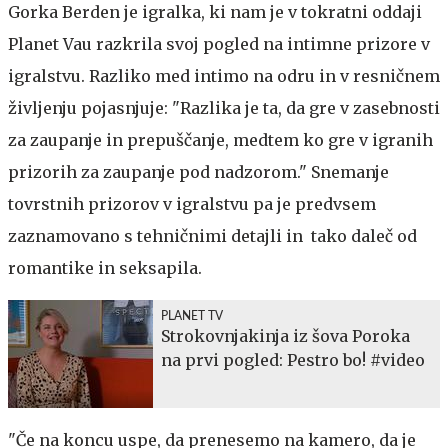
Gorka Berden je igralka, ki nam je v tokratni oddaji
Planet Vau razkrila svoj pogled na intimne prizore v
igralstvu. Razliko med intimo na odru in v resničnem
življenju pojasnjuje: "Razlika je ta, da gre v zasebnosti
za zaupanje in prepuščanje, medtem ko gre v igranih
prizorih za zaupanje pod nadzorom." Snemanje
tovrstnih prizorov v igralstvu pa je predvsem
zaznamovano s tehničnimi detajli in tako daleč od
romantike in seksapila.
PLANET TV
Strokovnjakinja iz šova Poroka
na prvi pogled: Pestro bo! #video
"Če na koncu uspe, da prenesemo na kamero, da je