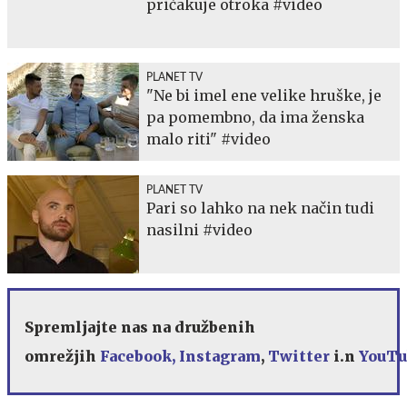
pričakuje otroka #video
PLANET TV
"Ne bi imel ene velike hruške, je
pa pomembno, da ima ženska
malo riti" #video
PLANET TV
Pari so lahko na nek način tudi
nasilni #video
Spremljajte nas na družbenih
omrežjih
Facebook,
Instagram
,
Twitter
i
.n
YouTu