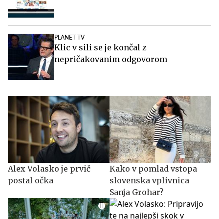
PLANET TV
Klic v sili se je končal z
nepričakovanim odgovorom
Alex Volasko je prvič
Kako v pomlad vstopa
postal očka
slovenska vplivnica
Sanja Grohar?