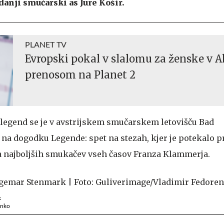
danji smučarski as Jure Košir.
PLANET TV
Evropski pokal v slalomu za ženske v A
prenosom na Planet 2
legend se je v avstrijskem smučarskem letovišču Bad
na dogodku Legende: spet na stezah, kjer je potekalo 
a najboljših smukačev vseh časov Franza Klammerja.
k
enko