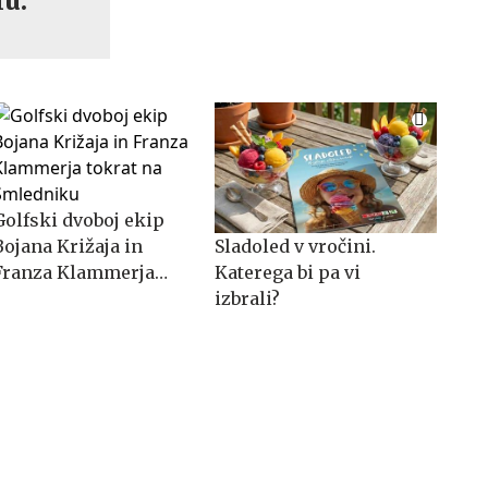
lu.
Golfski dvoboj ekip
Bojana Križaja in
Sladoled v vročini.
Franza Klammerja
Katerega bi pa vi
tokrat na Smledniku
izbrali?