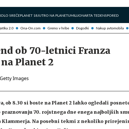
Želite prejemati e-novice?
Uživajmo pametno
KOLO SREČE
PLANET 18
JUTRO NA PLANETU
MILIJONAR
TA TEDEN
SPORED
etika 2.0
Ona-On.com
Gremo v hribe
Dogodki
Nakup avtomobila
nd ob 70-letnici Franza
na Planet 2
ra, ob 8.30 si boste na Planet 2 lahko ogledali posne
 praznovanju 70. rojstnega dne enega najboljših sm
a Klammerja. Na posebni tekmi z nekoliko prirejenim