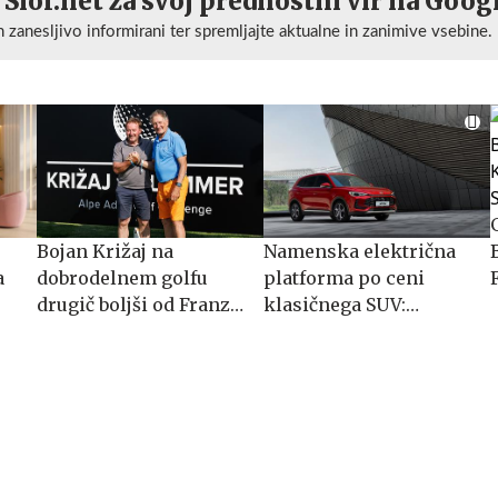
 Siol.net za svoj prednostni vir na Goog
n zanesljivo informirani ter spremljajte aktualne in zanimive vsebine.
Bojan Križaj na
Namenska električna
a
dobrodelnem golfu
platforma po ceni
drugič boljši od Franza
klasičnega SUV:
Klammerja
spoznajte MG S5 EV