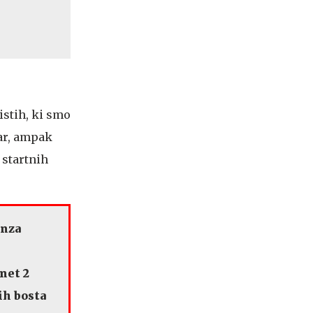
istih, ki smo
čar, ampak
z startnih
anza
anet 2
ih bosta