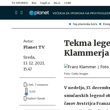
Info in obvestila
Tehnik
TV SPORED
Bizi
Najdi.si
Itis.si
1188
VEČERJA ZA 5
POROKA NA PRVI POGLED
Naj planinska koča
Energ
Tekma lege
Avtor:
Planet TV
Klammerja 
Sreda,
13. 12. 2023,
15.47
Foto: Getty Images
2 leti, 7 mesecev
V nedeljo, 17. decemb
0,03
smučarskih legend ob
Natisni članek
časov Avstrijca Franz