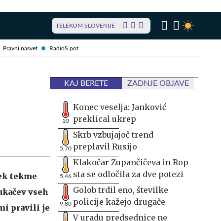
TELEKOM SLOVENIJE
Pravni nasvet
RadioS.pot
KAJ BERETE
ZADNJE OBJAVE
Konec veselja: Janković
preklical ukrep
10
Skrb vzbujajoč trend
preplavil Rusijo
5,70
Klakočar Zupančičeva in Rop
sta se odločila za dve potezi
tek tekme
5,46
Golob trdil eno, številke
ukačev vseh
policije kažejo drugače
9,80
i pravili je
V uradu predsednice ne