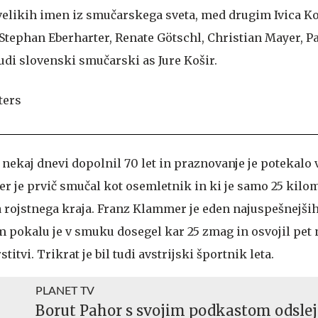
 velikih imen iz smučarskega sveta, med drugim Ivica Ko
Stephan Eberharter, Renate Götschl, Christian Mayer, P
n tudi slovenski smučarski as Jure Košir.
nekaj dnevi dopolnil 70 let in praznovanje je potekalo
r je prvič smučal kot osemletnik in ki je samo 25 kilo
 rojstnega kraja. Franz Klammer je eden najuspešnejši
m pokalu je v smuku dosegel kar 25 zmag in osvojil pet 
tvi. Trikrat je bil tudi avstrijski športnik leta.
PLANET TV
Borut Pahor s svojim podkastom odslej