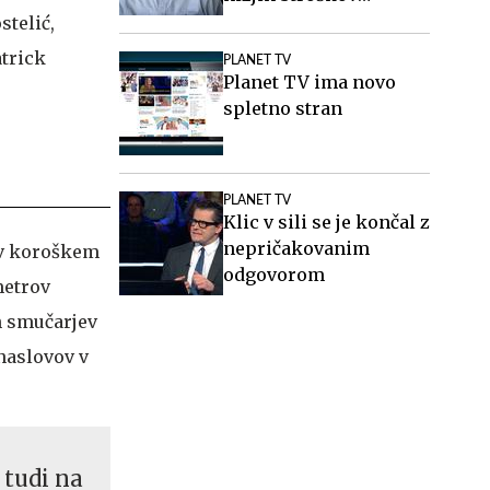
elektrike v podjetjih
stelić,
atrick
PLANET TV
Planet TV ima novo
spletno stran
PLANET TV
Klic v sili se je končal z
nepričakovanim
 v koroškem
odgovorom
metrov
h smučarjev
naslovov v
 tudi na