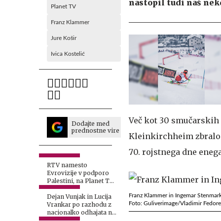
nastopil tudi naš nek
Planet TV
Franz Klammer
Jure Košir
Ivica Kostelić
Več kot 30 smučarskih 
Dodajte med
prednostne vire
Kleinkirchheim zbralo 
70. rojstnega dne eneg
RTV namesto
Evrovizije v podporo
Palestini, na Planet TV
z drugačno potezo
Franz Klammer in Ingemar Stenmar
Dejan Vunjak in Lucija
Foto: Guliverimage/Vladimir Fedor
Vrankar po razhodu z
nacionalko odhajata na
Planet TV