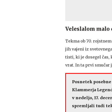
Veleslalom malo 
Tekma ob 70. rojstnem 
jih vajeni iz svetovne
tisti, ki je dosegel čas,
vrat. In ta prvi smučar
Posnetek posebne 
Klammerja Legende:
v nedeljo, 17. dece
spremljali tudi te