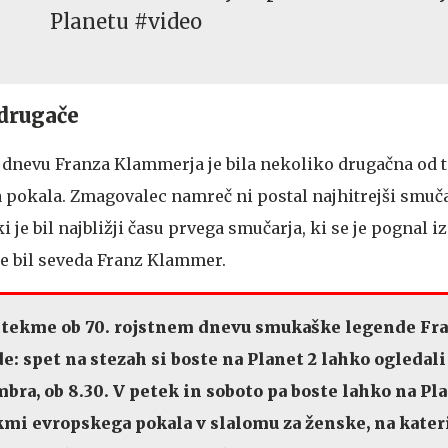
Planetu #video
drugače
dnevu Franza Klammerja je bila nekoliko drugačna od t
ga pokala. Zmagovalec namreč ni postal najhitrejši smu
 ki je bil najbližji času prvega smučarja, ki se je pognal i
 je bil seveda Franz Klammer.
tekme ob 70. rojstnem dnevu smukaške legende Fr
 spet na stezah si boste na Planet 2 lahko ogledali
mbra, ob 8.30. V petek in soboto pa boste lahko na Pl
kmi evropskega pokala v slalomu za ženske, na kater