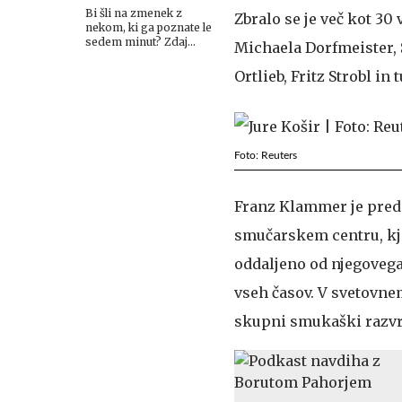
Bi šli na zmenek z
Zbralo se je več kot 30
nekom, ki ga poznate le
sedem minut? Zdaj
Michaela Dorfmeister, 
imate priložnost.
Ortlieb, Fritz Strobl i
Foto: Reuters
Franz Klammer je pred 
smučarskem centru, kje
oddaljeno od njegovega
vseh časov. V svetovne
skupni smukaški razvrsti