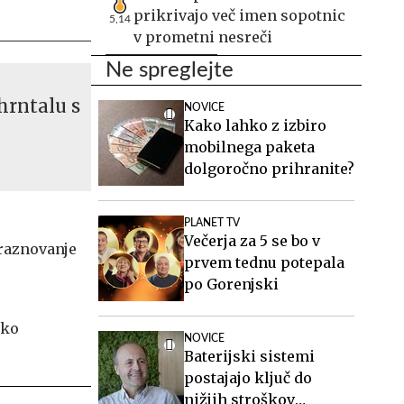
prikrivajo več imen sopotnic
5,14
v prometni nesreči
Ne spreglejte
hrntalu s
NOVICE
Kako lahko z izbiro
mobilnega paketa
dolgoročno prihranite?
PLANET TV
Večerja za 5 se bo v
praznovanje
prvem tednu potepala
po Gorenjski
NOVICE
Baterijski sistemi
postajajo ključ do
nižjih stroškov