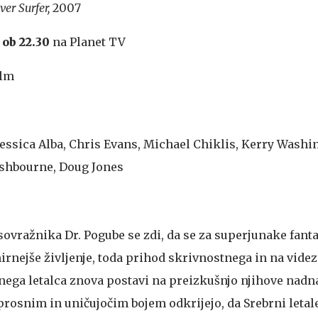
ver Surfer,
2007
, ob 22.30
na Planet TV
ilm
essica Alba, Chris Evans, Michael Chiklis, Kerry Washin
shbourne, Doug Jones
sovražnika Dr. Pogube se zdi, da se za superjunake fant
irnejše življenje, toda prihod skrivnostnega in na videz
ega letalca znova postavi na preizkušnjo njihove nad
rosnim in uničujočim bojem odkrijejo, da Srebrni letal