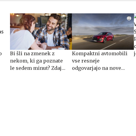
o
Bi šli na zmenek z
Kompaktni avtomobili
nekom, ki ga poznate
vse resneje
le sedem minut? Zdaj
odgovarjajo na nove
imate priložnost.
navade kupcev