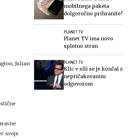
mobilnega paketa
dolgoročno prihranite?
PLANET TV
Planet TV ima novo
spletno stran
gton, Julian
PLANET TV
Klic v sili se je končal z
nepričakovanim
odgovorom
astične
naravne
ec svoje