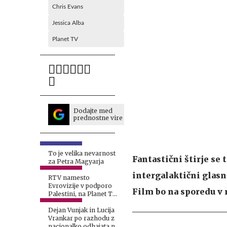
Chris Evans
Jessica Alba
Planet TV
Dodajte med
prednostne vire
To je velika nevarnost
Fantastični štirje se
za Petra Magyarja
intergalaktični glasni
RTV namesto
Evrovizije v podporo
Film bo na sporedu v n
Palestini, na Planet TV
z drugačno potezo
Dejan Vunjak in Lucija
Vrankar po razhodu z
nacionalko odhajata na