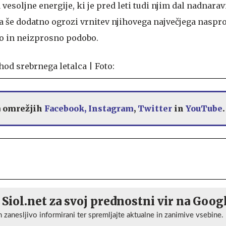
 vesoljne energije, ki je pred leti tudi njim dal nadnara
a še dodatno ogrozi vrnitev njihovega največjega nasprot
ivo in neizprosno podobo.
a omrežjih
Facebook,
Instagram
,
Twitter
in
YouTube
.
 Siol.net za svoj prednostni vir na Goog
n zanesljivo informirani ter spremljajte aktualne in zanimive vsebine.