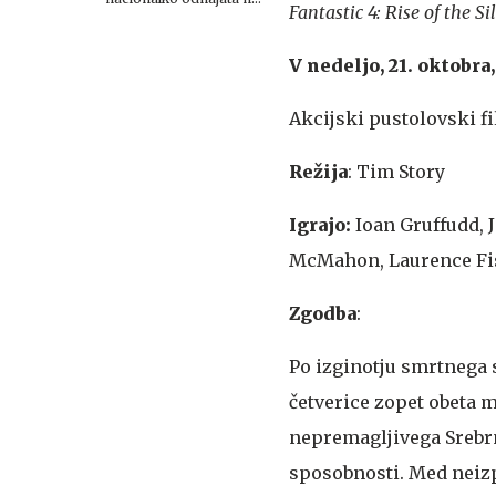
Fantastic 4: Rise of the Sil
Planet TV
V nedeljo, 21. oktobra
Akcijski pustolovski f
Režija
: Tim Story
Igrajo:
Ioan Gruffudd, J
McMahon, Laurence Fi
Zgodba
:
Po izginotju smrtnega 
četverice zopet obeta m
nepremagljivega Srebrn
sposobnosti. Med neizp