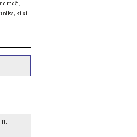
vne moči,
nika, ki si
lu.