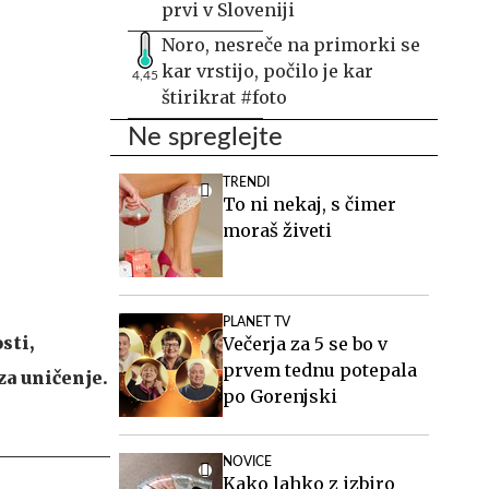
prvi v Sloveniji
Noro, nesreče na primorki se
kar vrstijo, počilo je kar
4,45
štirikrat #foto
Ne spreglejte
TRENDI
To ni nekaj, s čimer
moraš živeti
PLANET TV
sti,
Večerja za 5 se bo v
prvem tednu potepala
za uničenje.
po Gorenjski
NOVICE
Kako lahko z izbiro