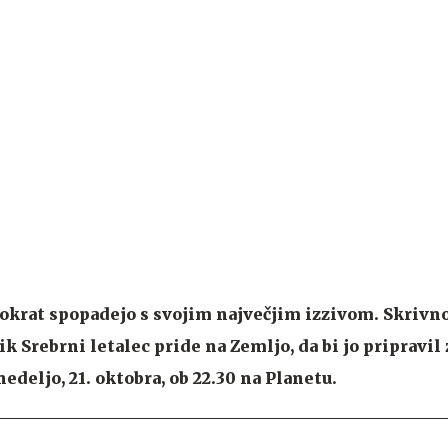
 tokrat spopadejo s svojim največjim izzivom. Skrivno
k Srebrni letalec pride na Zemljo, da bi jo pripravil 
edeljo, 21. oktobra, ob 22.30 na Planetu.