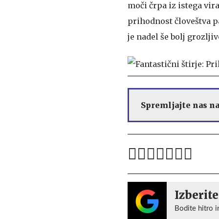
moči črpa iz istega vira
prihodnost človeštva p
je nadel še bolj grozlj
Spremljajte nas n
Izberite
Bodite hitro i