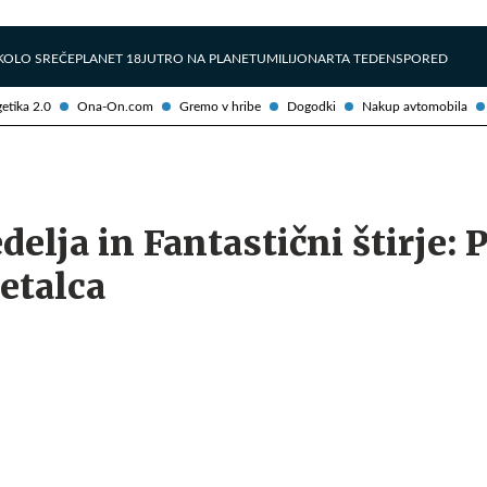
Želite prejemati e-novice?
Uživajmo pametno
KOLO SREČE
PLANET 18
JUTRO NA PLANETU
MILIJONAR
TA TEDEN
SPORED
etika 2.0
Ona-On.com
Gremo v hribe
Dogodki
Nakup avtomobila
delja in Fantastični štirje: 
etalca