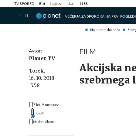
Info in obvestila
Tehnik
TV SPORED
Bizi
Najdi.si
Itis.si
1188
VEČERJA ZA 5
POROKA NA PRVI POGLED
Naj planinska koča
Energ
Avtor:
FILM
Planet TV
Akcijska ne
Torek,
srebrnega l
16. 10. 2018,
15.58
7 let, 9 mesecev
0,04
Natisni članek