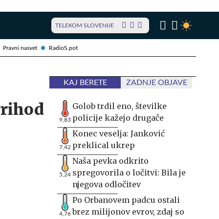
TELEKOM SLOVENIJE
Pravni nasvet
RadioS.pot
KAJ BERETE
ZADNJE OBJAVE
Prihod
Golob trdil eno, številke
policije kažejo drugače
9,83
Konec veselja: Janković
preklical ukrep
7,42
Naša pevka odkrito
spregovorila o ločitvi: Bila je
5,24
njegova odločitev
Po Orbanovem padcu ostali
brez milijonov evrov, zdaj so
4,76