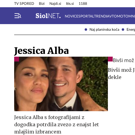
Info in obvestila
Tehnik
TV SPORED
Bizi
Najdi.si
Itis.si
1188
NOVICE
SPORTAL
TRENDI
AVTOMOTO
MN
Naj planinska koča
Energ
Jessica Alba
Bivši mož 
dekle
Jessica Alba s fotografijami z
dogodka potrdila zvezo z enajst let
mlajšim izbrancem