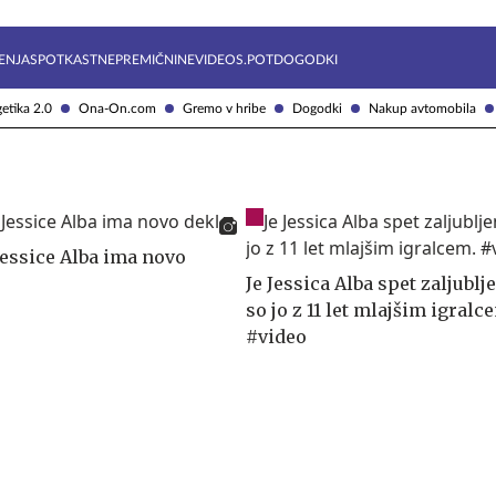
Želite prejemati e-novice?
Uživajmo pametno
ENJA
SPOTKAST
NEPREMIČNINE
VIDEOS.POT
DOGODKI
etika 2.0
Ona-On.com
Gremo v hribe
Dogodki
Nakup avtomobila
Jessice Alba ima novo
Je Jessica Alba spet zaljublj
so jo z 11 let mlajšim igralc
#video