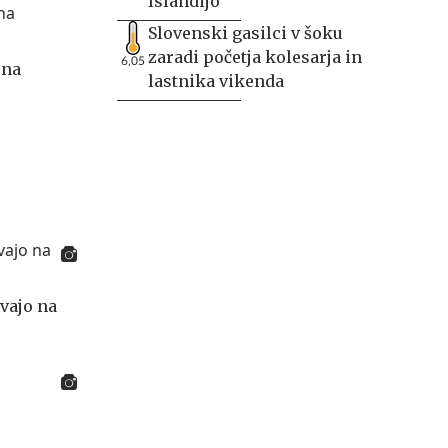
Islandijo
Slovenski gasilci v šoku
zaradi početja kolesarja in
6,05
 na
lastnika vikenda
ivajo na