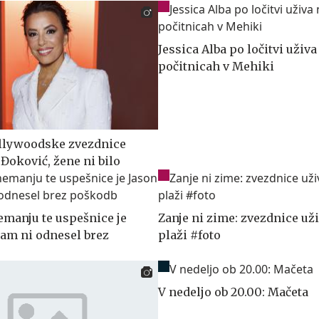
Jessica Alba po ločitvi uživa
počitnicah v Mehiki
ollywoodske zvezdnice
Đoković, žene ni bilo
emanju te uspešnice je
Zanje ni zime: zvezdnice už
ham ni odnesel brez
plaži #foto
V nedeljo ob 20.00: Mačeta