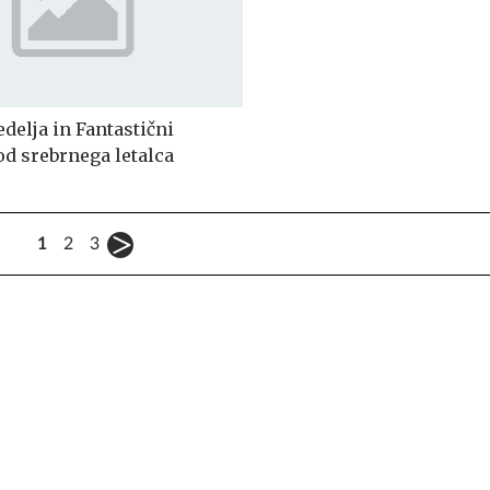
delja in Fantastični
hod srebrnega letalca
1
2
3