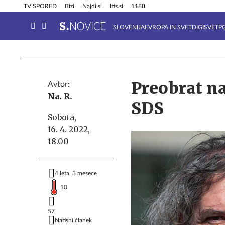
Info in obvestila
Tehnik
TV SPORED
Bizi
Najdi.si
Itis.si
1188
SLOVENIJA
EVROPA IN SVET
DIGISVET
P
Preobrat na
Avtor:
Na. R.
SDS
Sobota,
16. 4. 2022,
18.00
4 leta, 3 mesece
10
57
Natisni članek