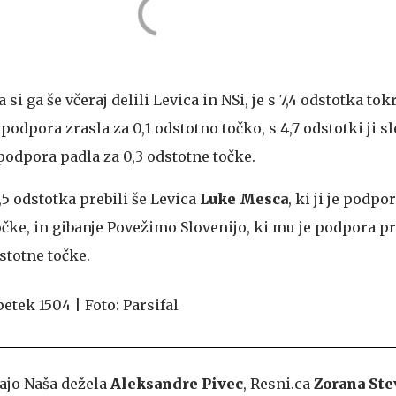
 si ga še včeraj delili Levica in NSi, je s 7,4 odstotka tok
je podpora zrasla za 0,1 odstotno točko, s 4,7 odstotki ji 
je podpora padla za 0,3 odstotne točke.
4,5 odstotka prebili še Levica
Luke Mesca
, ki ji je
podpor
očke, in gibanje Povežimo Slovenijo, ki mu je podpora p
dstotne točke.
ajo Naša dežela
Aleksandre Pivec
,
Resni.ca
Zorana Ste