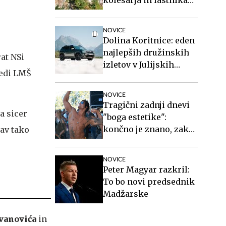
vikenda
NOVICE
Dolina Koritnice: eden
najlepših družinskih
rat NSi
izletov v Julijskih
sledi LMŠ
Alpah
NOVICE
Tragični zadnji dnevi
a sicer
"boga estetike":
končno je znano, zakaj
rav tako
je umrl
NOVICE
Peter Magyar razkril:
To bo novi predsednik
Madžarske
vanovića
in