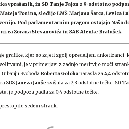
otka vprašanih, in SD Tanje Fajon z 9-odstotno podpo
Mateja Tonina, sledijo LMŠ Marjana Šarca, Levica L
venijo. Pod parlamentarnim pragom ostajajo Naša d
ni.ca Zorana Stevanovića in SAB Alenke Bratušek.
je grafike, kjer so zajeti zgolj opredeljeni anketiranci, 
litvami, je v primerjavi z zadnjo meritvijo moči strank
ra Gibanju Svoboda
Roberta Goloba
narasla za 4,4 odstot
ora SDS
Janeza Janše
zvišala za 2,3 odstotne točke. SD
Ta
stu, je podpora padla za 0,4 odstotne točke.
prestopilo sedem strank.