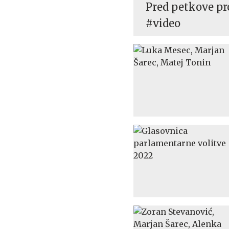
Pred petkove pro
#video