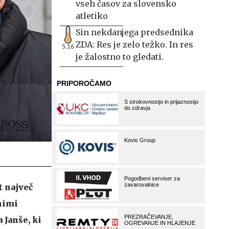
vseh časov za slovensko
atletiko
Sin nekdanjega predsednika
ZDA: Res je zelo težko. In res
5,16
je žalostno to gledati.
t največ
nimi
 Janše, ki