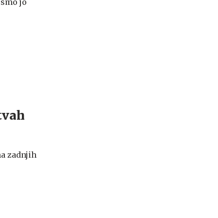
 smo jo
itvah
na zadnjih