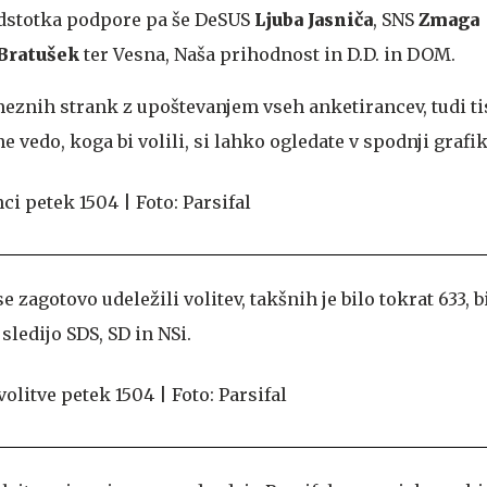
 odstotka podpore pa še DeSUS
Ljuba Jasniča
,
SNS
Zmaga
Bratušek
ter Vesna, Naša prihodnost in D.D. in DOM.
eznih strank z upoštevanjem vseh anketirancev, tudi tist
 ne vedo, koga bi volili, si lahko ogledate v spodnji grafik
e zagotovo udeležili volitev, takšnih je bilo tokrat 633, b
sledijo SDS, SD in NSi.