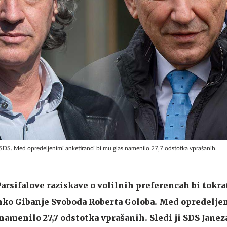
 SDS. Med opredeljenimi anketiranci bi mu glas namenilo 27,7 odstotka vprašanih.
arsifalove raziskave o volilnih preferencah bi tokra
anko Gibanje Svoboda Roberta Goloba. Med opredelje
 namenilo 27,7 odstotka vprašanih. Sledi ji SDS Janeza