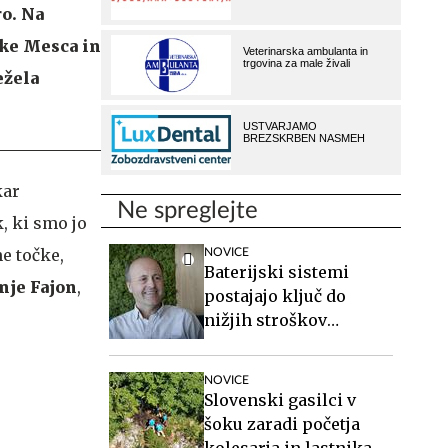
ro. Na
uke Mesca in
ežela
kar
Ne spreglejte
, ki smo jo
ne točke,
NOVICE
Baterijski sistemi
nje Fajon
,
postajajo ključ do
nižjih stroškov
elektrike v podjetjih
NOVICE
Slovenski gasilci v
šoku zaradi početja
kolesarja in lastnika