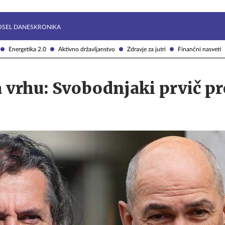
Želite prejemati e-novice?
Uživajmo pametno
OSEL DANES
KRONIKA
Energetika 2.0
Aktivno državljanstvo
Zdravje za jutri
Finančni nasveti
 vrhu: Svobodnjaki prvič pr