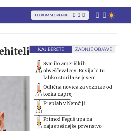
TELEKOM SLOVENIJE
ehiteli
KAJ BERETE
ZADNJE OBJAVE
Svarilo ameriških
obveščevalcev: Rusija bi to
8,98
lahko storila že jeseni
Odlična novica za voznike od
torka naprej
8,01
Preplah v Nemčiji
5,51
Primož Feguš upa na
najuspešnejše prvenstvo
5,31