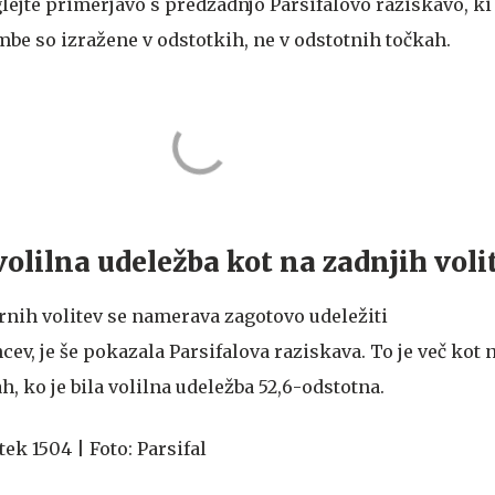
glejte primerjavo s predzadnjo Parsifalovo raziskavo, ki
mbe so izražene v odstotkih, ne v odstotnih točkah.
 volilna udeležba kot na zadnjih vol
nih volitev se namerava zagotovo udeležiti
cev, je še pokazala Parsifalova raziskava. To je več kot 
, ko je bila volilna udeležba 52,6-odstotna.