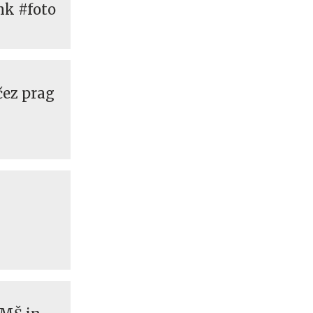
nk #foto
čez prag