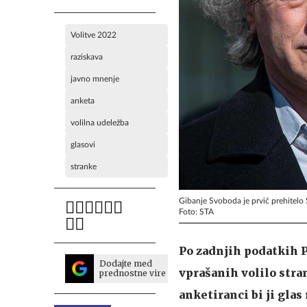
Volitve 2022
raziskava
javno mnenje
anketa
volilna udeležba
glasovi
stranke
Gibanje Svoboda je prvič prehitelo
Foto: STA
Po zadnjih podatkih P
Dodajte med
vprašanih volilo str
prednostne vire
anketiranci bi ji glas