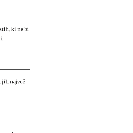
ih, ki ne bi
i.
i jih največ