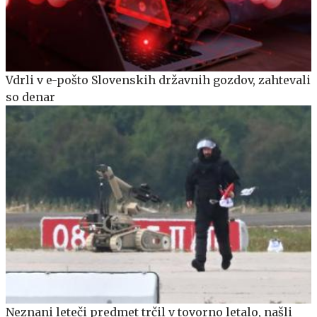
Vdrli v e-pošto Slovenskih državnih gozdov, zahtevali
so denar
Neznani leteči predmet trčil v tovorno letalo, našli