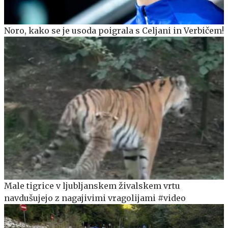
Noro, kako se je usoda poigrala s Celjani in Verbičem!
Male tigrice v ljubljanskem živalskem vrtu
navdušujejo z nagajivimi vragolijami #video