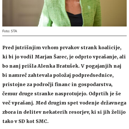
Foto: STA
Pred jutrišnjim vrhom prvakov strank koalicije,
ki bi jo vodil Marjan Šarec, je odprto vprašanje, ali
bo nanj prišla Alenka Bratušek. V pogajanjih naj
bi namreč zahtevala položaj podpredsednice,
pristojne za področji financ in gospodarstva,
čemur druge stranke nasprotujejo. Odprtih je še
več vprašanj. Med drugim spet vodenje državnega
zbora in delitev nekaterih resorjev, ki si jih želijo
tako v SD kot SMC.