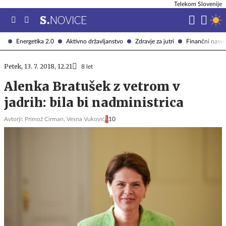
Telekom Slovenije
Energetika 2.0
Aktivno državljanstvo
Zdravje za jutri
Finančni nasve
Petek, 13. 7. 2018, 12.21
8 let
Alenka Bratušek z vetrom v
jadrih: bila bi nadministrica
Avtorji:
Primož Cirman,
Vesna Vuković
10