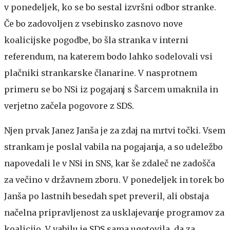
v ponedeljek, ko se bo sestal izvršni odbor stranke.
Če bo zadovoljen z vsebinsko zasnovo nove
koalicijske pogodbe, bo šla stranka v interni
referendum, na katerem bodo lahko sodelovali vsi
plačniki strankarske članarine. V nasprotnem
primeru se bo NSi iz pogajanj s Šarcem umaknila in
verjetno začela pogovore z SDS.
Njen prvak Janez Janša je za zdaj na mrtvi točki. Vsem
strankam je poslal vabila na pogajanja, a so udeležbo
napovedali le v NSi in SNS, kar še zdaleč ne zadošča
za večino v državnem zboru. V ponedeljek in torek bo
Janša po lastnih besedah spet preveril, ali obstaja
načelna pripravljenost za usklajevanje programov za
koalicijo. V vabilu je SDS sama ugotovila, da za