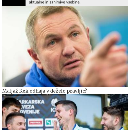
aktualne in zanimive vsebine.
Matjaž Kek odhaja v deželo pravljic?