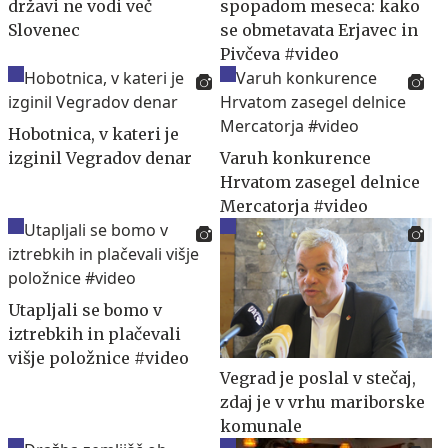
državi ne vodi več
spopadom meseca: kako
Slovenec
se obmetavata Erjavec in
Pivčeva #video
Hobotnica, v kateri je
izginil Vegradov denar
Varuh konkurence
Hrvatom zasegel delnice
Mercatorja #video
Utapljali se bomo v
iztrebkih in plačevali
višje položnice #video
Vegrad je poslal v stečaj,
zdaj je v vrhu mariborske
komunale