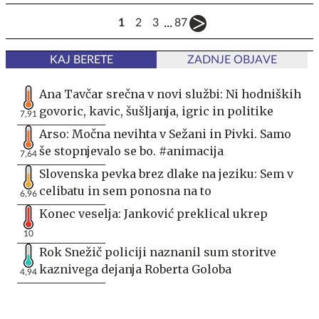
...
1
2
3
87
KAJ BERETE
ZADNJE OBJAVE
Ana Tavčar srečna v novi službi: Ni hodniških
govoric, kavic, šušljanja, igric in politike
7,91
Arso: Močna nevihta v Sežani in Pivki. Samo
še stopnjevalo se bo. #animacija
7,64
Slovenska pevka brez dlake na jeziku: Sem v
celibatu in sem ponosna na to
6,96
Konec veselja: Janković preklical ukrep
10
Rok Snežič policiji naznanil sum storitve
kaznivega dejanja Roberta Goloba
4,94