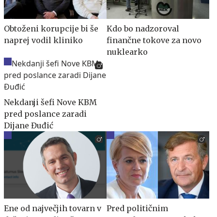
Obtoženi korupcije bi še
Kdo bo nadzoroval
naprej vodil kliniko
finančne tokove za novo
nuklearko
Nekdanji šefi Nove KBM
pred poslance zaradi
Dijane Đuđić
Ene od največjih tovarn v
Pred političnim