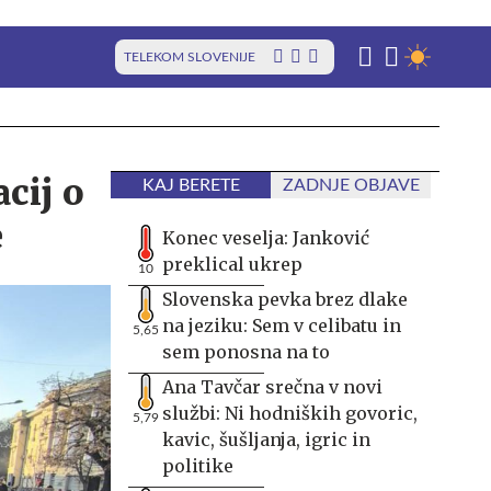
TELEKOM SLOVENIJE
cij o
KAJ BERETE
ZADNJE OBJAVE
e
Konec veselja: Janković
preklical ukrep
10
Slovenska pevka brez dlake
na jeziku: Sem v celibatu in
5,65
sem ponosna na to
Ana Tavčar srečna v novi
službi: Ni hodniških govoric,
5,79
kavic, šušljanja, igric in
politike