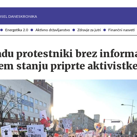
Želite prejemati e-novice?
Uživajmo pametno
OSEL DANES
KRONIKA
Energetika 2.0
Aktivno državljanstvo
Zdravje za jutri
Finančni nasveti
u protestniki brez informa
m stanju priprte aktivistk