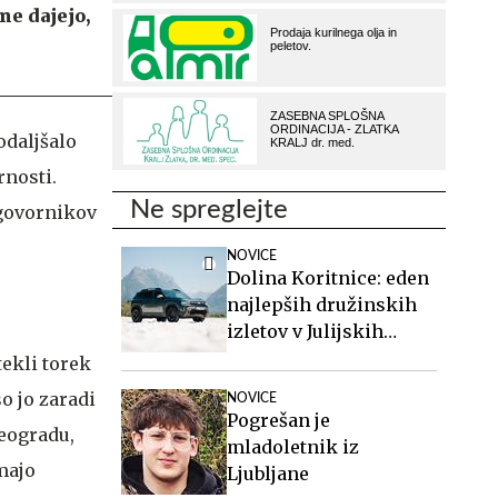
ne dajejo,
odaljšalo
rnosti.
Ne spreglejte
agovornikov
NOVICE
Dolina Koritnice: eden
najlepših družinskih
izletov v Julijskih
Alpah
etekli torek
o jo zaradi
NOVICE
Pogrešan je
Beogradu,
mladoletnik iz
majo
Ljubljane