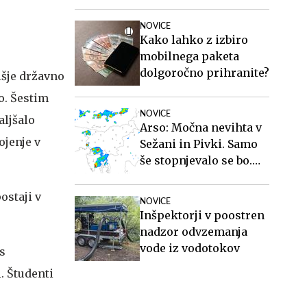
NOVICE
Kako lahko z izbiro
mobilnega paketa
dolgoročno prihranite?
išje državno
o. Šestim
NOVICE
aljšalo
Arso: Močna nevihta v
ojenje v
Sežani in Pivki. Samo
še stopnjevalo se bo.
#animacija
ostaji v
NOVICE
Inšpektorji v poostren
nadzor odvzemanja
vode iz vodotokov
s
. Študenti