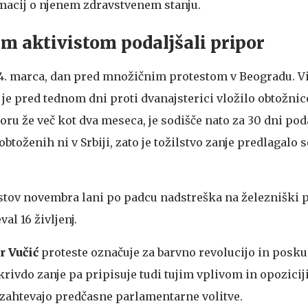
macij o njenem zdravstvenem stanju.
m aktivistom podaljšali pripor
 14. marca, dan pred množičnim protestom v Beogradu. V
je pred tednom dni proti dvanajsterici vložilo obtožnic
oru že več kot dva meseca, je sodišče nato za 30 dni pod
obtoženih ni v Srbiji, zato je tožilstvo zanje predlagalo s
testov novembra lani po padcu nadstreška na železniški p
al 16 življenj.
r Vučić
proteste označuje za barvno revolucijo in posku
 krivdo zanje pa pripisuje tudi tujim vplivom in opoziciji
n zahtevajo predčasne parlamentarne volitve.