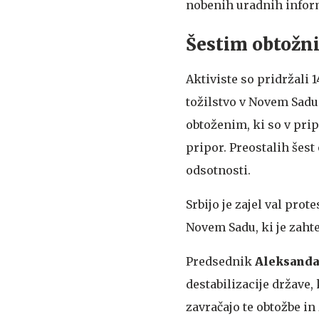
nobenih uradnih infor
Šestim obtožni
Aktiviste so pridržali
tožilstvo v Novem Sadu 
obtoženim, ki so v prip
pripor. Preostalih šest 
odsotnosti.
Srbijo je zajel val pro
Novem Sadu, ki je zahtev
Predsednik
Aleksanda
destabilizacije države,
zavračajo te obtožbe i