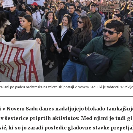
ra lani po padcu nadstreška na železniški postaji v Novem Sadu, ki je zahteval 16 življe
i v Novem Sadu danes nadaljujejo blokado tamkajšnj
ev šesterice priprtih aktivistov. Med njimi je tudi 
ić, ki so jo zaradi posledic gladovne stavke prepeljal