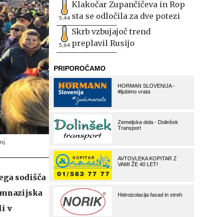
Klakočar Zupančičeva in Rop
sta se odločila za dve potezi
5,44
Skrb vzbujajoč trend
preplavil Rusijo
5,64
nj.
ega sodišča
gimnazijska
i v