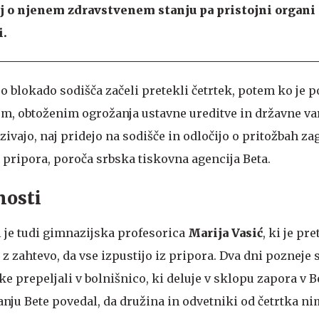
j o njenem zdravstvenem stanju pa pristojni organi 
i.
so blokado sodišča začeli pretekli četrtek, potem ko je p
om, obtoženim ogrožanja ustavne ureditve in državne va
ivajo, naj pridejo na sodišče in odločijo o pritožbah z
 pripora, poroča srbska tiskovna agencija Beta.
nosti
i je tudi gimnazijska profesorica
Marija Vasić
, ki je pr
z zahtevo, da vse izpustijo iz pripora. Dva dni pozneje s
e prepeljali v bolnišnico, ki deluje v sklopu zapora v 
anju Bete povedal, da družina in odvetniki od četrtka ni