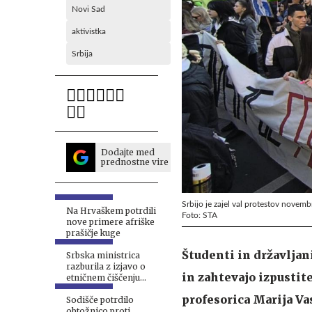
Novi Sad
aktivistka
Srbija
Dodajte med
prednostne vire
Srbijo je zajel val protestov novemb
Na Hrvaškem potrdili
Foto: STA
nove primere afriške
prašičje kuge
Študenti in državljan
Srbska ministrica
razburila z izjavo o
in zahtevajo izpustit
etničnem čiščenju
Kosova
profesorica Marija Vas
Sodišče potrdilo
obtožnico proti