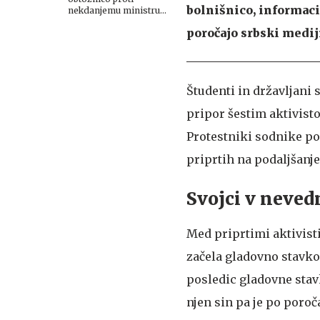
bolnišnico, informaci
nekdanjemu ministru
za padec nadstreška v
poročajo srbski medij
Novem Sadu
Študenti in državljani 
pripor šestim aktivist
Protestniki sodnike poz
priprtih na podaljšanje
Svojci v neved
Med priprtimi aktivist
začela gladovno stavko 
posledic gladovne stavk
njen sin pa je po poroč