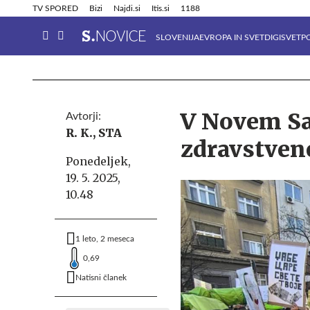
Info in obvestila
Tehnik
TV SPORED
Bizi
Najdi.si
Itis.si
1188
SLOVENIJA
EVROPA IN SVET
DIGISVET
P
V Novem Sad
Avtorji:
R. K.,
STA
zdravstvene
Ponedeljek,
19. 5. 2025,
10.48
1 leto, 2 meseca
0,69
Natisni članek