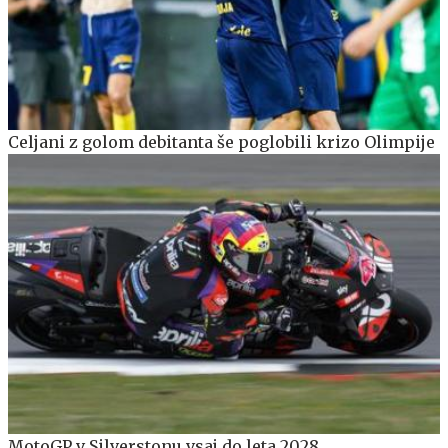
Celjani z golom debitanta še poglobili krizo Olimpije
MotoGP v Silverstonu vsaj do leta 2028