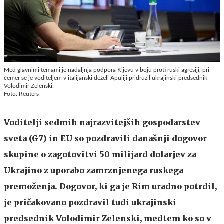
Med glavnimi temami je nadaljnja podpora Kijevu v boju proti ruski agresiji, pri
čemer se je voditeljem v italijanski deželi Apuliji pridružil ukrajinski predsednik
Volodimir Zelenski.
Foto: Reuters
Voditelji sedmih najrazvitejših gospodarstev
sveta (G7) in EU so pozdravili današnji dogovor
skupine o zagotovitvi 50 milijard dolarjev za
Ukrajino z uporabo zamrznjenega ruskega
premoženja. Dogovor, ki ga je Rim uradno potrdil,
je pričakovano pozdravil tudi ukrajinski
predsednik Volodimir Zelenski, medtem ko so v