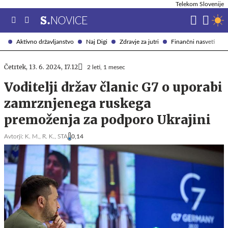
Telekom Slovenije
Aktivno državljanstvo
Naj Digi
Zdravje za jutri
Finančni nasveti
Četrtek, 13. 6. 2024, 17.12
2 leti, 1 mesec
Voditelji držav članic G7 o uporabi
zamrznjenega ruskega
premoženja za podporo Ukrajini
Avtorji:
K. M.,
R. K.,
STA
0,14