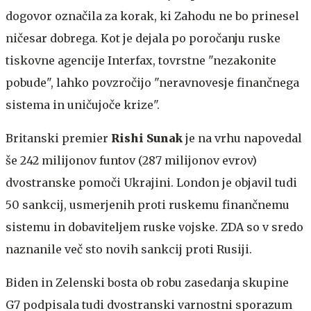
dogovor označila za korak, ki Zahodu ne bo prinesel
ničesar dobrega. Kot je dejala po poročanju ruske
tiskovne agencije Interfax, tovrstne "nezakonite
pobude", lahko povzročijo "neravnovesje finančnega
sistema in uničujoče krize".
Britanski premier
Rishi Sunak
je na vrhu napovedal
še 242 milijonov funtov (287 milijonov evrov)
dvostranske pomoči Ukrajini. London je objavil tudi
50 sankcij, usmerjenih proti ruskemu finančnemu
sistemu in dobaviteljem ruske vojske. ZDA so v sredo
naznanile več sto novih sankcij proti Rusiji.
Biden in Zelenski bosta ob robu zasedanja skupine
G7 podpisala tudi dvostranski varnostni sporazum