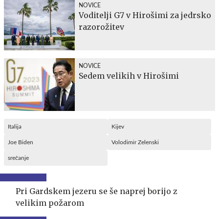
NOVICE
Voditelji G7 v Hirošimi za jedrsko
razorožitev
NOVICE
Sedem velikih v Hirošimi
Italija
Kijev
Joe Biden
Volodimir Zelenski
srečanje
Pri Gardskem jezeru se še naprej borijo z
velikim požarom