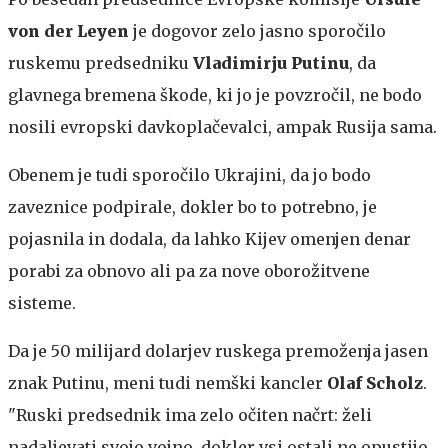
von der Leyen
je dogovor zelo jasno sporočilo
ruskemu predsedniku
Vladimirju Putinu
, da
glavnega bremena škode, ki jo je povzročil, ne bodo
nosili evropski davkoplačevalci, ampak Rusija sama.
Obenem je tudi sporočilo Ukrajini, da jo bodo
zaveznice podpirale, dokler bo to potrebno, je
pojasnila in dodala, da lahko Kijev omenjen denar
porabi za obnovo ali pa za nove oborožitvene
sisteme.
Da je 50 milijard dolarjev ruskega premoženja jasen
znak Putinu, meni tudi nemški kancler
Olaf Scholz
.
"Ruski predsednik ima zelo očiten načrt: želi
nadaljevati svojo vojno, dokler vsi ostali ne opustijo