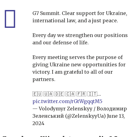
G7 Summit. Clear support for Ukraine,
international law, and a just peace.
Every day we strengthen our positions
and our defense of life.
Every meeting serves the purpose of
giving Ukraine new opportunities for
victory. I am grateful to all of our
partners.
🇪🇺 🇺🇦 🇩🇪 🇨🇦 🇫🇷 🇮🇹…
pic.twitter.com/rGtWgqqtM5
— Volodymyr Zelenskyy / Володимир
Зеленський (@ZelenskyyUa)
June 13,
2024