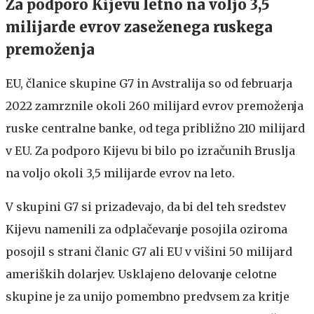
Za podporo Kijevu letno na voljo 3,5
milijarde evrov zaseženega ruskega
premoženja
EU, članice skupine G7 in Avstralija so od februarja
2022 zamrznile okoli 260 milijard evrov premoženja
ruske centralne banke, od tega približno 210 milijard
v EU. Za podporo Kijevu bi bilo po izračunih Bruslja
na voljo okoli 3,5 milijarde evrov na leto.
V skupini G7 si prizadevajo, da bi del teh sredstev
Kijevu namenili za odplačevanje posojila oziroma
posojil s strani članic G7 ali EU v višini 50 milijard
ameriških dolarjev. Usklajeno delovanje celotne
skupine je za unijo pomembno predvsem za kritje