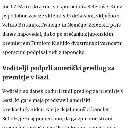
med ZDA in Ukrajino, so sporočili iz Bele hiše. Kijev
je podobne zaveze sklenil s 15 državami, vključno z
Veliko Britanijo, Francijo in Nemčijo. Zelenski pa je
danes napovedal, da bo po srečanju z japonskim
premierjem Fumiom Kishido dvostranski varnostni
sporazum podpisal tudi z Japonsko.
Voditelji podprli ameriški predlog za
premirje v Gazi
Voditelji so danes podprli tudi predlog za premirje v
Gazi, ki ga je maja predstavil ameriški
predsednik Biden. Kot je dejal nemški kancler
Scholz, je zdaj pomembno, da ga vpletene strani
uresničijo, poroča nemška tiskovna agencija dpa.