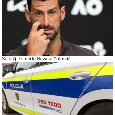
Najtežji trenutki Novaka Đokovića