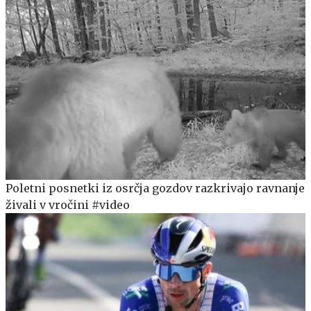
Poletni posnetki iz osrčja gozdov razkrivajo ravnanje
živali v vročini #video