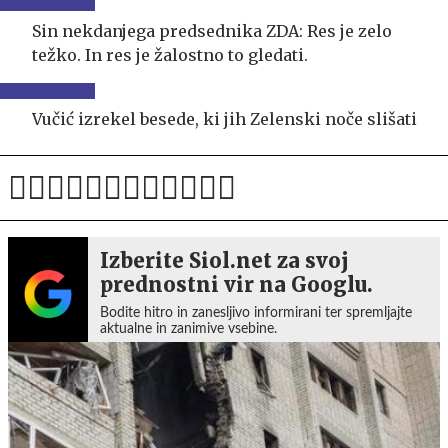
Sin nekdanjega predsednika ZDA: Res je zelo
težko. In res je žalostno to gledati.
Vučić izrekel besede, ki jih Zelenski noče slišati
Izberite Siol.net za svoj
prednostni vir na Googlu.
Bodite hitro in zanesljivo informirani ter spremljajte
aktualne in zanimive vsebine.