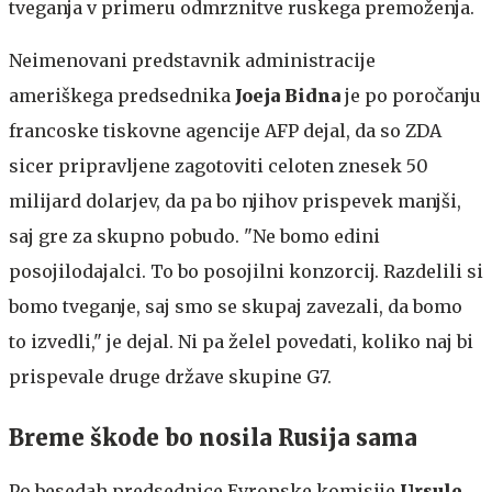
tveganja v primeru odmrznitve ruskega premoženja.
Neimenovani predstavnik administracije
ameriškega predsednika
Joeja Bidna
je po poročanju
francoske tiskovne agencije AFP dejal, da so ZDA
sicer pripravljene zagotoviti celoten znesek 50
milijard dolarjev, da pa bo njihov prispevek manjši,
saj gre za skupno pobudo. "Ne bomo edini
posojilodajalci. To bo posojilni konzorcij. Razdelili si
bomo tveganje, saj smo se skupaj zavezali, da bomo
to izvedli," je dejal. Ni pa želel povedati, koliko naj bi
prispevale druge države skupine G7.
Breme škode bo nosila Rusija sama
Po besedah predsednice Evropske komisije
Ursule