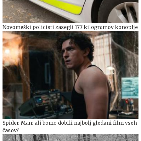
Novomeški policisti zasegli 177 kilogramov konoplje
Spider-Man: ali bomo dobili najbolj gledani film vseh
časov?