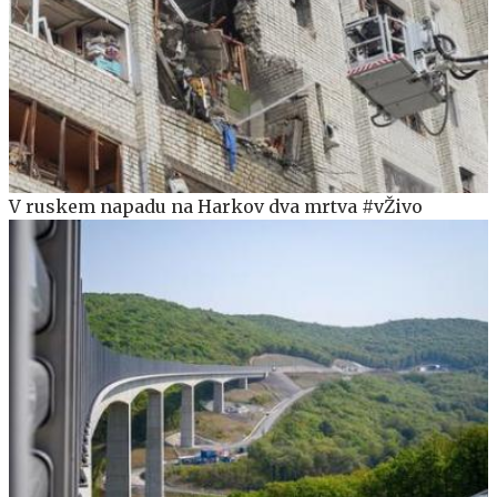
V ruskem napadu na Harkov dva mrtva #vŽivo