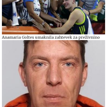
Anamaria Goltes umaknila zahtevek za preživnino