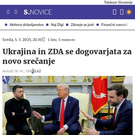
Telekom Slovenije
Aktivno državljanstvo
Naj Digi
Zdravje za jutri
Finančni nasveti
Sreda, 5. 3. 2025, 20.30
1 leto, 5 mesecev
Ukrajina in ZDA se dogovarjata za
novo srečanje
Avtorji:
St. M.,
STA
0,62