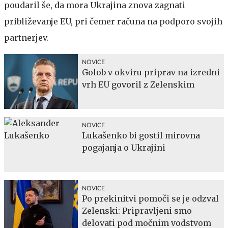
poudaril še, da mora Ukrajina znova zagnati
približevanje EU, pri čemer računa na podporo svojih
partnerjev.
NOVICE
Golob v okviru priprav na izredni
vrh EU govoril z Zelenskim
NOVICE
Lukašenko bi gostil mirovna
pogajanja o Ukrajini
NOVICE
Po prekinitvi pomoči se je odzval
Zelenski: Pripravljeni smo
delovati pod močnim vodstvom