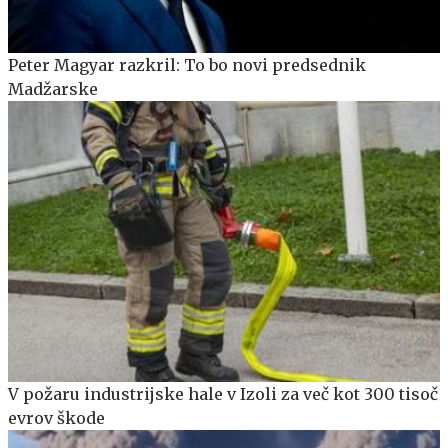
Peter Magyar razkril: To bo novi predsednik
Madžarske
V požaru industrijske hale v Izoli za več kot 300 tisoč
evrov škode