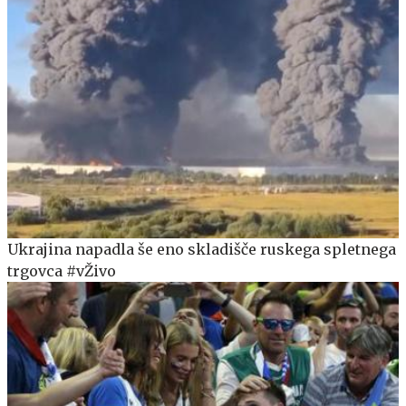
Ukrajina napadla še eno skladišče ruskega spletnega
trgovca #vŽivo