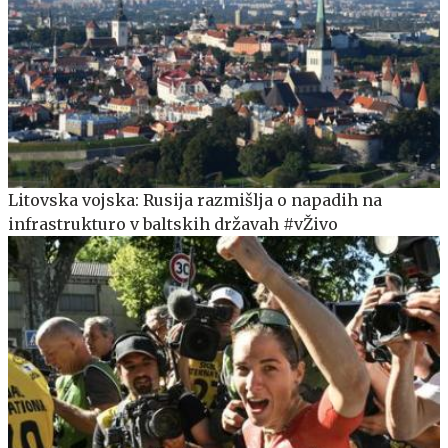
Litovska vojska: Rusija razmišlja o napadih na
infrastrukturo v baltskih državah #vŽivo