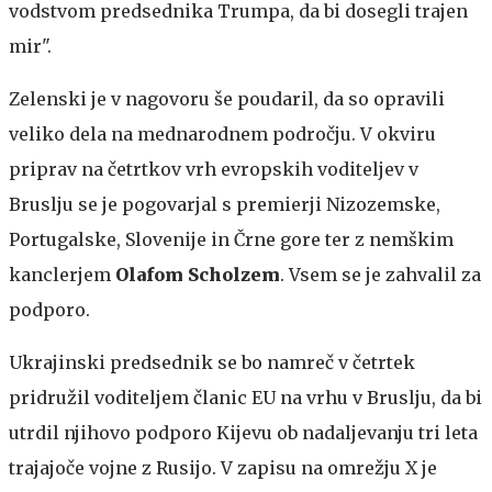
vodstvom predsednika Trumpa, da bi dosegli trajen
mir".
Zelenski je v nagovoru še poudaril, da so opravili
veliko dela na mednarodnem področju. V okviru
priprav na četrtkov vrh evropskih voditeljev v
Bruslju se je pogovarjal s premierji Nizozemske,
Portugalske, Slovenije in Črne gore ter z nemškim
kanclerjem
Olafom Scholzem
. Vsem se je zahvalil za
podporo.
Ukrajinski predsednik se bo namreč v četrtek
pridružil voditeljem članic EU na vrhu v Bruslju, da bi
utrdil njihovo podporo Kijevu ob nadaljevanju tri leta
trajajoče vojne z Rusijo. V zapisu na omrežju X je