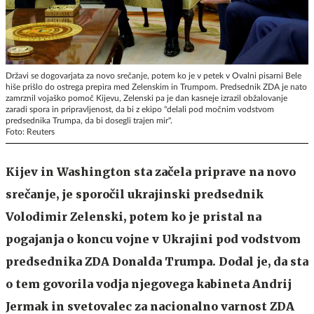
Državi se dogovarjata za novo srečanje, potem ko je v petek v Ovalni pisarni Bele
hiše prišlo do ostrega prepira med Zelenskim in Trumpom. Predsednik ZDA je nato
zamrznil vojaško pomoč Kijevu, Zelenski pa je dan kasneje izrazil obžalovanje
zaradi spora in pripravljenost, da bi z ekipo "delali pod močnim vodstvom
predsednika Trumpa, da bi dosegli trajen mir".
Foto: Reuters
Kijev in Washington sta začela priprave na novo
srečanje, je sporočil ukrajinski predsednik
Volodimir Zelenski, potem ko je pristal na
pogajanja o koncu vojne v Ukrajini pod vodstvom
predsednika ZDA Donalda Trumpa. Dodal je, da sta
o tem govorila vodja njegovega kabineta Andrij
Jermak in svetovalec za nacionalno varnost ZDA