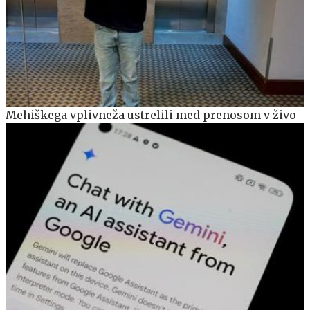
Mehiškega vplivneža ustrelili med prenosom v živo