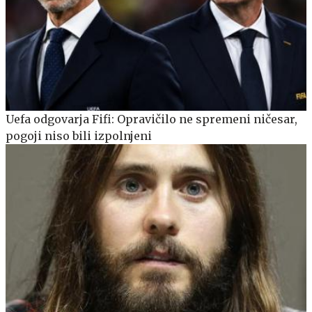
Uefa odgovarja Fifi: Opravičilo ne spremeni ničesar,
pogoji niso bili izpolnjeni