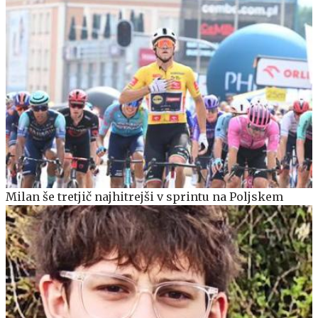
Milan še tretjič najhitrejši v sprintu na Poljskem