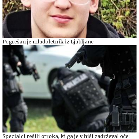
Pogrešan je mladoletnik iz Ljubljane
Specialci rešili otroka, ki ga je v hiši zadrževal oče: