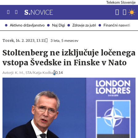
Telekom Slovenije
Aktivno državljanstvo
Naj Digi
Zdravje za jutri
Finančni nasveti
Torek, 14. 2. 2023, 13.11
3 leta, 5 mesecev
Stoltenberg ne izključuje ločenega
vstopa Švedske in Finske v Nato
Avtorji:
K. M.,
STA/Katja Kodba
0,14