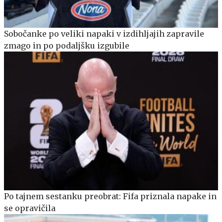
Sobočanke po veliki napaki v izdihljajih zapravile
zmago in po podaljšku izgubile
Po tajnem sestanku preobrat: Fifa priznala napake in
se opravičila