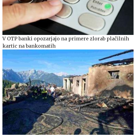
V OTP banki opozarjajo na primere zlorab plačilnih
kartic na bankomatih