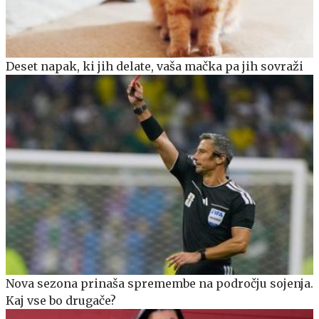
Deset napak, ki jih delate, vaša mačka pa jih sovraži
Nova sezona prinaša spremembe na področju sojenja.
Kaj vse bo drugače?