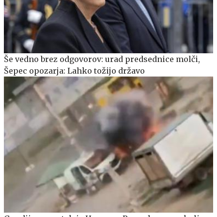
Še vedno brez odgovorov: urad predsednice molči,
Šepec opozarja: Lahko tožijo državo