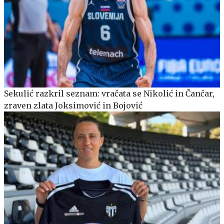
Sekulić razkril seznam: vračata se Nikolić in Čančar,
zraven zlata Joksimović in Bojović