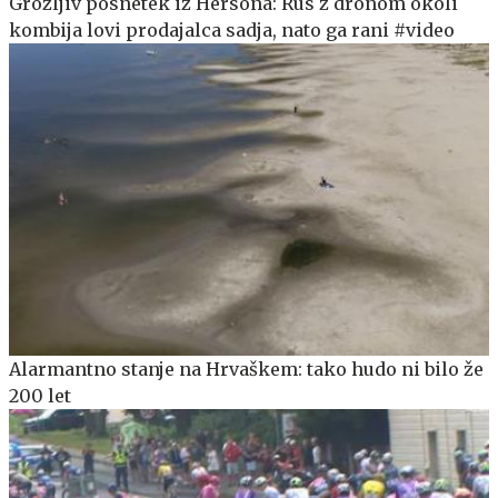
Grozljiv posnetek iz Hersona: Rus z dronom okoli
kombija lovi prodajalca sadja, nato ga rani #video
Alarmantno stanje na Hrvaškem: tako hudo ni bilo že
200 let