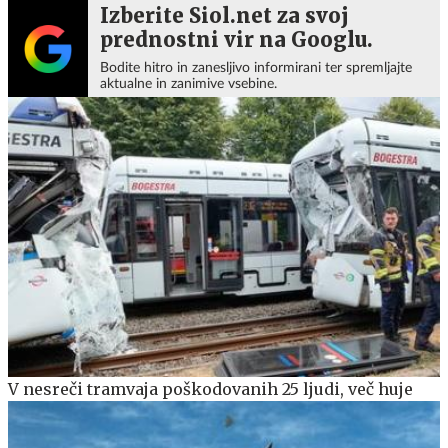
Izberite Siol.net za svoj
prednostni vir na Googlu.
Bodite hitro in zanesljivo informirani ter spremljajte
aktualne in zanimive vsebine.
V nesreči tramvaja poškodovanih 25 ljudi, več huje