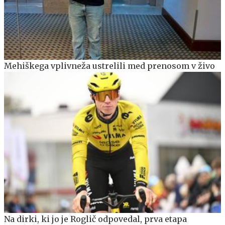
Mehiškega vplivneža ustrelili med prenosom v živo
Na dirki, ki jo je Roglič odpovedal, prva etapa