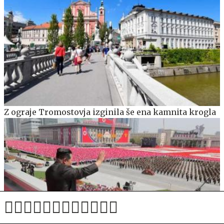
Z ograje Tromostovja izginila še ena kamnita krogla