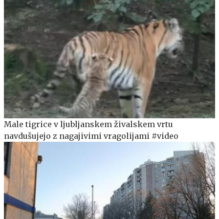
Male tigrice v ljubljanskem živalskem vrtu
navdušujejo z nagajivimi vragolijami #video