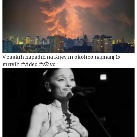
V ruskih napadih na Kijev in okolico najmanj 15
mrtvih #video #vŽivo