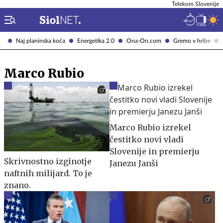
Telekom Slovenije
Naj planinska koča
Energetika 2.0
Ona-On.com
Gremo v hribe
Marco Rubio
Marco Rubio izrekel
čestitko novi vladi
Slovenije in premierju
Skrivnostno izginotje
Janezu Janši
naftnih milijard. To je
znano.