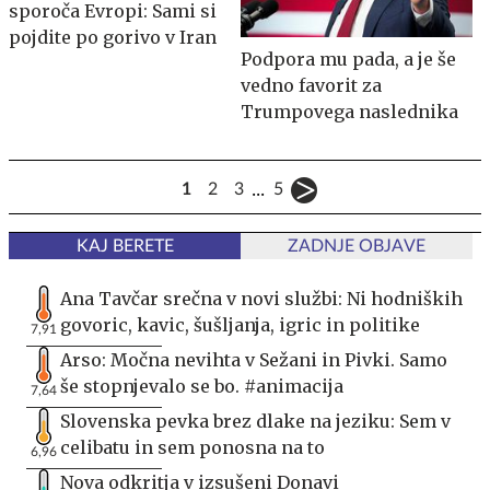
sporoča Evropi: Sami si
pojdite po gorivo v Iran
Podpora mu pada, a je še
vedno favorit za
Trumpovega naslednika
...
1
2
3
5
KAJ BERETE
ZADNJE OBJAVE
Ana Tavčar srečna v novi službi: Ni hodniških
govoric, kavic, šušljanja, igric in politike
7,91
Arso: Močna nevihta v Sežani in Pivki. Samo
še stopnjevalo se bo. #animacija
7,64
Slovenska pevka brez dlake na jeziku: Sem v
celibatu in sem ponosna na to
6,96
Nova odkritja v izsušeni Donavi