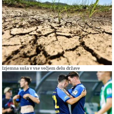
Izjemna suša v vse večjem delu države