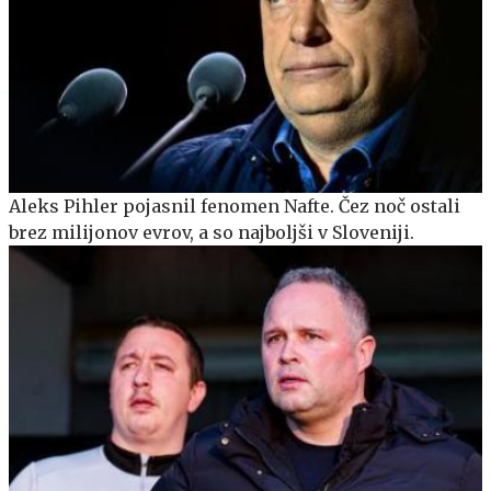
Aleks Pihler pojasnil fenomen Nafte. Čez noč ostali
brez milijonov evrov, a so najboljši v Sloveniji.