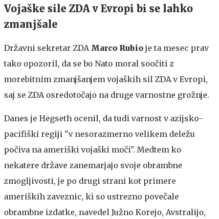
Vojaške sile ZDA v Evropi bi se lahko
zmanjšale
Državni sekretar ZDA
Marco Rubio
je ta mesec prav
tako opozoril, da se bo Nato moral soočiti z
morebitnim zmanjšanjem vojaških sil ZDA v Evropi,
saj se ZDA osredotočajo na druge varnostne grožnje.
Danes je Hegseth ocenil, da tudi varnost v azijsko-
pacifiški regiji "v nesorazmerno velikem deležu
počiva na ameriški vojaški moči". Medtem ko
nekatere države zanemarjajo svoje obrambne
zmogljivosti, je po drugi strani kot primere
ameriških zaveznic, ki so ustrezno povečale
obrambne izdatke, navedel Južno Korejo, Avstralijo,