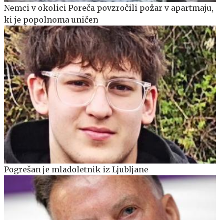
Nemci v okolici Poreča povzročili požar v apartmaju,
ki je popolnoma uničen
Pogrešan je mladoletnik iz Ljubljane