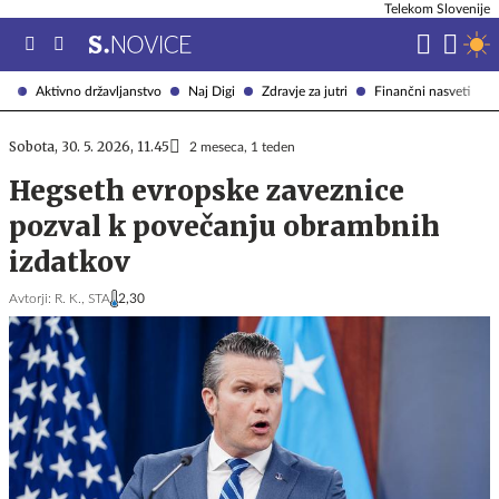
Telekom Slovenije
Aktivno državljanstvo
Naj Digi
Zdravje za jutri
Finančni nasveti
Sobota, 30. 5. 2026, 11.45
2 meseca, 1 teden
Hegseth evropske zaveznice
pozval k povečanju obrambnih
izdatkov
Avtorji:
R. K.,
STA
2,30