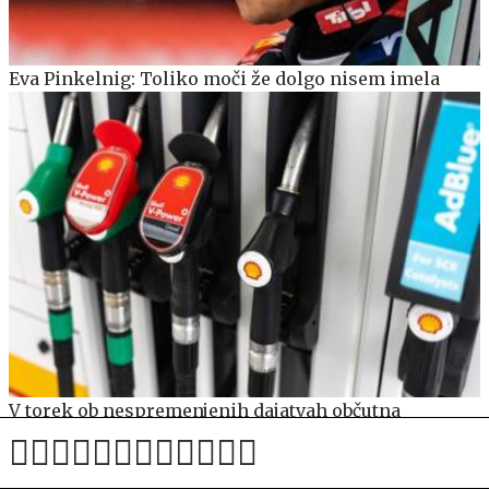
Eva Pinkelnig: Toliko moči že dolgo nisem imela
V torek ob nespremenjenih dajatvah občutna
pocenitev goriv