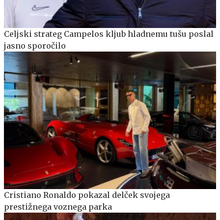
Celjski strateg Campelos kljub hladnemu tušu poslal
jasno sporočilo
Cristiano Ronaldo pokazal delček svojega
prestižnega voznega parka