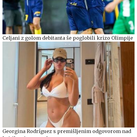
Celjani z golom debitanta še poglobili krizo Olimpije
Georgina Rodríguez s premišljenim odgovorom nad