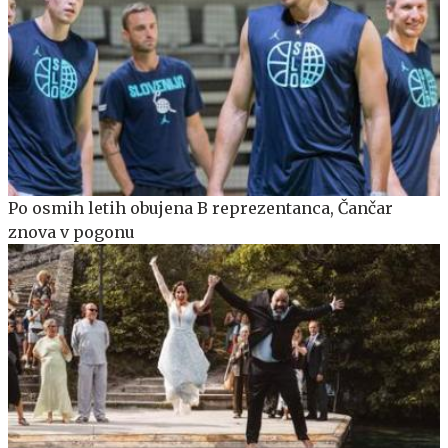
Po osmih letih obujena B reprezentanca, Čančar
znova v pogonu