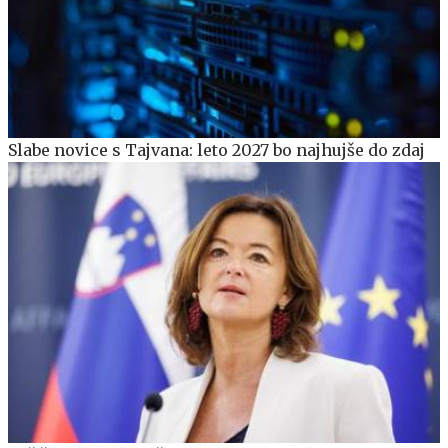
Slabe novice s Tajvana: leto 2027 bo najhujše do zdaj