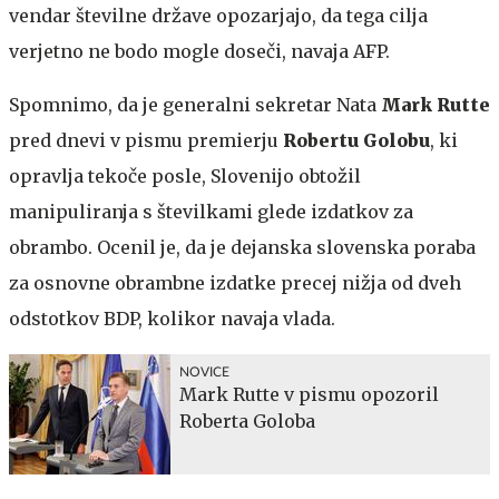
vendar številne države opozarjajo, da tega cilja
verjetno ne bodo mogle doseči, navaja AFP.
Spomnimo, da je generalni sekretar Nata
Mark Rutte
pred dnevi v pismu premierju
Robertu Golobu
, ki
opravlja tekoče posle, Slovenijo obtožil
manipuliranja s številkami glede izdatkov za
obrambo. Ocenil je, da je dejanska slovenska poraba
za osnovne obrambne izdatke precej nižja od dveh
odstotkov BDP, kolikor navaja vlada.
NOVICE
Mark Rutte v pismu opozoril
Roberta Goloba