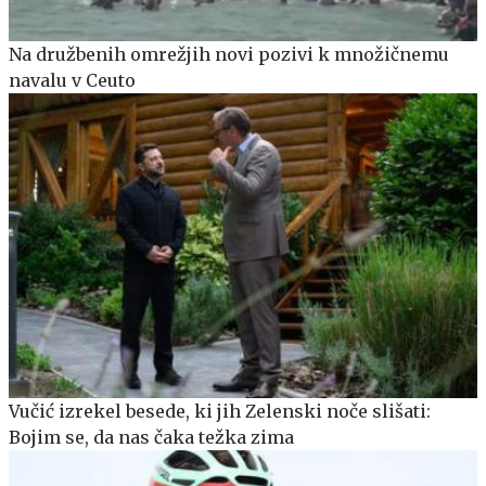
Na družbenih omrežjih novi pozivi k množičnemu
navalu v Ceuto
Vučić izrekel besede, ki jih Zelenski noče slišati:
Bojim se, da nas čaka težka zima