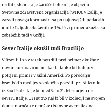
na Kitajskem, ki je žarišče bolezni, je objavila
Svetovna zdravstvena organizacija (WHO). V Italiji je
zaradi novega koronavirusa po najnovejših podatkih
umrlo 12 ljudi, okuženih je 374. Prvi primer okužbe so
zabeležili tudi v Grčiji.
Sever Italije okužil tudi Brazilijo
V Braziliji so v torek potrdili prvi primer okužbe z
novim koronavirusom, kar bi lahko bil tudi prvi
potrjeni primer v Južni Ameriki. Po poročanju
brazilskih medijev so okužbo potrdili pri 61-letniku
iz Sao Paula, ki je bil med 9. in 21. februarjem na
severu Italije. Trenutno naj bi bil v izolaciji na svojem
domu, poročanje nemške tiskovne agencije dpa