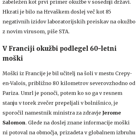
zabeležen kot prvi primer okužbe v sosednji državi.
Hkrati je bilo na Hrvaškem doslej več kot 85
negativnih izidov laboratorijskih preiskav na okužbo
z novim virusom, piše STA.
V Franciji okužbi podlegel 60-letni
moški
Moški iz Francije je bil učitelj na šoli v mestu Crepy-
en-Valois, približno 80 kilometrov severovzhodno od
Pariza. Umrl je ponoči, potem ko so ga v resnem
stanju v torek zvečer prepeljali v bolnišnico, je
sporočil namestnik ministra za zdravje
Jerome
Salomon
. Glede na doslej znane informacije moški
ni potoval na območja, prizadeta v globalnem izbruhu