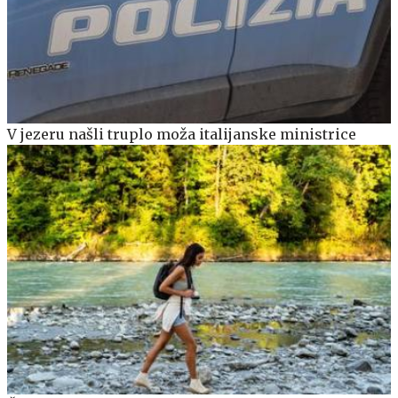
V jezeru našli truplo moža italijanske ministrice