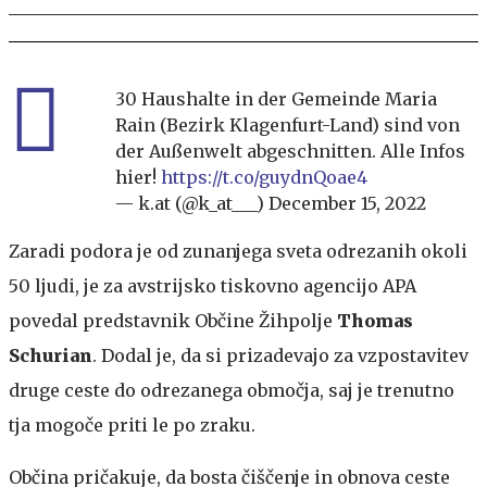
30 Haushalte in der Gemeinde Maria
Rain (Bezirk Klagenfurt-Land) sind von
der Außenwelt abgeschnitten. Alle Infos
hier!
https://t.co/guydnQoae4
— k.at (@k_at___)
December 15, 2022
Zaradi podora je od zunanjega sveta odrezanih okoli
50 ljudi, je za avstrijsko tiskovno agencijo APA
povedal predstavnik Občine Žihpolje
Thomas
Schurian
. Dodal je, da si prizadevajo za vzpostavitev
druge ceste do odrezanega območja, saj je trenutno
tja mogoče priti le po zraku.
Občina pričakuje, da bosta čiščenje in obnova ceste