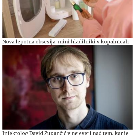
Nova lepotna obsesija: mini hladilniki v kopalnicah
Infektolog David Zupančič v nejeveri nad tem, kar je