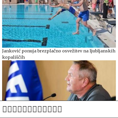
Janković ponuja brezplačno osvežitev na ljubljanskih
kopališčih