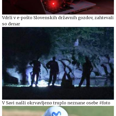
Vdrli v e-pošto Slovenskih državnih gozdov, zahtevali
so denar
V Savi našli okrvavljeno truplo neznane osebe #foto