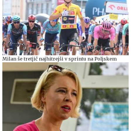
Milan še tretjič najhitrejši v sprintu na Poljskem