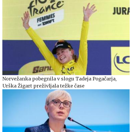
Norvežanka pobegnila v slogu Tadeja Pogačarja,
Urška Žigart preživljala težke čase