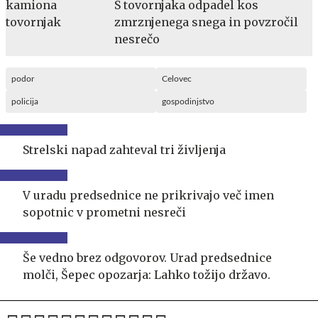
S tovornjaka odpadel kos
zmrznjenega snega in povzročil
nesrečo
podor
Celovec
policija
gospodinjstvo
Strelski napad zahteval tri življenja
V uradu predsednice ne prikrivajo več imen
sopotnic v prometni nesreči
Še vedno brez odgovorov. Urad predsednice
molči, Šepec opozarja: Lahko tožijo državo.