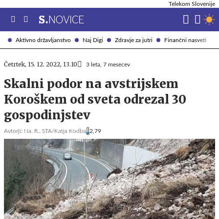
Telekom Slovenije
Aktivno državljanstvo
Naj Digi
Zdravje za jutri
Finančni nasveti
Četrtek, 15. 12. 2022, 13.10
3 leta, 7 mesecev
Skalni podor na avstrijskem
Koroškem od sveta odrezal 30
gospodinjstev
Avtorji:
Na. R.,
STA/Katja Kodba
2,79