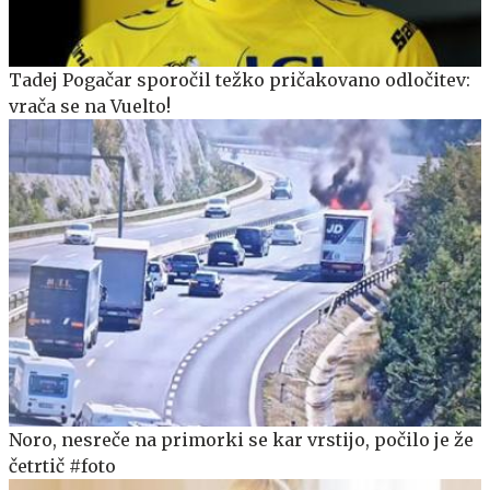
Tadej Pogačar sporočil težko pričakovano odločitev:
vrača se na Vuelto!
Noro, nesreče na primorki se kar vrstijo, počilo je že
četrtič #foto