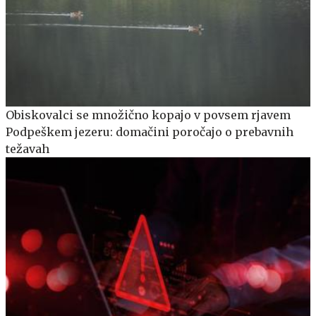
Obiskovalci se množično kopajo v povsem rjavem
Podpeškem jezeru: domačini poročajo o prebavnih
težavah