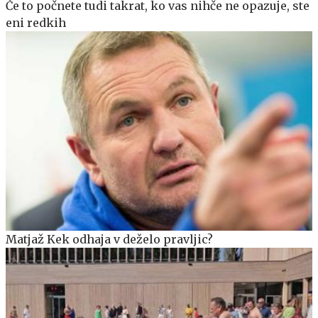
Če to počnete tudi takrat, ko vas nihče ne opazuje, ste
eni redkih
Matjaž Kek odhaja v deželo pravljic?