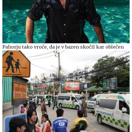
Pahorju tako vroče, da je v bazen skočil kar oblečen