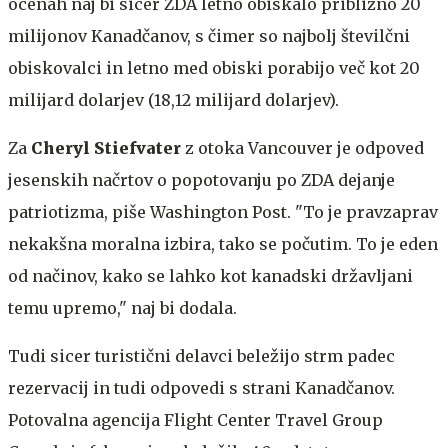
ocenah naj bi sicer ZDA letno obiskalo približno 20
milijonov Kanadčanov, s čimer so najbolj številčni
obiskovalci in letno med obiski porabijo več kot 20
milijard dolarjev (18,12 milijard dolarjev).
Za
Cheryl Stiefvater
z otoka Vancouver je odpoved
jesenskih načrtov o popotovanju po ZDA dejanje
patriotizma, piše Washington Post. "To je pravzaprav
nekakšna moralna izbira, tako se počutim. To je eden
od načinov, kako se lahko kot kanadski državljani
temu upremo," naj bi dodala.
Tudi sicer turistični delavci beležijo strm padec
rezervacij in tudi odpovedi s strani Kanadčanov.
Potovalna agencija Flight Center Travel Group