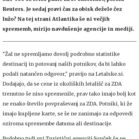
Reuters. Je sedaj pravi čas za obisk dežele čez
lužo? Na tej strani Atlantika še ni večjih
sprememb, mirijo navdušenje agencije in mediji.
"Žal ne spremljamo dovolj podrobno statistike
destinacij in potovanj naših potnikov, da bi lahko
podali natančen odgovor," pravijo na Letalske.si.
Dodajajo, da se cene iz okoliških letališč za ZDA
trenutno še niso spremenile, prav tako imajo bolj kot
ne enako število povpraševanj za ZDA. Potniki, ki že
imajo kupljene karte, se še ne zanimajo za odpovedi
oziroma spremembe datuma ali destinacije.
Podobno tudi pri Turistični agenciji Sonček še ne