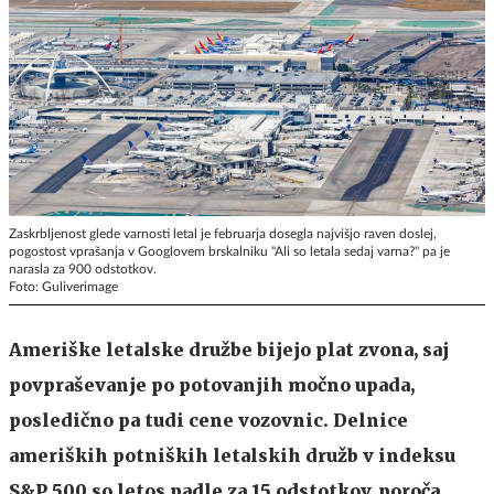
Zaskrbljenost glede varnosti letal je februarja dosegla najvišjo raven doslej,
pogostost vprašanja v Googlovem brskalniku "Ali so letala sedaj varna?" pa je
narasla za 900 odstotkov.
Foto: Guliverimage
Ameriške letalske družbe bijejo plat zvona, saj
povpraševanje po potovanjih močno upada,
posledično pa tudi cene vozovnic. Delnice
ameriških potniških letalskih družb v indeksu
S&P 500 so letos padle za 15 odstotkov, poroča