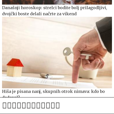
Današnji horoskop: strelci bodite bolj prilagodljivi,
dvojčki boste delali načrte za vikend
Hiša je pisana nanj, skupnih otrok nimava: kdo bo
dedoval?