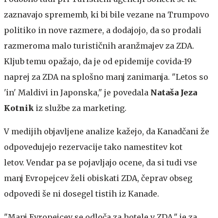
zaznavajo sprememb, ki bi bile vezane na Trumpovo
politiko in nove razmere, a dodajojo, da so prodali
razmeroma malo turističnih aranžmajev za ZDA.
Kljub temu opažajo, da je od epidemije covida-19
naprej za ZDA na splošno manj zanimanja. "Letos so
'in' Maldivi in Japonska," je povedala
Nataša Jeza
Kotnik
iz službe za marketing.
V medijih objavljene analize kažejo, da Kanadčani že
odpovedujejo rezervacije tako namestitev kot
letov. Vendar pa se pojavljajo ocene, da si tudi vse
manj Evropejcev želi obiskati ZDA, čeprav obseg
odpovedi še ni dosegel tistih iz Kanade.
"Manj Evropejcev se odloča za hotele v ZDA," je za