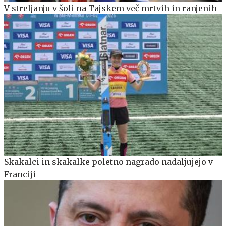
V streljanju v šoli na Tajskem več mrtvih in ranjenih
Skakalci in skakalke poletno nagrado nadaljujejo v
Franciji