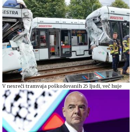
V nesreči tramvaja poškodovanih 25 ljudi, več huje