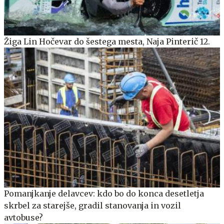
Žiga Lin Hočevar do šestega mesta, Naja Pinterič 12.
Pomanjkanje delavcev: kdo bo do konca desetletja
skrbel za starejše, gradil stanovanja in vozil
avtobuse?