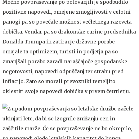
Močno povpraševanje po potovanjih je spodbudilo
pozitivne napovedi, omejene zmogljivosti v celotni
panogi pa so povečale možnost večletnega razcveta
dobička. Vendar pa so drakonske carine predsednika
Donalda Trumpa in zatiranje državne porabe
omajale ta optimizem, turisti in podjetja pa so
zmanjšali porabo zaradi naraščajoče gospodarske
negotovosti, napovedi odpuščanj ter strahu pred
inflacijo. Zato so morali prevozniki temeljito
oklestiti svoje napovedi dobička v prvem četrtletju.