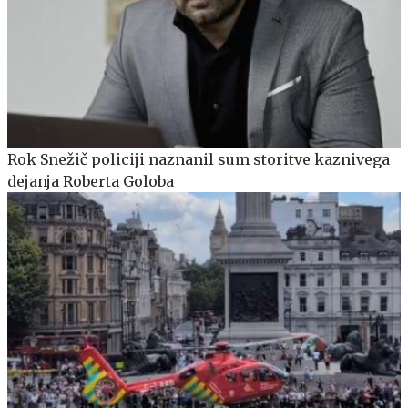
Rok Snežič policiji naznanil sum storitve kaznivega
dejanja Roberta Goloba