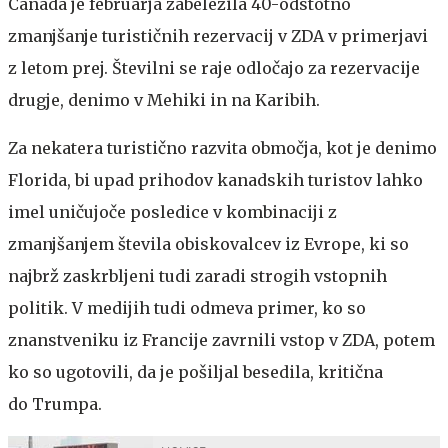
Canada je februarja zabeležila 40-odstotno
zmanjšanje turističnih rezervacij v ZDA v primerjavi
z letom prej. Številni se raje odločajo za rezervacije
drugje, denimo v Mehiki in na Karibih.
Za nekatera turistično razvita območja, kot je denimo
Florida, bi upad prihodov kanadskih turistov lahko
imel uničujoče posledice v kombinaciji z
zmanjšanjem števila obiskovalcev iz Evrope, ki so
najbrž zaskrbljeni tudi zaradi strogih vstopnih
politik. V medijih tudi odmeva primer, ko so
znanstveniku iz Francije zavrnili vstop v ZDA, potem
ko so ugotovili, da je pošiljal besedila, kritična
do Trumpa.