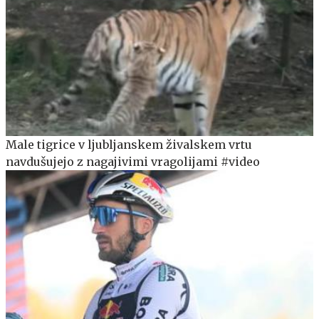
Male tigrice v ljubljanskem živalskem vrtu
navdušujejo z nagajivimi vragolijami #video