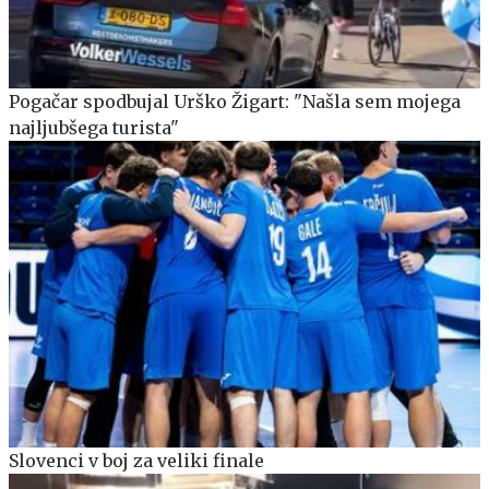
Pogačar spodbujal Urško Žigart: "Našla sem mojega
najljubšega turista"
Slovenci v boj za veliki finale