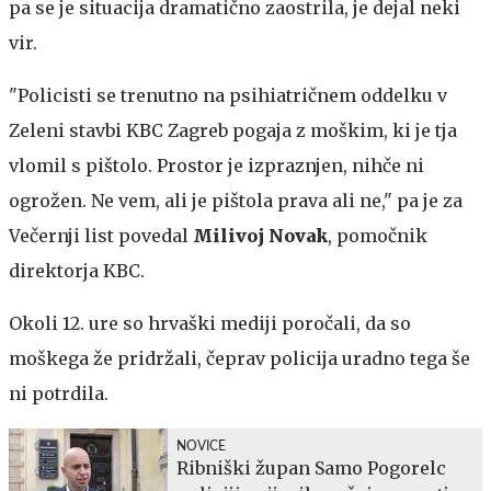
pa se je situacija dramatično zaostrila, je dejal neki
vir.
"Policisti se trenutno na psihiatričnem oddelku v
Zeleni stavbi KBC Zagreb pogaja z moškim, ki je tja
vlomil s pištolo. Prostor je izpraznjen, nihče ni
ogrožen. Ne vem, ali je pištola prava ali ne," pa je za
Večernji list povedal
Milivoj Novak
, pomočnik
direktorja KBC.
Okoli 12. ure so hrvaški mediji poročali, da so
moškega že pridržali, čeprav policija uradno tega še
ni potrdila.
NOVICE
Ribniški župan Samo Pogorelc