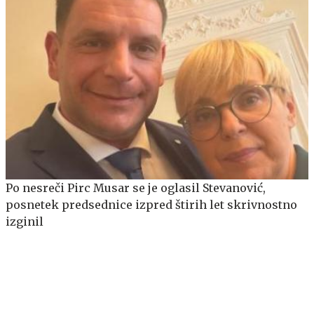
Po nesreči Pirc Musar se je oglasil Stevanović,
posnetek predsednice izpred štirih let skrivnostno
izginil