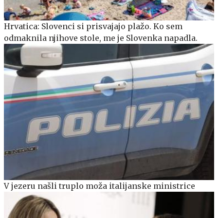
Hrvatica: Slovenci si prisvajajo plažo. Ko sem
odmaknila njihove stole, me je Slovenka napadla.
V jezeru našli truplo moža italijanske ministrice