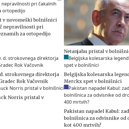
t v novomeški bolnišnici
č nepravilnosti pri
eznamih za ortopedijo
Netanjahu pristal v bolnišni
 d. strokovnega direktorja
Belgijska kolesarska legen
 Gradec Rok Vačovnik
Merckx spet v bolnišnici
ck Norris pristal v
Pakistan napadel Kabul: zad
bolnišnica za odvisnike od 
kot 400 mrtvih?