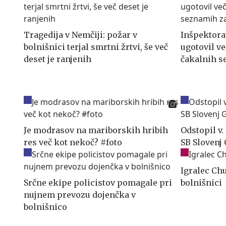
Tragedija v Nemčiji: požar v
Inšpektora
bolnišnici terjal smrtni žrtvi, še več
ugotovil ve
deset je ranjenih
čakalnih s
Je modrasov na mariborskih hribih
Odstopil v.
res več kot nekoč? #foto
SB Slovenj
Igralec Chu
Srčne ekipe policistov pomagale pri
bolnišnici
nujnem prevozu dojenčka v
bolnišnico