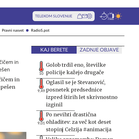
TELEKOM SLOVENIJE
Pravni nasvet
RadioS.pot
KAJ BERETE
ZADNJE OBJAVE
Golob trdil eno, številke
policije kažejo drugače
10
ičem in
Oglasil se je Stevanović,
spešen
posnetek predsednice
9,49
izpred štirih let skrivnostno
izginil
Po nevihti drastična
ohladitev: za več kot deset
9,01
stopinj Celzija #animacija