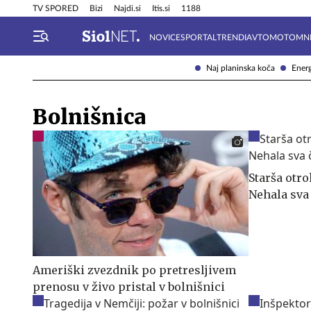
Info in obvestila
Tehnik
TV SPORED
Bizi
Najdi.si
Itis.si
1188
NOVICE
SPORTAL
TRENDI
AVTOMOTO
MN
Naj planinska koča
Energ
Bolnišnica
Starša otro
Nehala sva 
Ameriški zvezdnik po pretresljivem
prenosu v živo pristal v bolnišnici