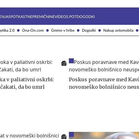
Želite prejemati e-novice?
Uživajmo pametno
ENJA
SPOTKAST
NEPREMIČNINE
VIDEOS.POT
DOGODKI
etika 2.0
Ona-On.com
Gremo v hribe
Dogodki
Nakup avtomobila
ka v paliativni oskrbi:
Poskus poravnave med Kavč
čakati, da bo umrl
novomeško bolnišnico neu