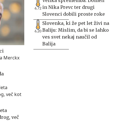
Velika sprememba: Domen
in Nika Prevc ter drugi
6,72
Slovenci dobili proste roke
Slovenka, ki že pet let živi na
Baliju: Mislim, da bi se lahko
6,20
ves svet nekaj naučil od
Balija
ci
da
eta
drog, več