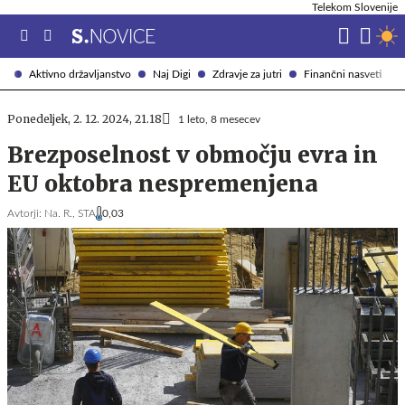
Telekom Slovenije
Aktivno državljanstvo
Naj Digi
Zdravje za jutri
Finančni nasveti
Ponedeljek, 2. 12. 2024, 21.18
1 leto, 8 mesecev
Brezposelnost v območju evra in
EU oktobra nespremenjena
Avtorji:
Na. R.,
STA
0,03