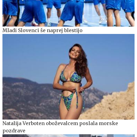
Mladi Slovenci še naprej blestijo
Natalija Verboten oboževalcem poslala morske
pozdrave