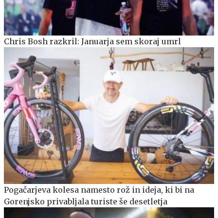
Chris Bosh razkril: Januarja sem skoraj umrl
Pogačarjeva kolesa namesto rož in ideja, ki bi na
Gorenjsko privabljala turiste še desetletja