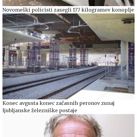
Novomeški policisti zasegli 177 kilogramov konoplje
Konec avgusta konec začasnih peronov zunaj
ljubljanske železniške postaje