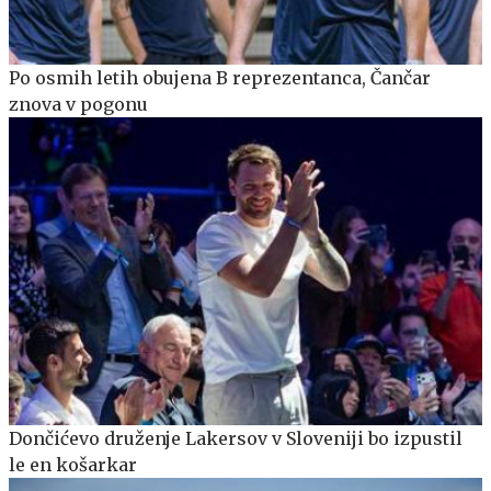
Po osmih letih obujena B reprezentanca, Čančar
znova v pogonu
Dončićevo druženje Lakersov v Sloveniji bo izpustil
le en košarkar