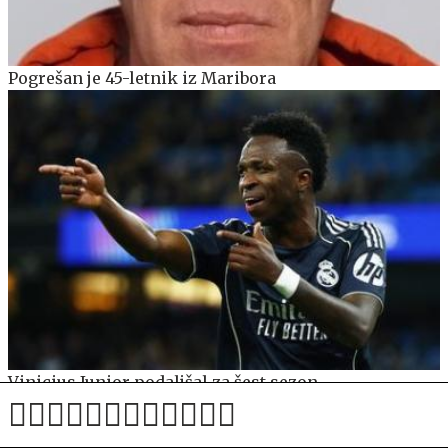
Pogrešan je 45-letnik iz Maribora
Vinicius Junior podaljšal za šest sezon