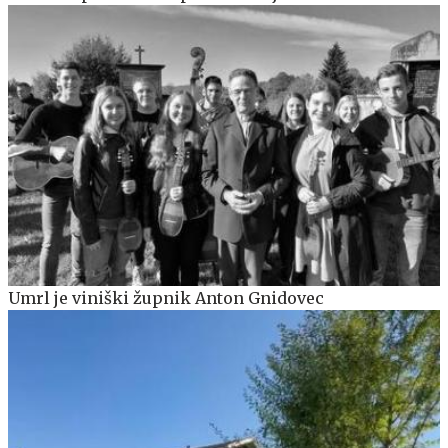
Umrl je viniški župnik Anton Gnidovec