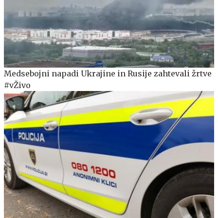
Medsebojni napadi Ukrajine in Rusije zahtevali žrtve
#vŽivo