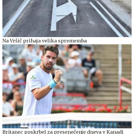
Na Vršič prihaja velika sprememba
Britanec poskrbel za presenečenje dneva v Kanadi