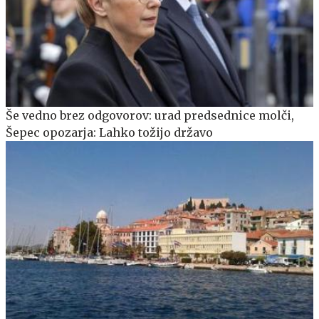
Še vedno brez odgovorov: urad predsednice molči,
Šepec opozarja: Lahko tožijo državo