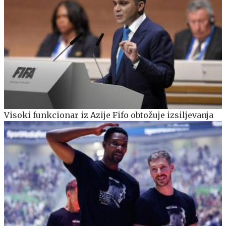
Visoki funkcionar iz Azije Fifo obtožuje izsiljevanja