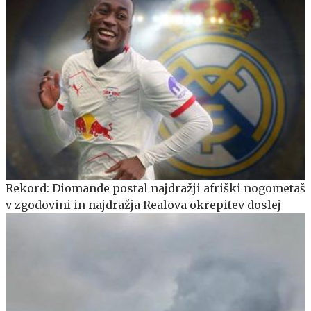
Rekord: Diomande postal najdražji afriški nogometaš
v zgodovini in najdražja Realova okrepitev doslej