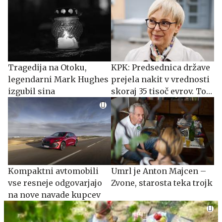
Tragedija na Otoku,
KPK: Predsednica države
legendarni Mark Hughes
prejela nakit v vrednosti
izgubil sina
skoraj 35 tisoč evrov. To
je treba urediti.
Kompaktni avtomobili
Umrl je Anton Majcen –
vse resneje odgovarjajo
Zvone, starosta teka trojk
na nove navade kupcev