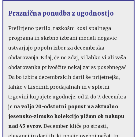
Praznična ponudba z ugodnostjo
Prefinjeno perilo, razkošni kosi spalnega
programa in skrbno izbrani modeli nogavic
ustvarjajo popoln izbor za decembrska
obdarovanja. Kdaj, če ne zdaj, si lahko vi ali vaša
obdarovanka privoščite nekaj zares posebnega?
Da bo izbira decembrskih daril še prijetnejša,
lahko v Liscinih prodajalnah in v spletni
trgovini kupujete ugodneje: od 2. do 7. decembra
je na
voljo 20-odstotni popust na aktualno
jesensko-zimsko kolekcijo pižam ob nakupu
nad 45 evrov.
December kliče po strasti,
eleganci in darilih, ki nosijo osebni pečat. In