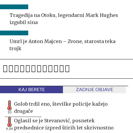
Tragedija na Otoku, legendarni Mark Hughes
izgubil sina
Umrl je Anton Majcen – Zvone, starosta teka
trojk
KAJ BERETE
ZADNJE OBJAVE
Golob trdil eno, številke policije kažejo
drugače
10
Oglasil se je Stevanović, posnetek
predsednice izpred štirih let skrivnostno
9,49