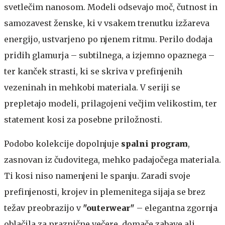
svetlečim nanosom. Modeli odsevajo moč, čutnost in
samozavest ženske, ki v vsakem trenutku izžareva
energijo, ustvarjeno po njenem ritmu. Perilo dodaja
pridih glamurja – subtilnega, a izjemno opaznega –
ter kanček strasti, ki se skriva v prefinjenih
vezeninah in mehkobi materiala. V seriji se
prepletajo modeli, prilagojeni večjim velikostim, ter
statement kosi za posebne priložnosti.
Podobo kolekcije dopolnjuje
spalni program
,
zasnovan iz čudovitega, mehko padajočega materiala.
Ti kosi niso namenjeni le spanju. Zaradi svoje
prefinjenosti, krojev in plemenitega sijaja se brez
težav preobrazijo v
"outerwear"
– elegantna zgornja
oblačila za praznične večere, domače zabave ali