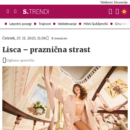
Telekom Slovenije
Lepotni posegi
Trajnost
Vedeževanje
Hišni ljubljenčki
Ona-On.
Četrtek, 27. 11. 2025, 11.06
8 mesecev
Lisca – praznična strast
Oglasno sporočilo