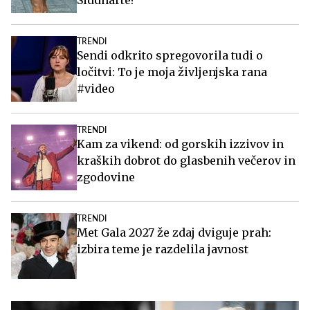
TRENDI
Sendi odkrito spregovorila tudi o
ločitvi: To je moja življenjska rana
#video
TRENDI
Kam za vikend: od gorskih izzivov in
kraških dobrot do glasbenih večerov in
zgodovine
TRENDI
Met Gala 2027 že zdaj dviguje prah:
izbira teme je razdelila javnost