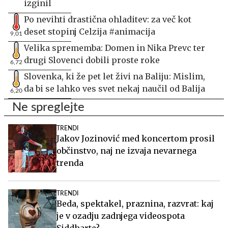
izginil
Po nevihti drastična ohladitev: za več kot
deset stopinj Celzija #animacija
9,01
Velika sprememba: Domen in Nika Prevc ter
drugi Slovenci dobili proste roke
6,72
Slovenka, ki že pet let živi na Baliju: Mislim,
da bi se lahko ves svet nekaj naučil od Balija
6,20
Ne spreglejte
TRENDI
Jakov Jozinović med koncertom prosil
občinstvo, naj ne izvaja nevarnega
trenda
TRENDI
Beda, spektakel, praznina, razvrat: kaj
je v ozadju zadnjega videospota
Siddharte?