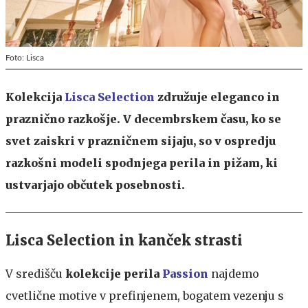
Foto: Lisca
Kolekcija
Lisca Selection
združuje eleganco in
praznično razkošje. V decembrskem času, ko se
svet zaiskri v prazničnem sijaju, so v ospredju
razkošni modeli spodnjega perila in pižam, ki
ustvarjajo občutek posebnosti.
Lisca Selection in kanček strasti
V središču
kolekcije perila
Passion
najdemo
cvetlične motive v prefinjenem, bogatem vezenju s