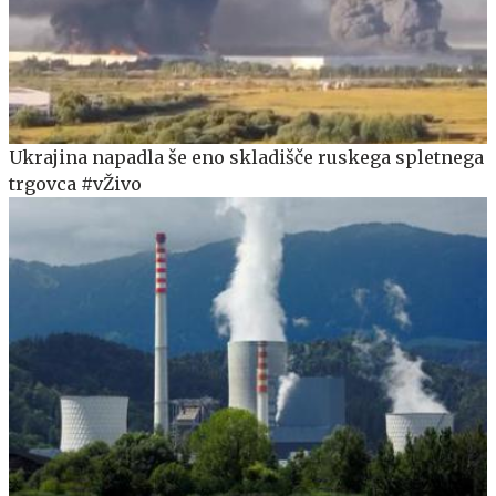
Ukrajina napadla še eno skladišče ruskega spletnega
trgovca #vŽivo