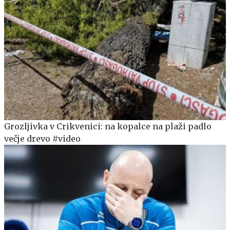
Grozljivka v Crikvenici: na kopalce na plaži padlo
večje drevo #video