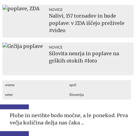
NOVICE
Nalivi, 157 tornadov in hude
poplave: v ZDA iščejo preživele
#video
NOVICE
Silovita neurja in poplave na
grških otokih #foto
vreme
april
veter
Slovenija
Plohe in nevihte bodo močne, a le ponekod. Prva
večja količina dežja nas čaka ...