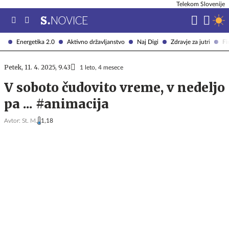
Telekom Slovenije
Energetika 2.0
Aktivno državljanstvo
Naj Digi
Zdravje za jutri
Fi
Petek, 11. 4. 2025, 9.43
1 leto, 4 mesece
V soboto čudovito vreme, v nedeljo
pa ... #animacija
Avtor:
St. M.
1,18