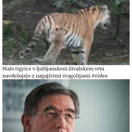
Male tigrice v ljubljanskem živalskem vrtu
navdušujejo z nagajivimi vragolijami #video