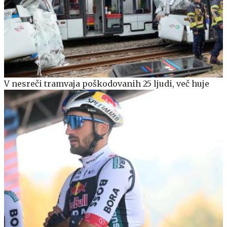
V nesreči tramvaja poškodovanih 25 ljudi, več huje