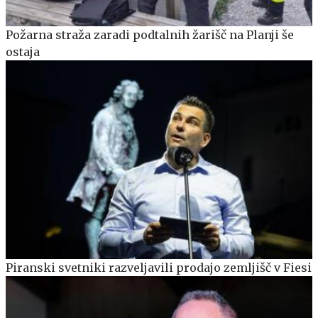
Požarna straža zaradi podtalnih žarišč na Planji še
ostaja
Piranski svetniki razveljavili prodajo zemljišč v Fiesi