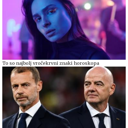
To so najbolj vročekrvni znaki horoskopa