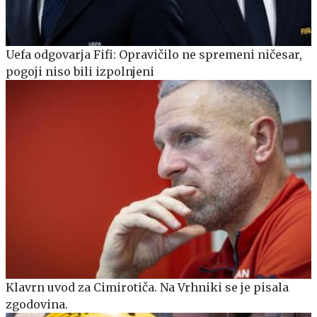
Uefa odgovarja Fifi: Opravičilo ne spremeni ničesar,
pogoji niso bili izpolnjeni
Klavrn uvod za Cimirotiča. Na Vrhniki se je pisala
zgodovina.