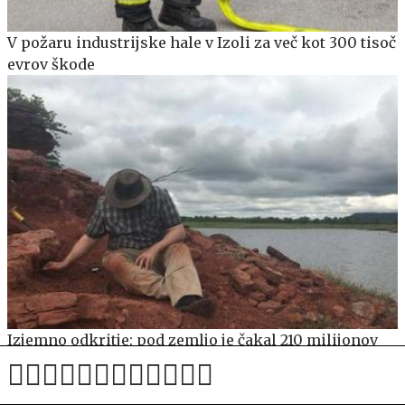
V požaru industrijske hale v Izoli za več kot 300 tisoč
evrov škode
Izjemno odkritje: pod zemljo je čakal 210 milijonov
let