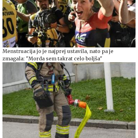
Menstruacija jo je najprej ustavila, nato pa je
zmagala: "Morda sem takrat celo boljša"