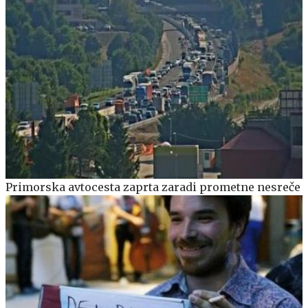
Primorska avtocesta zaprta zaradi prometne nesreče