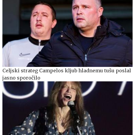
Celjski strateg Campelos kljub hladnemu tušu poslal
jasno sporočilo