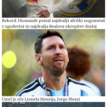
Rekord: Diomande postal najdražji afriški nogometaš
v zgodovini in najdražja Realova okrepitev doslej
Umrl je oče Lionela Messija, Jorge Messi