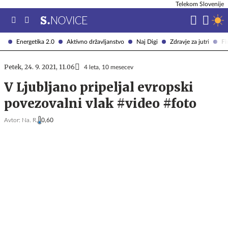
Telekom Slovenije
Energetika 2.0
Aktivno državljanstvo
Naj Digi
Zdravje za jutri
Fi
Petek, 24. 9. 2021, 11.06
4 leta, 10 mesecev
V Ljubljano pripeljal evropski
povezovalni vlak #video #foto
Avtor:
Na. R.
0,60