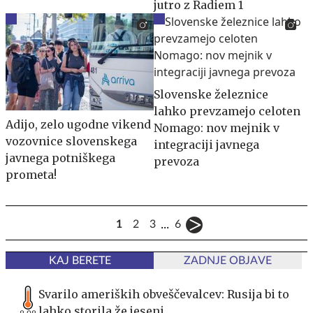
jutro z Radiem 1
Slovenske železnice
lahko prevzamejo celoten
Adijo, zelo ugodne vikend
Nomago: nov mejnik v
vozovnice slovenskega
integraciji javnega
javnega potniškega
prevoza
prometa!
...
1
2
3
6
KAJ BERETE
ZADNJE OBJAVE
Svarilo ameriških obveščevalcev: Rusija bi to
lahko storila že jeseni