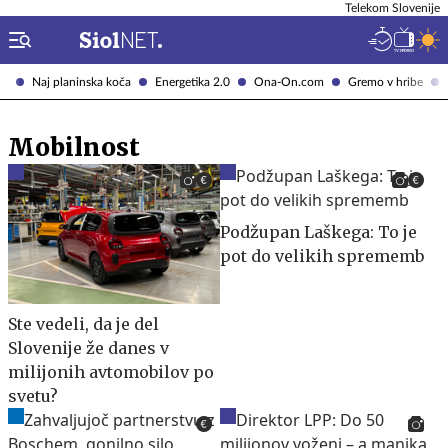
Telekom Slovenije
Naj planinska koča
Energetika 2.0
Ona-On.com
Gremo v hribe
Mobilnost
Podžupan Laškega: To je
pot do velikih sprememb
Ste vedeli, da je del
Slovenije že danes v
milijonih avtomobilov po
svetu?