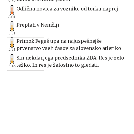
8,98
Odlična novica za voznike od torka naprej
8,01
Preplah v Nemčiji
5,51
Primož Feguš upa na najuspešnejše
prvenstvo vseh časov za slovensko atletiko
5,31
Sin nekdanjega predsednika ZDA: Res je zelo
težko. In res je žalostno to gledati.
5,16