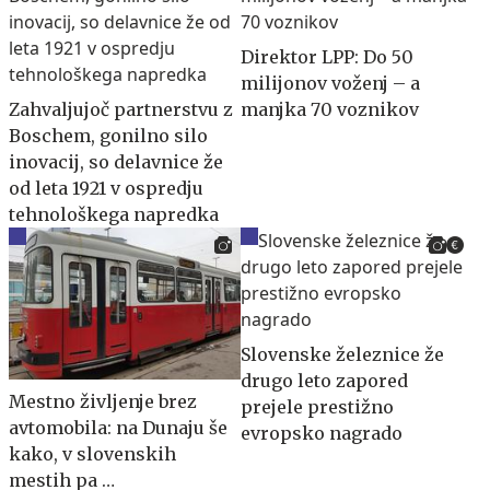
Direktor LPP: Do 50
milijonov voženj – a
Zahvaljujoč partnerstvu z
manjka 70 voznikov
Boschem, gonilno silo
inovacij, so delavnice že
od leta 1921 v ospredju
tehnološkega napredka
Slovenske železnice že
drugo leto zapored
Mestno življenje brez
prejele prestižno
avtomobila: na Dunaju še
evropsko nagrado
kako, v slovenskih
mestih pa …