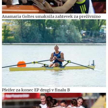
Anamaria Goltes umaknila zahtevek za preživnino
Pfeifer za konec EP drugi v finalu B