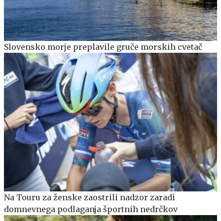
Slovensko morje preplavile gruče morskih cvetač
Na Touru za ženske zaostrili nadzor zaradi
domnevnega podlaganja športnih nedrčkov