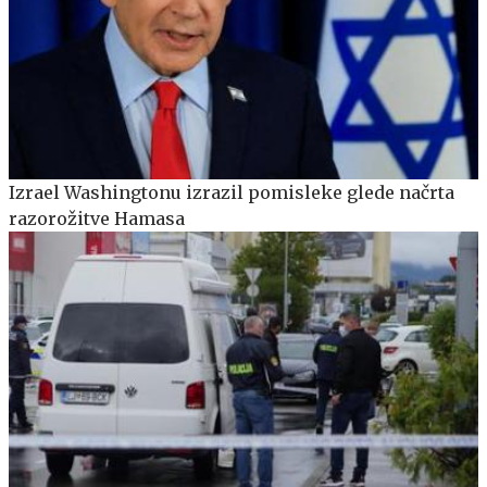
Izrael Washingtonu izrazil pomisleke glede načrta
razorožitve Hamasa