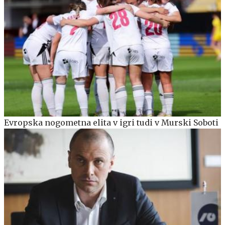
Evropska nogometna elita v igri tudi v Murski Soboti