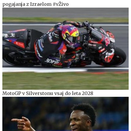
pogajanja z Izraelom #vŽivo
MotoGP v Silverstonu vsaj do leta 2028