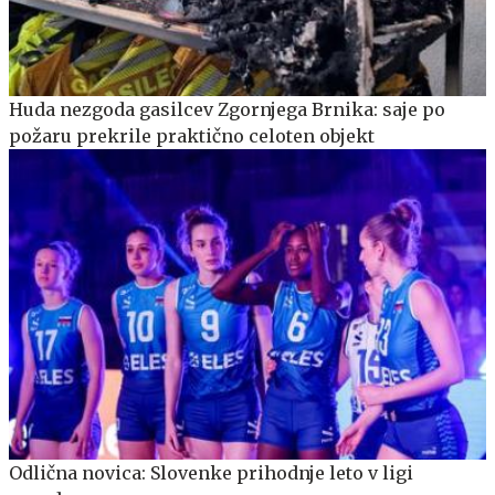
Huda nezgoda gasilcev Zgornjega Brnika: saje po
požaru prekrile praktično celoten objekt
Odlična novica: Slovenke prihodnje leto v ligi