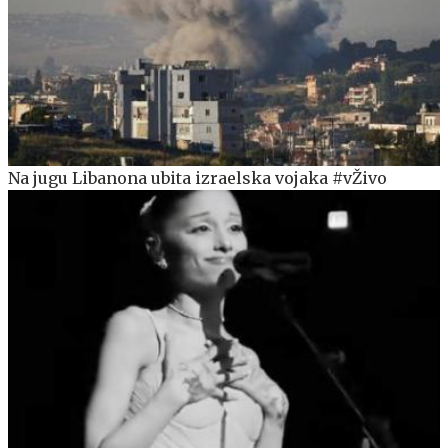
Na jugu Libanona ubita izraelska vojaka #vŽivo