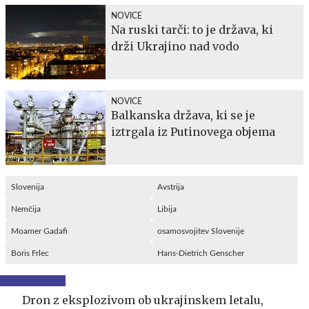
NOVICE
Na ruski tarči: to je država, ki
drži Ukrajino nad vodo
NOVICE
Balkanska država, ki se je
iztrgala iz Putinovega objema
Slovenija
Avstrija
Nemčija
Libija
Moamer Gadafi
osamosvojitev Slovenije
Boris Frlec
Hans-Dietrich Genscher
Dron z eksplozivom ob ukrajinskem letalu,