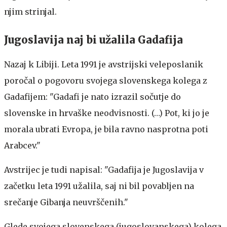
njim strinjal.
Jugoslavija naj bi užalila Gadafija
Nazaj k Libiji. Leta 1991 je avstrijski veleposlanik
poročal o pogovoru svojega slovenskega kolega z
Gadafijem: "Gadafi je nato izrazil sočutje do
slovenske in hrvaške neodvisnosti. (…) Pot, ki jo je
morala ubrati Evropa, je bila ravno nasprotna poti
Arabcev."
Avstrijec je tudi napisal: "Gadafija je Jugoslavija v
začetku leta 1991 užalila, saj ni bil povabljen na
srečanje Gibanja neuvrščenih."
Glede svojega slovenskega (jugoslovanskega) kolega