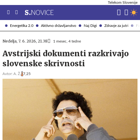
Telekom Slovenije
Energetika 2.0
Aktivno državljanstvo
Naj Digi
Zdravje za jutri
Fi
Nedelja, 7. 6. 2026, 21.38
1 mesec, 4 tedne
Avstrijski dokumenti razkrivajo
slovenske skrivnosti
Avtor:
A. Ž.
7,25