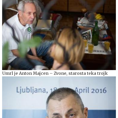
Umrl je Anton Majcen – Zvone, starosta teka trojk