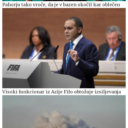
Pahorju tako vroče, da je v bazen skočil kar oblečen
Visoki funkcionar iz Azije Fifo obtožuje izsiljevanja