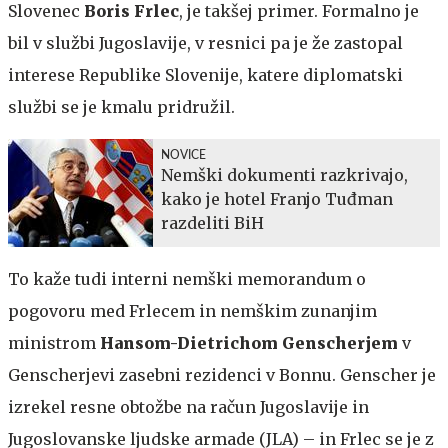
Slovenec
Boris Frlec
, je takšej primer. Formalno je
bil v službi Jugoslavije, v resnici pa je že zastopal
interese Republike Slovenije, katere diplomatski
službi se je kmalu pridružil.
NOVICE
Nemški dokumenti razkrivajo,
kako je hotel Franjo Tuđman
razdeliti BiH
To kaže tudi interni nemški memorandum o
pogovoru med Frlecem in nemškim zunanjim
ministrom
Hansom-Dietrichom Genscherjem
v
Genscherjevi zasebni rezidenci v Bonnu. Genscher je
izrekel resne obtožbe na račun Jugoslavije in
Jugoslovanske ljudske armade (JLA) – in Frlec se je z