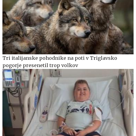
Tri italijanske pohodnike na poti v Triglavsko
pogorje presenetil trop volkov