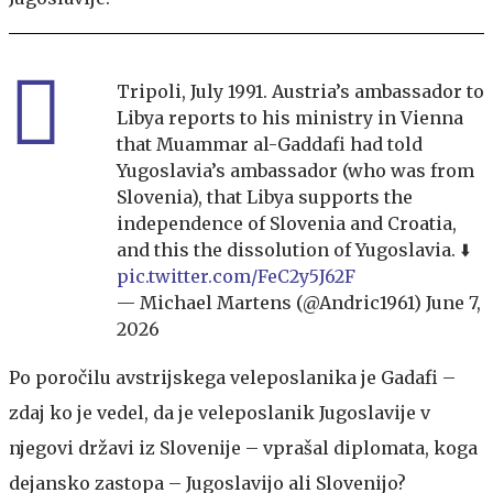
Tripoli, July 1991. Austria’s ambassador to
Libya reports to his ministry in Vienna
that Muammar al-Gaddafi had told
Yugoslavia’s ambassador (who was from
Slovenia), that Libya supports the
independence of Slovenia and Croatia,
and this the dissolution of Yugoslavia. ⬇️
pic.twitter.com/FeC2y5J62F
— Michael Martens (@Andric1961)
June 7,
2026
Po poročilu avstrijskega veleposlanika je Gadafi –
zdaj ko je vedel, da je veleposlanik Jugoslavije v
njegovi državi iz Slovenije – vprašal diplomata, koga
dejansko zastopa – Jugoslavijo ali Slovenijo?