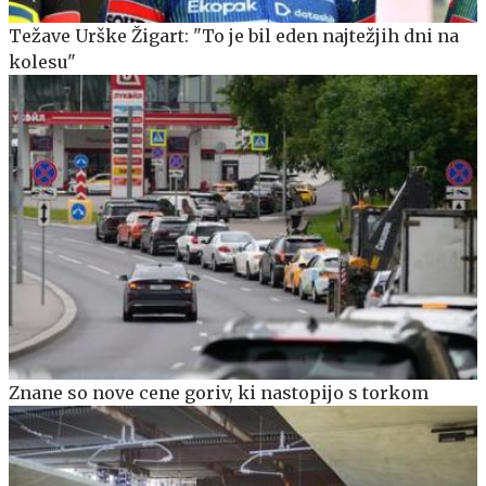
Težave Urške Žigart: "To je bil eden najtežjih dni na
kolesu"
Znane so nove cene goriv, ki nastopijo s torkom