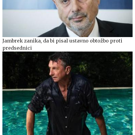
Jambrek zanika, da bi pisal ustavno obtožbo proti
predsednici