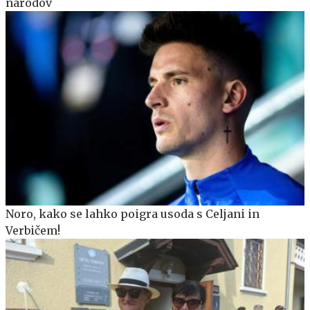
narodov
Noro, kako se lahko poigra usoda s Celjani in
Verbičem!