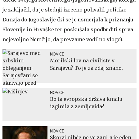
je zaključil, da je slednji izrecno pohvalil politiko
Dunaja do Jugoslavije (ki se je usmerjala k priznanju
Slovenije in Hrvaške ter poskušala spodbuditi sprva
nejevoljno Nemčijo, da prevzame vodilno vlogo).
NOVICE
Morilski lov na civiliste v
Sarajevu? To je za zdaj znano.
NOVICE
Bo ta evropska država kmalu
izginila z zemljevida?
NOVICE
Skoraj nihče ne ve zanj, a je eden