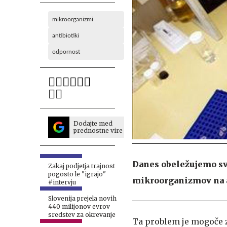
mikroorganizmi
antibiotiki
odpornost
Dodajte med
prednostne vire
Danes obeležujemo sve
Zakaj podjetja trajnost
pogosto le "igrajo"
mikroorganizmov na a
#intervju
Slovenija prejela novih
440 milijonov evrov
sredstev za okrevanje
Ta problem je mogoče zm