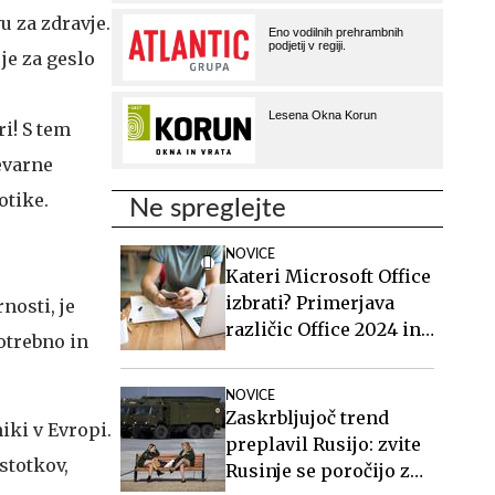
 za zdravje.
je za geslo
i! S tem
nevarne
otike.
Ne spreglejte
NOVICE
Kateri Microsoft Office
izbrati? Primerjava
nosti, je
različic Office 2024 in
otrebno in
Office 2021.
NOVICE
Zaskrbljujoč trend
ki v Evropi.
preplavil Rusijo: zvite
stotkov,
Rusinje se poročijo z