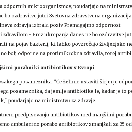
a odpornih mikroorganizmov, poudarjajo na ministrstvu
e bo ozdravitve jutri
Svetovna zdravstvena organizacija 
 dneva zdravja izbrala poziv Premagajmo odpornost
zdravilom - Brez ukrepanja danes ne bo ozdravitve jutr
riti na pojav bakterij, ki lahko povzročajo življenjsko 
no bolj odporne na protimikrobna zdravila, torej antibi
jšimi porabniki antibiotikov v Evropi
vsakega posameznika. "Če želimo ustaviti širjenje odpor
a posameznika, da jemlje antibiotike le, kadar je to p
k," poudarjajo na ministrstvu za zdravje.
ntnem predpisovanju antibiotikov med manjšimi porabni
h smo ambulantno porabo antibiotikov zmanjšali za 25 od