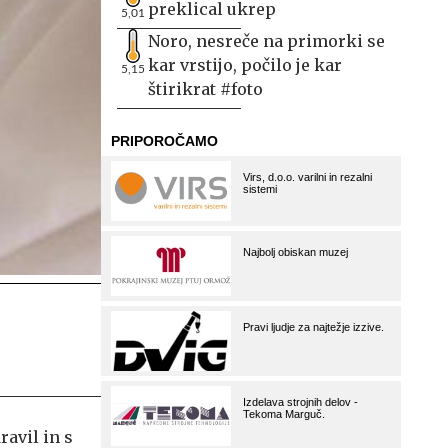
preklical ukrep
5,01
Noro, nesreče na primorki se
kar vrstijo, počilo je kar
5,15
štirikrat #foto
ravil in s