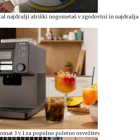
l najdražji afriški nogometaš v zgodovini in najdražja
domat 3 v 1 za popolno poletno osvežitev