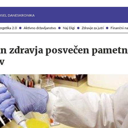
Želite prejemati e-novice?
Uživajmo pametno
OSEL DANES
KRONIKA
rgetika 2.0
Aktivno državljanstvo
Naj Digi
Zdravje za jutri
Finančni na
an zdravja posvečen pametni
v