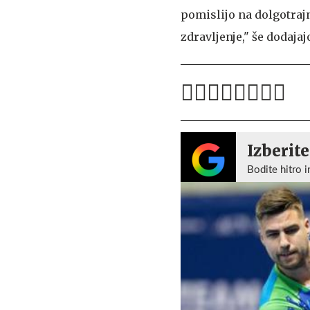
pomislijo na dolgotraj
zdravljenje," še dodaja
Izberite
Bodite hitro i