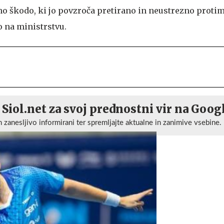
no škodo, ki jo povzroča pretirano in neustrezno prot
jo na ministrstvu.
 Siol.net za svoj prednostni vir na Goog
n zanesljivo informirani ter spremljajte aktualne in zanimive vsebine.