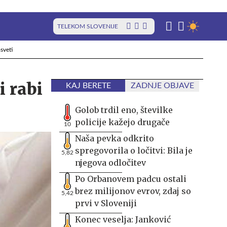
TELEKOM SLOVENIJE
sveti
 rabi
KAJ BERETE
ZADNJE OBJAVE
Golob trdil eno, številke
policije kažejo drugače
10
Naša pevka odkrito
spregovorila o ločitvi: Bila je
5,82
njegova odločitev
Po Orbanovem padcu ostali
brez milijonov evrov, zdaj so
5,42
prvi v Sloveniji
Konec veselja: Janković