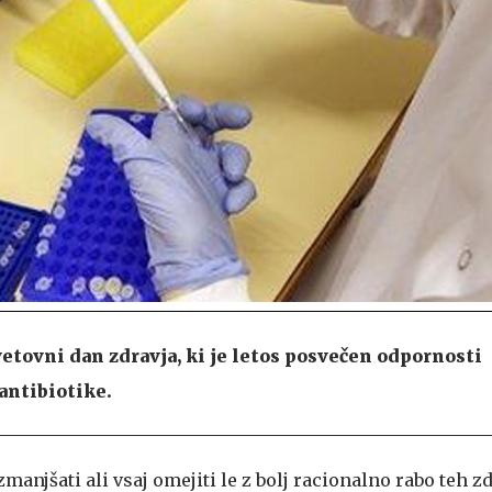
tovni dan zdravja, ki je letos posvečen odpornosti
ntibiotike.
anjšati ali vsaj omejiti le z bolj racionalno rabo teh zd