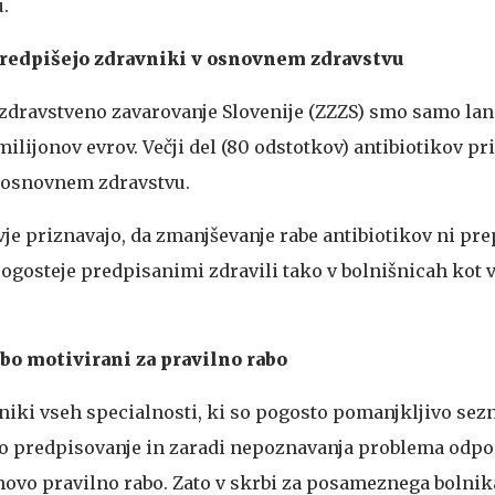
.
predpišejo zdravniki v osnovnem zdravstvu
zdravstveno zavarovanje Slovenije (ZZZS) smo samo lan
milijonov evrov. Večji del (80 odstotkov) antibiotikov pr
v osnovnem zdravstvu.
je priznavajo, da zmanjševanje rabe antibiotikov ni pre
pogosteje predpisanimi zdravili tako v bolnišnicah kot 
bo motivirani za pravilno rabo
vniki vseh specialnosti, ki so pogosto pomanjkljivo sez
o predpisovanje in zaradi nepoznavanja problema odpor
ihovo pravilno rabo. Zato v skrbi za posameznega bolnik