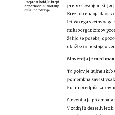
Preprost hobi, ki krepi
preprečevanjem širjenj
odpornost in izboljšuje
duševno zdravje
Brez ukrepanja danes n
letošnjega svetovnega
mikroorganizmov proti 
želijo še posebej opozo
okužbe in postajajo ved
Slovenija je med man
Ta pojav je nujna skrb 
pomembna zavest vsakeg
ko jih predpiše zdravni
Slovenija je po ambula
V zadnjih desetih leti