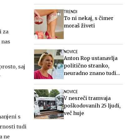
ranjenimi vojaki in
sorodnikom po smrti
TRENDI
poberejo ves denar
To ni nekaj, s čimer
moraš živeti
i za
i nas
NOVICE
Anton Rop ustanavlja
politično stranko,
prosto, saj
neuradno znano tudi
v
ime generalnega
sekretarja
NOVICE
V nesreči tramvaja
poškodovanih 25 ljudi,
več huje
nanjeni s
nosti tudi
a ne