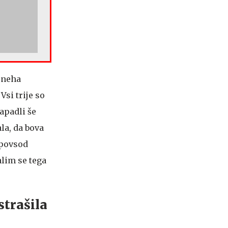
 neha
Vsi trije so
apadli še
ala, da bova
 povsod
alim se tega
strašila