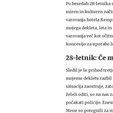
Po besedah 28-letnika 
miren in kulturen način
varovanja hotela Kempi
mojega dekleta, leta in
varovanja več kot očitn
koncesijo za uporabo le
28-letnik: Če 
Sledil je še prihod tret
mojemu dekletu razbil gl
situacija zaostruje, zat
želeli oditi, so na nas 
počakati policijo. Enem
Mene so potegnili za ma