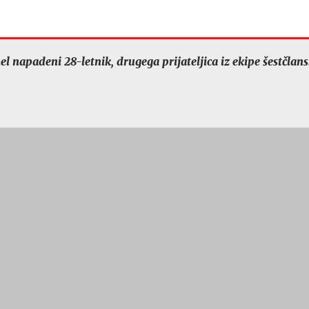
el napadeni 28-letnik, drugega prijateljica iz ekipe šestčlan