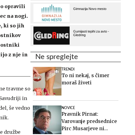
o opravili
ec na nogi.
 ki so jih
ostnikov
rnostniki
ijo z nje in
Ne spreglejte
TRENDI
To ni nekaj, s čimer
moraš živeti
čne travme so
Savudriji in
del, še vedno
NOVICE
Pravnik Pirnat:
tnik.
Varovanje predsednice
Pirc Musarjeve ni
ke družbe