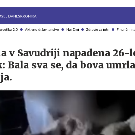
Želite prejemati e-novice?
Uživajmo pametno
OSEL DANES
KRONIKA
rgetika 2.0
Aktivno državljanstvo
Naj Digi
Zdravje za jutri
Finančni na
a v Savudriji napadena 26-l
k: Bala sva se, da bova umrla
ja.