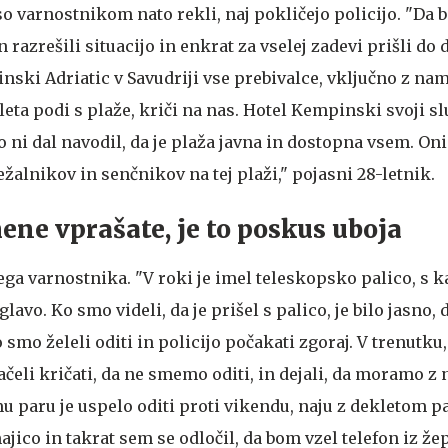
so varnostnikom nato rekli, naj pokličejo policijo. "Da
 razrešili situacijo in enkrat za vselej zadevi prišli do 
nski Adriatic v Savudriji vse prebivalce, vključno z na
 leta podi s plaže, kriči na nas. Hotel Kempinski svoji sl
o ni dal navodil, da je plaža javna in dostopna vsem. O
žalnikov in senčnikov na tej plaži," pojasni 28-letnik.
mene vprašate, je to poskus uboja
jega varnostnika. "V roki je imel teleskopsko palico, s k
avo. Ko smo videli, da je prišel s palico, je bilo jasno, 
o smo želeli oditi in policijo počakati zgoraj. V trenutk
začeli kričati, da ne smemo oditi, in dejali, da moramo z 
u paru je uspelo oditi proti vikendu, naju z dekletom pa
jico in takrat sem se odločil, da bom vzel telefon iz žep