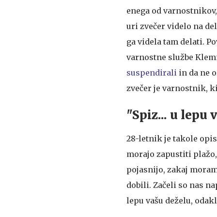
enega od varnostnikov, 
uri zvečer videlo na d
ga videla tam delati. Po
varnostne službe Klemm
suspendirali
in da ne o
zvečer je varnostnik, k
"Spiz... u lepu 
28-letnik je takole opis
morajo zapustiti plažo,
pojasnijo, zakaj moram
dobili. Začeli so nas n
lepu vašu deželu, odakle