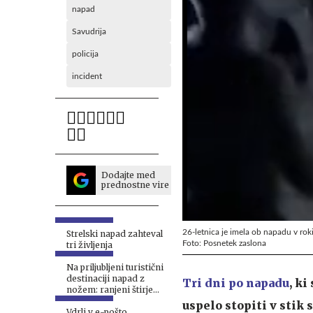
napad
Savudrija
policija
incident
Dodajte med
prednostne vire
26-letnica je imela ob napadu v roki
Strelski napad zahteval
Foto: Posnetek zaslona
tri življenja
Na priljubljeni turistični
destinaciji napad z
Tri dni po napadu
, ki
nožem: ranjeni štirje
moški, aretirali žensko
uspelo stopiti v stik
Vdrli v e-pošto