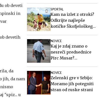
zakonito
du ob deveti
SPORTAL
empinski in
Kam na izlet z otroki?
Odkrijte najlepše
tvar
kotičke Škofjeloškega
e
hribovja.
 ob devetih
NOVICE
Kaj je zdaj znano o
nesreči predsednice
Pirc Musar?
Poškodovan je tudi
policist.
ila, da
NOVICE
Zelenski gre v Srbijo:
o jih, da nam
Moramo jih potegniti
a nismo
stran od ruske strani
 "spiz... u