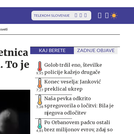
TELEKOM SLOVENIJE
sveti
etnica
KAJ BERETE
ZADNJE OBJAVE
. To je
Golob trdil eno, številke
policije kažejo drugače
9,95
Konec veselja: Janković
preklical ukrep
7,27
Naša pevka odkrito
spregovorila o ločitvi: Bila je
5,28
njegova odločitev
Po Orbanovem padcu ostali
brez milijonov evrov, zdaj so
4,81