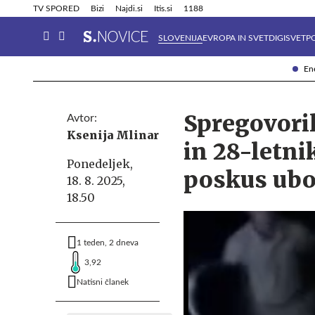
Info in obvestila
Tehnik
TV SPORED
Bizi
Najdi.si
Itis.si
1188
SLOVENIJA
EVROPA IN SVET
DIGISVET
P
Ene
Spregovoril
Avtor:
Ksenija Mlinar
in 28-letni
Ponedeljek,
poskus ubo
18. 8. 2025,
18.50
1 teden, 2 dneva
3,92
Natisni članek