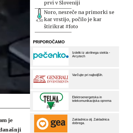
prvi v Sloveniji
Noro, nesreče na primorki se
kar vrstijo, počilo je kar
4,50
štirikrat #foto
nam je
 današnji