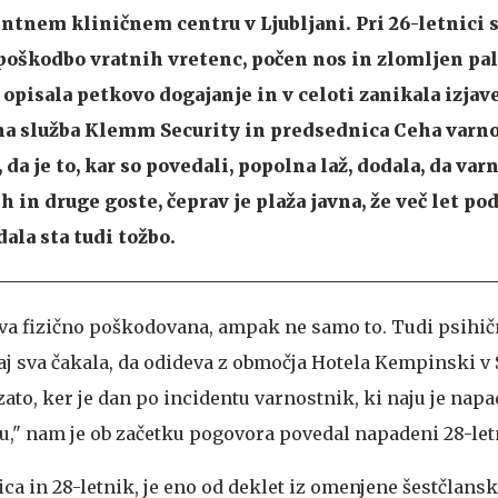
ntnem kliničnem centru v Ljubljani. Pri 26-letnici s
 poškodbo vratnih vretenc, počen nos in zlomljen pal
 opisala petkovo dogajanje in v celoti zanikala izjave,
na služba Klemm Security in predsednica Ceha varn
, da je to, kar so povedali, popolna laž, dodala, da va
in druge goste, čeprav je plaža javna, že več let pod
ala sta tudi tožbo.
sva fizično poškodovana, ampak ne samo to. Tudi psihi
aj sva čakala, da odideva z območja Hotela Kempinski v 
zato, ker je dan po incidentu varnostnik, ki naju je napa
telu," nam je ob začetku pogovora povedal napadeni 28-le
ica in 28-letnik, je eno od deklet iz omenjene šestčlans