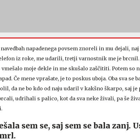
 navedbah napadenega povsem znoreli in mu dejali, naj
elefon iz roke, me udarili, tretji varnostnik me je brcnil. 
e vmešalo moje dekle in me skušalo zaščititi. Potem so n
napad. Če mene vprašate, je to poskus uboja. Oba sva se b
il, da ne bo kdo od naju udaril v kakšno škarpo, saj je
cali, udrihali s palico, kot da sva neke živali, pa še živ
i.
šala sem se, saj sem se bala zanj. U
umrl.