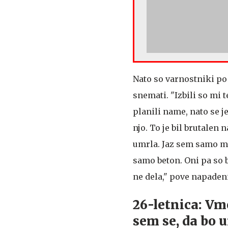
Nato so varnostniki po
snemati. "Izbili so mi t
planili name, nato se j
njo. To je bil brutalen 
umrla. Jaz sem samo mol
samo beton. Oni pa so br
ne dela," pove napaden
26-letnica: Vme
sem se, da bo 