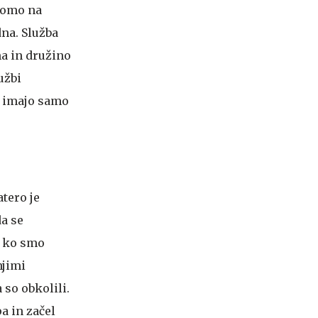
 bomo na
dna. Služba
ma in družino
užbi
ni imajo samo
atero je
da se
u, ko smo
njimi
 so obkolili.
a in začel