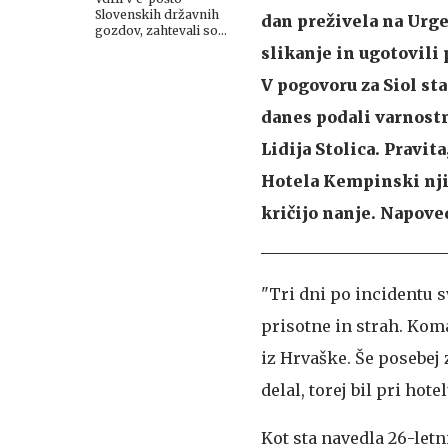
Slovenskih državnih
dan preživela na Urge
gozdov, zahtevali so
denar
slikanje in ugotovili
V pogovoru za Siol sta
danes podali varnost
Lidija Stolica. Pravita
Hotela Kempinski njih 
kričijo nanje. Napoved
"Tri dni po incidentu 
prisotne in strah. Kom
iz Hrvaške. Še posebej 
delal, torej bil pri ho
Kot sta navedla 26-letn