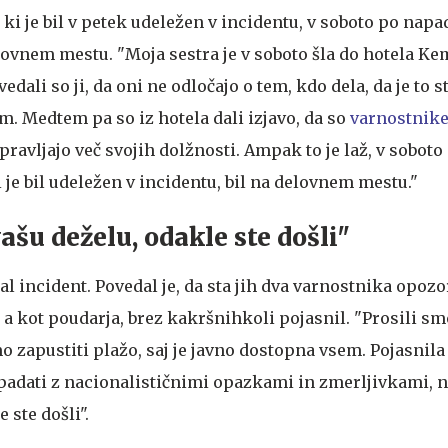
ki je bil v petek udeležen v incidentu, v soboto po napa
elovnem mestu. "Moja sestra je v soboto šla do hotela K
vedali so ji, da oni ne odločajo o tem, kdo dela, da je to s
. Medtem pa so iz hotela dali izjavo, da so
varnostnik
pravljajo več svojih dolžnosti. Ampak to je laž, v soboto
i je bil udeležen v incidentu, bil na delovnem mestu."
vašu deželu, odakle ste došli"
al incident. Povedal je, da sta jih dva varnostnika opozor
 a kot poudarja, brez kakršnihkoli pojasnil. "Prosili sm
o zapustiti plažo, saj je javno dostopna vsem. Pojasnil
apadati z nacionalističnimi opazkami in zmerljivkami, naj
 ste došli".