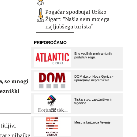
5,47
Pogačar spodbujal Urško
Žigart: "Našla sem mojega
5,53
najljubšega turista"
ca, se mnogi
lezniški
itljivi
stare nihajke