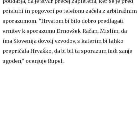
poudarja, da je stvar precej zapletena, ker se je pred
prisluhi in pogovori po telefonu začela z arbitražnim
sporazumom. "Hrvatom bi bilo dobro predlagati
vrnitev k sporazumu Drnovšek-Račan. Mislim, da
ima Slovenija dovolj vzvodov, s katerim bi lahko
prepričala Hrvaško, da bi bil ta sporazum tudi zanje
ugoden," ocenjuje Rupel.