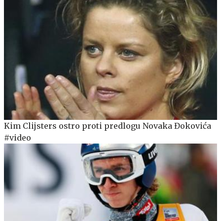
Kim Clijsters ostro proti predlogu Novaka Đokovića
#video