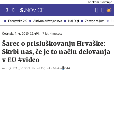
Telekom Slovenije
Energetika 2.0
Aktivno državljanstvo
Naj Digi
Zdravje za jutri
Fi
Četrtek, 4. 4. 2019, 12.49
7 let, 4 mesece
Šarec o prisluškovanju Hrvaške:
Skrbi nas, če je to način delovanja
v EU #video
Avtorji:
STA ,,
VIDEO: Planet TV,
Luka Mlakar
2,44