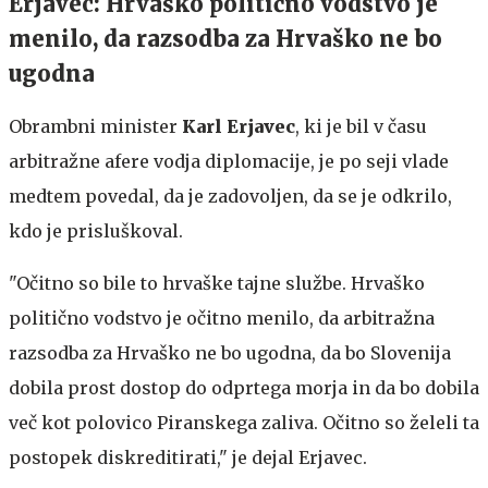
Erjavec: Hrvaško politično vodstvo je
menilo, da razsodba za Hrvaško ne bo
ugodna
Obrambni minister
Karl Erjavec
, ki je bil v času
arbitražne afere vodja diplomacije, je po seji vlade
medtem povedal, da je zadovoljen, da se je odkrilo,
kdo je prisluškoval.
"Očitno so bile to hrvaške tajne službe. Hrvaško
politično vodstvo je očitno menilo, da arbitražna
razsodba za Hrvaško ne bo ugodna, da bo Slovenija
dobila prost dostop do odprtega morja in da bo dobila
več kot polovico Piranskega zaliva. Očitno so želeli ta
postopek diskreditirati," je dejal Erjavec.