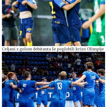
Celjani z golom debitanta še poglobili krizo Olimpije