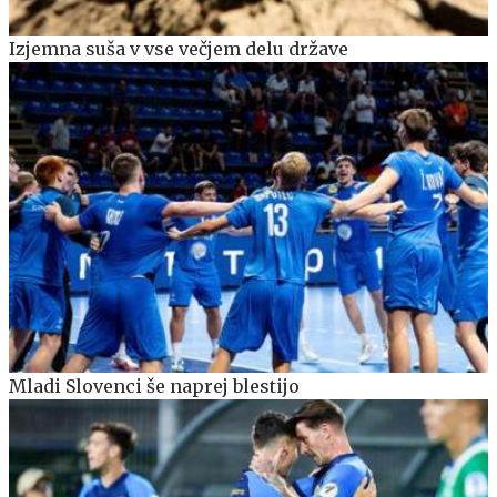
Izjemna suša v vse večjem delu države
Mladi Slovenci še naprej blestijo