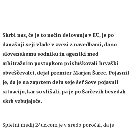
Skrbi nas, če je to način delovanja v EU, je po
današnji seji vlade v zvezi z navedbami, da so
slovenskemu sodniku in agentki med
arbitražnim postopkom prisluškovali hrvaški
obveščevalci, dejal premier Marjan Šarec. Pojasnil
je, da je na zaprtem delu seje šef Sove pojasnil
situacijo, kar so slišali, pa je po Šarčevih besedah
skrb vzbujajoče.
Spletni medij 24ur.com je v sredo poročal, da je