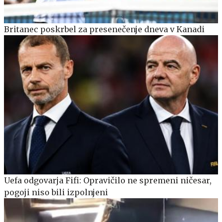
Britanec poskrbel za presenečenje dneva v Kanadi
Uefa odgovarja Fifi: Opravičilo ne spremeni ničesar,
pogoji niso bili izpolnjeni