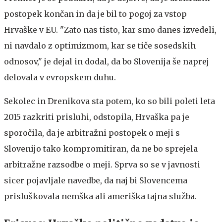
postopek končan in da je bil to pogoj za vstop
Hrvaške v EU. "Zato nas tisto, kar smo danes izvedeli,
ni navdalo z optimizmom, kar se tiče sosedskih
odnosov," je dejal in dodal, da bo Slovenija še naprej
delovala v evropskem duhu.
Sekolec in Drenikova sta potem, ko so bili poleti leta
2015 razkriti prisluhi, odstopila, Hrvaška pa je
sporočila, da je arbitražni postopek o meji s
Slovenijo tako kompromitiran, da ne bo sprejela
arbitražne razsodbe o meji. Sprva so se v javnosti
sicer pojavljale navedbe, da naj bi Slovencema
prisluškovala nemška ali ameriška tajna služba.