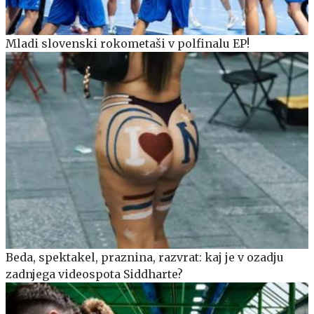
Mladi slovenski rokometaši v polfinalu EP!
Beda, spektakel, praznina, razvrat: kaj je v ozadju
zadnjega videospota Siddharte?