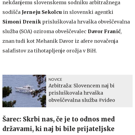
nekdanjemu slovenskemu sodniku arbitražnega
sodišča
Jerneju Sekolcu
in slovenski agentki
Simoni Drenik
prisluškovala hrvaška obveščevalna
služba (SOA) oziroma obveščevalec
Davor Franić
,
znan tudi kot Mehanik Davor iz afere novačenja
salafistov za tihotapljenje orožja v BiH.
NOVICE
Arbitraža: Slovencem naj bi
prisluškovala hrvaška
obveščevalna služba #video
Šarec: Skrbi nas, če je to odnos med
državami, ki naj bi bile prijateljske