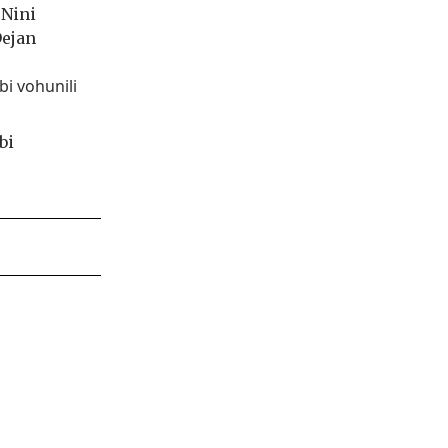
 Nini
Dejan
bi