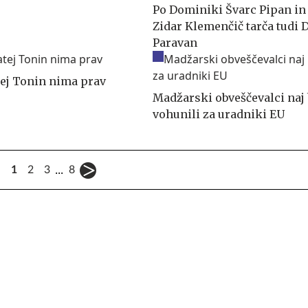
Po Dominiki Švarc Pipan in
Zidar Klemenčič tarča tudi 
Paravan
ej Tonin nima prav
Madžarski obveščevalci naj 
vohunili za uradniki EU
...
1
2
3
8