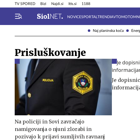
Info in obvestila
Tehnik
TV SPORED
Bizi
Najdi.si
Itis.si
1188
NOVICE
SPORTAL
TRENDI
AVTOMOTO
MN
Naj planinska koča
Energ
Prisluškovanje
Je dopisni
informacij
Na policiji in Sovi zavračajo
namigovanja o njuni zlorabi in
pozivajo k prijavi sumljivih ravnanj