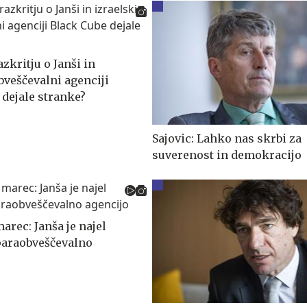
azkritju o Janši in
bveščevalni agenciji
 dejale stranke?
Sajovic: Lahko nas skrbi za
suverenost in demokracijo
marec: Janša je najel
paraobveščevalno