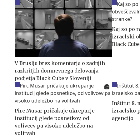
Kaj so po r
izraelski o
Black Cube
V Bruslju brez komentarja o zadnjih
razkritjih domnevnega delovanja
podjetja Black Cube v Sloveniji
Inštitut 8. 
Pirc Musar pričakuje ukrepanje
izraelsko 
institucij glede posnetkov, od
agencijo
volivcev pa visoko udeležbo na
volitvah