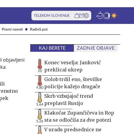
TELEKOM SLOVENIJE
Pravni nasvet
RadioS.pot
KAJ BERETE
ZADNJE OBJAVE
Konec veselja: Janković
preklical ukrep
10
Golob trdil eno, številke
ili
policije kažejo drugače
9,80
Trenutno
Skrb vzbujajoč trend
opek
preplavil Rusijo
5,64
Klakočar Zupančičeva in Rop
sta se odločila za dve potezi
5,26
V uradu predsednice ne