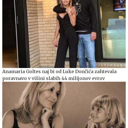
Anamaria Goltes naj bi od Luke Dončića zahtevala
poravnavo v višini slabih 44 milijonov evrov