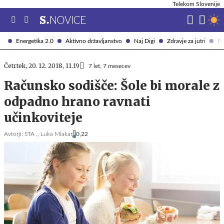
Telekom Slovenije
Energetika 2.0
Aktivno državljanstvo
Naj Digi
Zdravje za jutri
Fi
Četrtek, 20. 12. 2018, 11.19
7 let, 7 mesecev
Računsko sodišče: Šole bi morale z
odpadno hrano ravnati
učinkoviteje
Avtorji:
STA ,,
Luka Mlakar
0,22