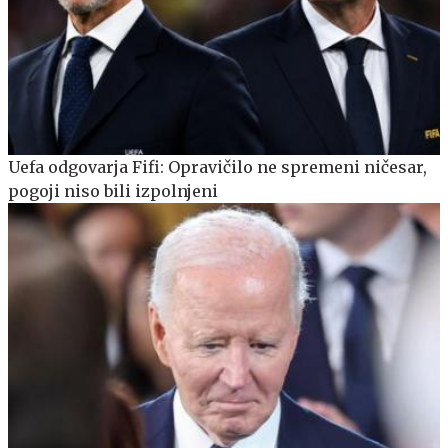
Uefa odgovarja Fifi: Opravičilo ne spremeni ničesar,
pogoji niso bili izpolnjeni