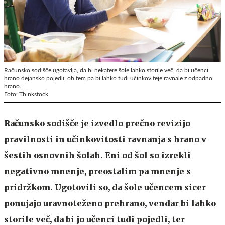
Računsko sodišče ugotavlja, da bi nekatere šole lahko storile več, da bi učenci
hrano dejansko pojedli, ob tem pa bi lahko tudi učinkoviteje ravnale z odpadno
hrano.
Foto: Thinkstock
Računsko sodišče je izvedlo prečno revizijo
pravilnosti in učinkovitosti ravnanja s hrano v
šestih osnovnih šolah. Eni od šol so izrekli
negativno mnenje, preostalim pa mnenje s
pridržkom. Ugotovili so, da šole učencem sicer
ponujajo uravnoteženo prehrano, vendar bi lahko
storile več, da bi jo učenci tudi pojedli, ter