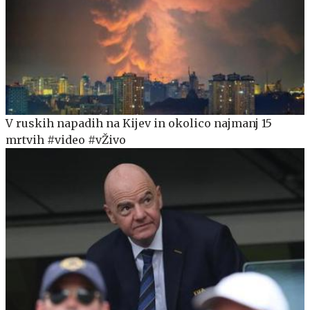
V ruskih napadih na Kijev in okolico najmanj 15
mrtvih #video #vŽivo