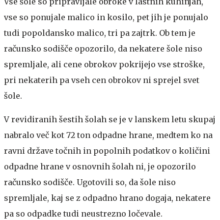
Vse šole so pripravljale obroke v lastnih kuhinjah,
vse so ponujale malico in kosilo, pet jih je ponujalo
tudi popoldansko malico, tri pa zajtrk. Ob tem je
računsko sodišče opozorilo, da nekatere šole niso
spremljale, ali cene obrokov pokrijejo vse stroške,
pri nekaterih pa vseh cen obrokov ni sprejel svet
šole.
V revidiranih šestih šolah se je v lanskem letu skupaj
nabralo več kot 72 ton odpadne hrane, medtem ko na
ravni države točnih in popolnih podatkov o količini
odpadne hrane v osnovnih šolah ni, je opozorilo
računsko sodišče. Ugotovili so, da šole niso
spremljale, kaj se z odpadno hrano dogaja, nekatere
pa so odpadke tudi neustrezno ločevale.