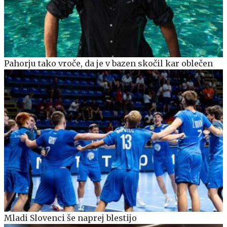
Pahorju tako vroče, da je v bazen skočil kar oblečen
Mladi Slovenci še naprej blestijo