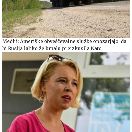
Mediji: Ameriške obveščevalne službe opozarjajo, da
bi Rusija lahko že kmalu preizkusila Nato