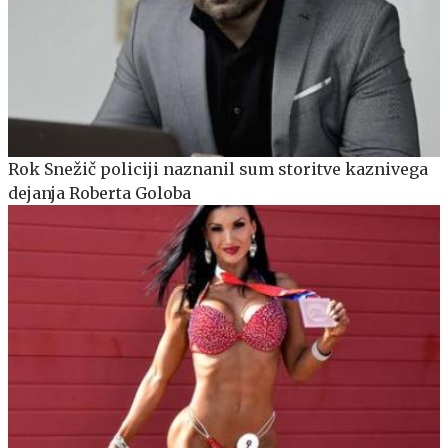
Rok Snežič policiji naznanil sum storitve kaznivega
dejanja Roberta Goloba