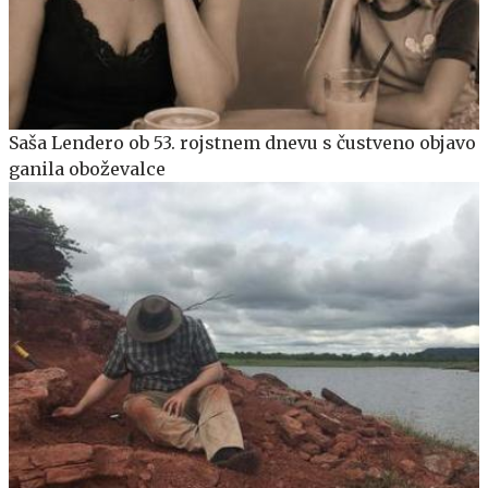
Saša Lendero ob 53. rojstnem dnevu s čustveno objavo
ganila oboževalce