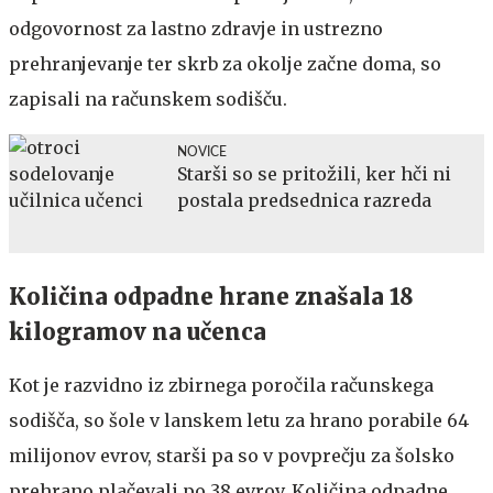
odgovornost za lastno zdravje in ustrezno
prehranjevanje ter skrb za okolje začne doma, so
zapisali na računskem sodišču.
NOVICE
Starši so se pritožili, ker hči ni
postala predsednica razreda
Količina odpadne hrane znašala 18
kilogramov na učenca
Kot je razvidno iz zbirnega poročila računskega
sodišča, so šole v lanskem letu za hrano porabile 64
milijonov evrov, starši pa so v povprečju za šolsko
prehrano plačevali po 38 evrov. Količina odpadne