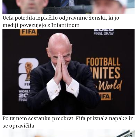
Uefa potrdila izplačilo odpravnine ženski, ki jo
mediji povezujejo z Infantinom
Po tajnem sestanku preobrat: Fifa priznala napake in
se opravičila