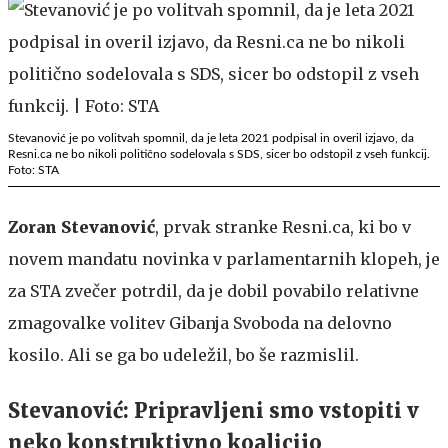
Stevanović je po volitvah spomnil, da je leta 2021 podpisal in overil izjavo, da
Resni.ca ne bo nikoli politično sodelovala s SDS, sicer bo odstopil z vseh funkcij.
Foto: STA
Zoran Stevanović
, prvak stranke Resni.ca, ki bo v
novem mandatu novinka v parlamentarnih klopeh, je
za STA zvečer potrdil, da je dobil povabilo relativne
zmagovalke volitev Gibanja Svoboda na delovno
kosilo. Ali se ga bo udeležil, bo še razmislil.
Stevanović: Pripravljeni smo vstopiti v
neko konstruktivno koalicijo