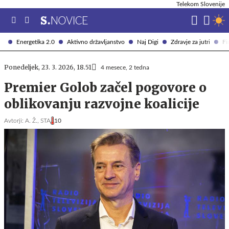
Telekom Slovenije
Energetika 2.0
Aktivno državljanstvo
Naj Digi
Zdravje za jutri
Fi
Ponedeljek, 23. 3. 2026, 18.51
4 mesece, 2 tedna
Premier Golob začel pogovore o
oblikovanju razvojne koalicije
Avtorji:
A. Ž.,
STA
10