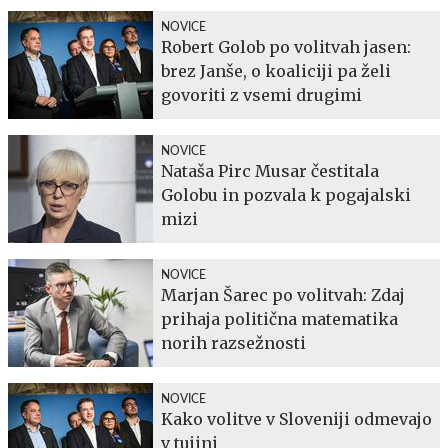
NOVICE
Robert Golob po volitvah jasen:
brez Janše, o koaliciji pa želi
govoriti z vsemi drugimi
NOVICE
Nataša Pirc Musar čestitala
Golobu in pozvala k pogajalski
mizi
NOVICE
Marjan Šarec po volitvah: Zdaj
prihaja politična matematika
norih razsežnosti
NOVICE
Kako volitve v Sloveniji odmevajo
v tujini