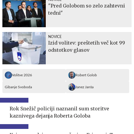
"Pred Golobom so zelo zahtevni
tedni"
NOVICE
Izid volitev: preštetih več kot 99
odstotkov glasov
Volitve 2026
Robert Golob
Gibanje Svoboda
Janez Janša
Rok Snežič policiji naznanil sum storitve
kaznivega dejanja Roberta Goloba