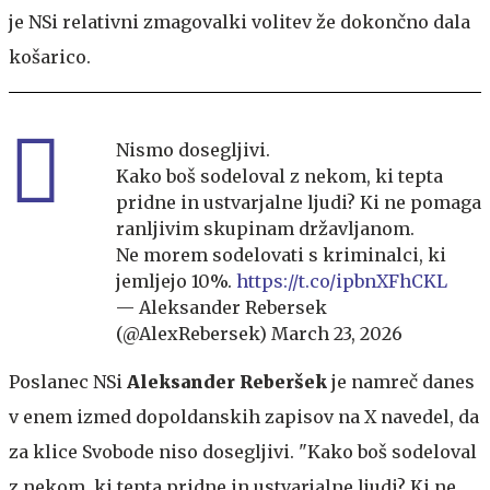
je NSi relativni zmagovalki volitev že dokončno dala
košarico.
Nismo dosegljivi.
Kako boš sodeloval z nekom, ki tepta
pridne in ustvarjalne ljudi? Ki ne pomaga
ranljivim skupinam državljanom.
Ne morem sodelovati s kriminalci, ki
jemljejo 10%.
https://t.co/ipbnXFhCKL
— Aleksander Rebersek
(@AlexRebersek)
March 23, 2026
Poslanec NSi
Aleksander Reberšek
je namreč danes
v enem izmed dopoldanskih zapisov na X navedel, da
za klice Svobode niso dosegljivi. "Kako boš sodeloval
z nekom, ki tepta pridne in ustvarjalne ljudi? Ki ne