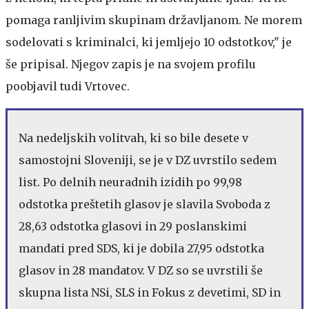
pomaga ranljivim skupinam državljanom. Ne morem
sodelovati s kriminalci, ki jemljejo 10 odstotkov," je
še pripisal. Njegov zapis je na svojem profilu
poobjavil tudi Vrtovec.
Na nedeljskih volitvah, ki so bile desete v
samostojni Sloveniji, se je v DZ uvrstilo sedem
list. Po delnih neuradnih izidih po 99,98
odstotka preštetih glasov je slavila Svoboda z
28,63 odstotka glasovi in 29 poslanskimi
mandati pred SDS, ki je dobila 27,95 odstotka
glasov in 28 mandatov. V DZ so se uvrstili še
skupna lista NSi, SLS in Fokus z devetimi, SD in