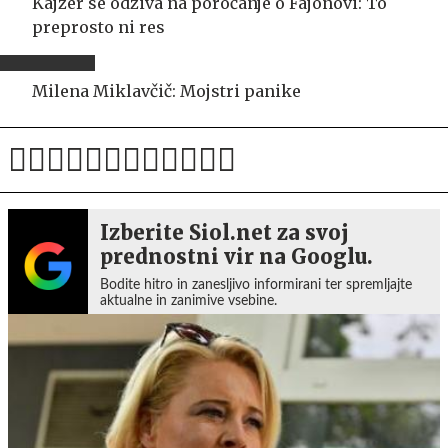
Kajzer se odziva na poročanje o Fajonovi: To
preprosto ni res
Milena Miklavčič: Mojstri panike
Izberite Siol.net za svoj
prednostni vir na Googlu.
Bodite hitro in zanesljivo informirani ter spremljajte
aktualne in zanimive vsebine.