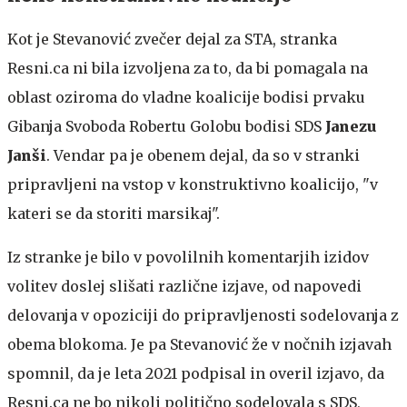
Kot je Stevanović zvečer dejal za STA, stranka
Resni.ca ni bila izvoljena za to, da bi pomagala na
oblast oziroma do vladne koalicije bodisi prvaku
Gibanja Svoboda Robertu Golobu bodisi SDS
Janezu
Janši
. Vendar pa je obenem dejal, da so v stranki
pripravljeni na vstop v konstruktivno koalicijo, "v
kateri se da storiti marsikaj".
Iz stranke je bilo v povolilnih komentarjih izidov
volitev doslej slišati različne izjave, od napovedi
delovanja v opoziciji do pripravljenosti sodelovanja z
obema blokoma. Je pa Stevanović že v nočnih izjavah
spomnil, da je leta 2021 podpisal in overil izjavo, da
Resni.ca ne bo nikoli politično sodelovala s SDS,