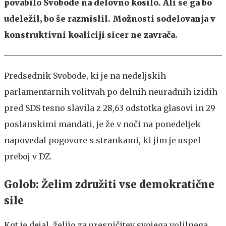
povabilo Svobode na delovno kosilo. Ali se ga bo
udeležil, bo še razmislil. Možnosti sodelovanja v
konstruktivni koaliciji sicer ne zavrača.
Predsednik Svobode, ki je na nedeljskih
parlamentarnih volitvah po delnih neuradnih izidih
pred SDS tesno slavila z 28,63 odstotka glasovi in 29
poslanskimi mandati, je že v noči na ponedeljek
napovedal pogovore s strankami, ki jim je uspel
preboj v DZ.
Golob: Želim združiti vse demokratične
sile
Kot je dejal, želijo za uresničitev svojega volilnega