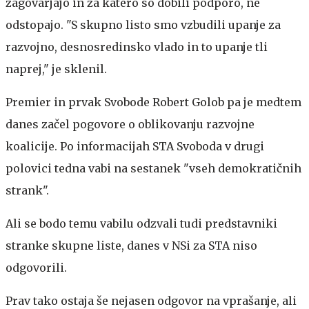
zagovarjajo in za katero so dobili podporo, ne
odstopajo. "S skupno listo smo vzbudili upanje za
razvojno, desnosredinsko vlado in to upanje tli
naprej," je sklenil.
Premier in prvak Svobode Robert Golob pa je medtem
danes začel pogovore o oblikovanju razvojne
koalicije. Po informacijah STA Svoboda v drugi
polovici tedna vabi na sestanek "vseh demokratičnih
strank".
Ali se bodo temu vabilu odzvali tudi predstavniki
stranke skupne liste, danes v NSi za STA niso
odgovorili.
Prav tako ostaja še nejasen odgovor na vprašanje, ali