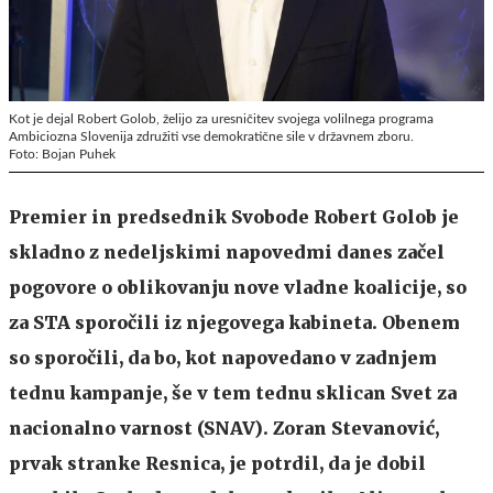
Kot je dejal Robert Golob, želijo za uresničitev svojega volilnega programa
Ambiciozna Slovenija združiti vse demokratične sile v državnem zboru.
Foto: Bojan Puhek
Premier in predsednik Svobode Robert Golob je
skladno z nedeljskimi napovedmi danes začel
pogovore o oblikovanju nove vladne koalicije, so
za STA sporočili iz njegovega kabineta. Obenem
so sporočili, da bo, kot napovedano v zadnjem
tednu kampanje, še v tem tednu sklican Svet za
nacionalno varnost (SNAV).
Zoran Stevanović,
prvak stranke Resnica, je potrdil, da je dobil