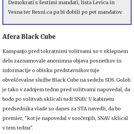
Demokrati s šestimi mandati, lista Levica in
Vesna ter Resni.ca pa bi dobili po pet mandatov.
Afera Black Cube
Kampanjo pred tokratnimi volitvami so v sklepnem
delu zaznamovale anonimna objava posnetkov in
informacije o obisku predstavnikov tuje
obveščevalne službe Black Cube na sedežu SDS. Golob
je tako v zadnjem tednu pred volitvami napovedal, da
bodo po volitvah sklicali tudi SNAV. V kabinetu
predsednika vlade so danes za STA navedli, da bo
premier, "kot je napovedal v soočenjih, SNAV sklical
v tem tednu".