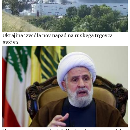
Ukrajina izvedla nov napad na ruskega trgovca
#vŽivo