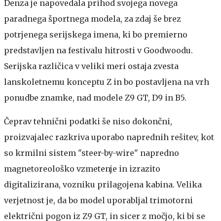
Denza je napovedala prihod svojega novega
paradnega športnega modela, za zdaj še brez
potrjenega serijskega imena, ki bo premierno
predstavljen na festivalu hitrosti v Goodwoodu.
Serijska različica v veliki meri ostaja zvesta
lanskoletnemu konceptu Z in bo postavljena na vrh
ponudbe znamke, nad modele Z9 GT, D9 in B5.
Čeprav tehnični podatki še niso dokončni,
proizvajalec razkriva uporabo naprednih rešitev, kot
so krmilni sistem "steer-by-wire" napredno
magnetoreološko vzmetenje in izrazito
digitalizirana, vozniku prilagojena kabina. Velika
verjetnost je, da bo model uporabljal trimotorni
električni pogon iz Z9 GT, in sicer z močjo, ki bi se