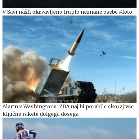
V Savi našli okrvavljeno truplo neznane osebe #foto
Alarm v Washingtonu: ZDA naj bi porabile skoraj vse
ključne rakete dolgega dosega