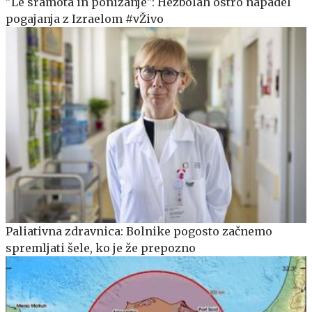
"Le sramota in ponižanje": Hezbolah ostro napadel
pogajanja z Izraelom #vŽivo
Paliativna zdravnica: Bolnike pogosto začnemo
spremljati šele, ko je že prepozno