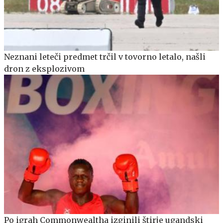
Neznani leteči predmet trčil v tovorno letalo, našli
dron z eksplozivom
Po igrah Commonwealtha izginili štirje ugandski