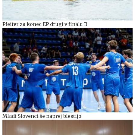
Pfeifer za konec EP drugi v finalu B
Mladi Slovenci še naprej blestijo