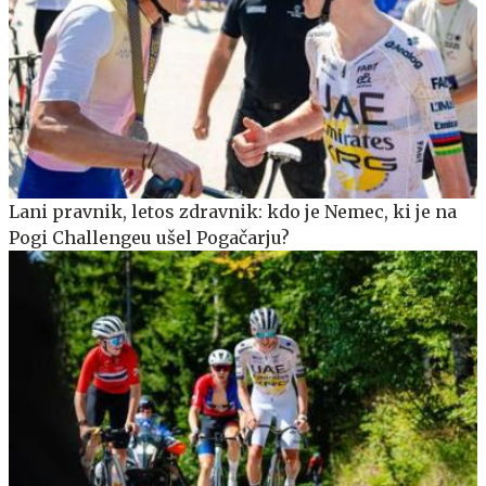
Lani pravnik, letos zdravnik: kdo je Nemec, ki je na
Pogi Challengeu ušel Pogačarju?