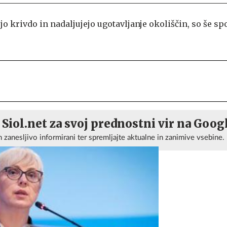
tujo krivdo in nadaljujejo ugotavljanje okoliščin, so še sp
 Siol.net za svoj prednostni vir na Goog
n zanesljivo informirani ter spremljajte aktualne in zanimive vsebine.