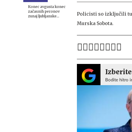
Poškodovan je tudi
policist.
Konec avgusta konec
začasnih peronov
Policisti so izključili 
zunaj ljubljanske
železniške postaje
Murska Sobota.
Izberite
Bodite hitro i