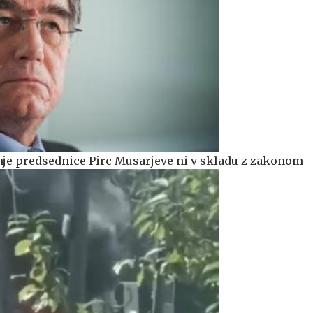
nje predsednice Pirc Musarjeve ni v skladu z zakonom