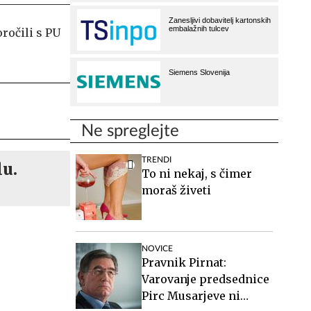
oročili s PU
Ne spreglejte
TRENDI
lu.
To ni nekaj, s čimer
moraš živeti
NOVICE
Pravnik Pirnat:
Varovanje predsednice
Pirc Musarjeve ni