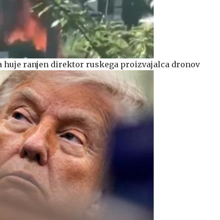
a huje ranjen direktor ruskega proizvajalca dronov