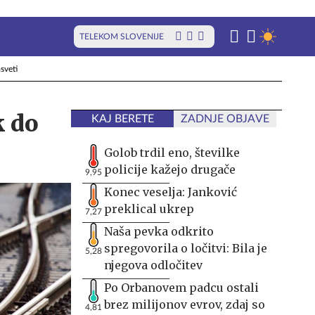
TELEKOM SLOVENIJE
sveti
k do
KAJ BERETE
ZADNJE OBJAVE
Golob trdil eno, številke
policije kažejo drugače
9,95
Konec veselja: Janković
preklical ukrep
7,27
Naša pevka odkrito
spregovorila o ločitvi: Bila je
5,28
njegova odločitev
Po Orbanovem padcu ostali
brez milijonov evrov, zdaj so
4,81