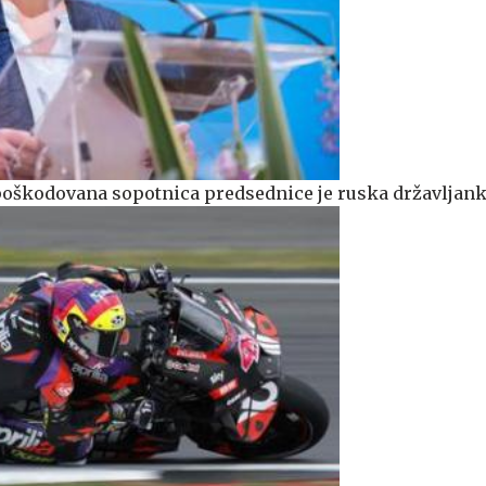
e poškodovana sopotnica predsednice je ruska državljan