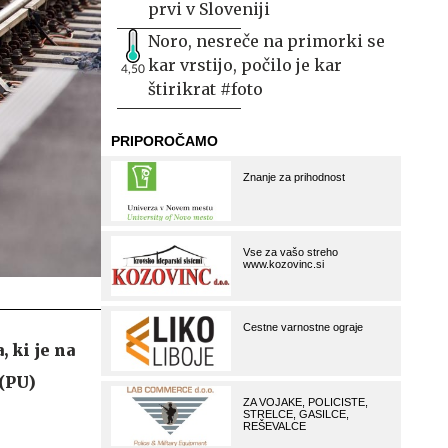
prvi v Sloveniji
Noro, nesreče na primorki se
kar vrstijo, počilo je kar
4,50
štirikrat #foto
 ki je na
 (PU)