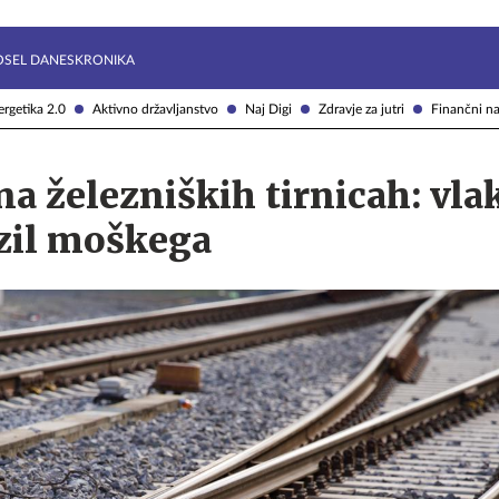
Želite prejemati e-novice?
Uživajmo pametno
OSEL DANES
KRONIKA
rgetika 2.0
Aktivno državljanstvo
Naj Digi
Zdravje za jutri
Finančni na
a železniških tirnicah: vla
zil moškega