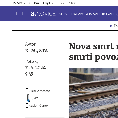
Info in obvestila
Tehnik
TV SPORED
Bizi
Najdi.si
Itis.si
1188
SLOVENIJA
EVROPA IN SVET
DIGISVET
P
Ene
Nova smrt n
Avtorji:
K. M.,
STA
smrti povo
Petek,
31. 5. 2024,
9.45
2 leti, 2 meseca
0,42
Natisni članek