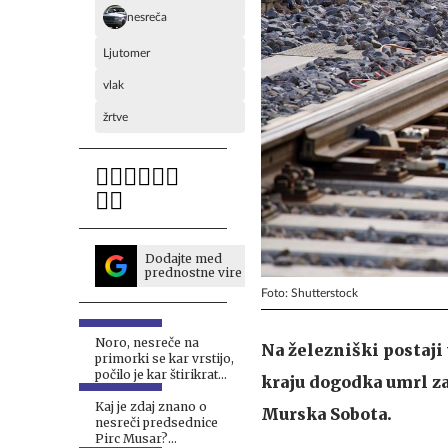
nesreča
Ljutomer
vlak
žrtve
Dodajte med
prednostne vire
Foto: Shutterstock
Noro, nesreče na
Na železniški postaji 
primorki se kar vrstijo,
počilo je kar štirikrat
kraju dogodka umrl za
#foto
Kaj je zdaj znano o
Murska Sobota.
nesreči predsednice
Pirc Musar?