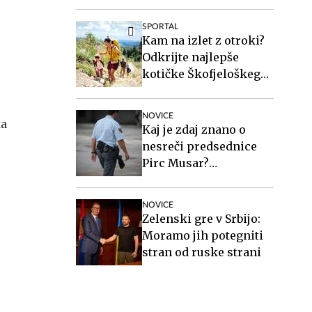
zakonito
SPORTAL
Kam na izlet z otroki?
Odkrijte najlepše
kotičke Škofjeloškega
hribovja.
NOVICE
ka
Kaj je zdaj znano o
nesreči predsednice
Pirc Musar?
Poškodovan je tudi
policist.
NOVICE
Zelenski gre v Srbijo:
Moramo jih potegniti
stran od ruske strani