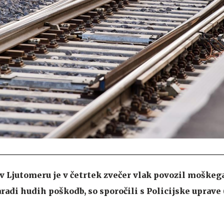
v Ljutomeru je v četrtek zvečer vlak povozil moškega,
radi hudih poškodb, so sporočili s Policijske uprave