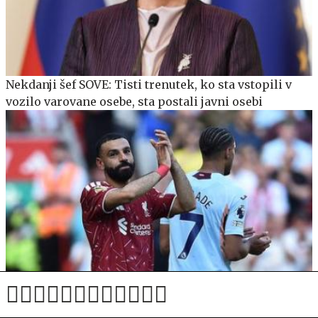
Nekdanji šef SOVE: Tisti trenutek, ko sta vstopili v
vozilo varovane osebe, sta postali javni osebi
Mohamed Salah je izbral Trabzonspor