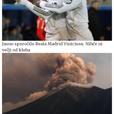
Jasno sporočilo Reala Madrid Viniciusu: Nihče ni
večji od kluba