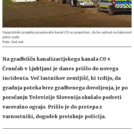
Nasprotniki projekta povezovalni kanal C0 so prepričani, da bo vplival na kakovost
pitne vode.
Foto: Siol.net
Na gradbišču kanalizacijskega kanala C0 v
Črnučah v Ljubljani je danes prišlo do novega
incidenta. Več lastnikov zemljišč, ki trdijo, da
gradnja poteka brez gradbenega dovoljenja, je po
poročanju Televizije Slovenija skušalo podreti
varovalno ograjo. Prišlo je do pretepa z
varnostniki, dogodek preiskuje policija.