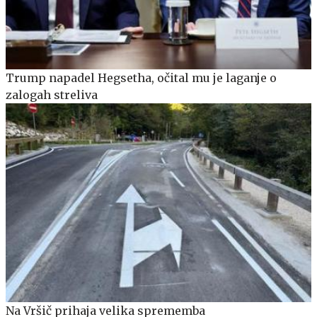
Trump napadel Hegsetha, očital mu je laganje o
zalogah streliva
Na Vršič prihaja velika sprememba