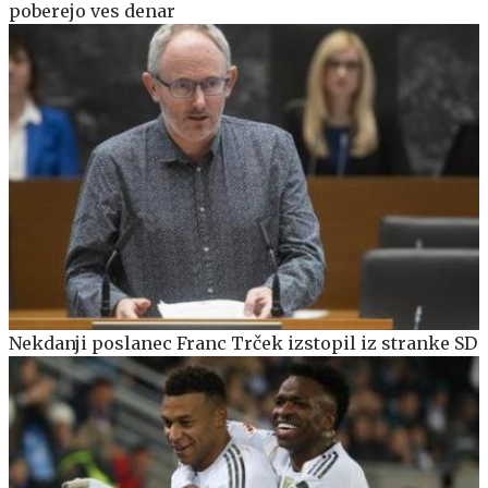
poberejo ves denar
Nekdanji poslanec Franc Trček izstopil iz stranke SD