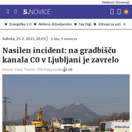
Telekom Slovenije
Energetika 2.0
Aktivno državljanstvo
Naj Digi
Zdravje za jutri
Fi
Sobota, 25. 2. 2023, 20.05
3 leta, 5 mesecev
Nasilen incident: na gradbišču
kanala C0 v Ljubljani je zavrelo
Avtorji:
Matic Tomšič,
STA/Katja Kodba
4,08