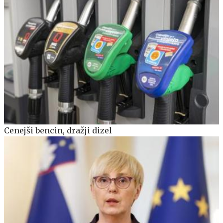
Cenejši bencin, dražji dizel