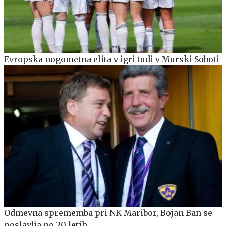
Evropska nogometna elita v igri tudi v Murski Soboti
Odmevna sprememba pri NK Maribor, Bojan Ban se
poslavlja po 20 letih