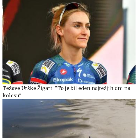
Težave Urške Žigart: "To je bil eden najtežjih dni na
kolesu"