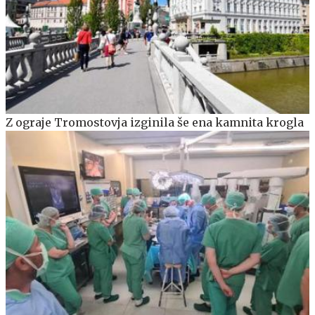
Z ograje Tromostovja izginila še ena kamnita krogla