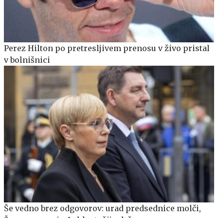
Perez Hilton po pretresljivem prenosu v živo pristal
v bolnišnici
Še vedno brez odgovorov: urad predsednice molči,