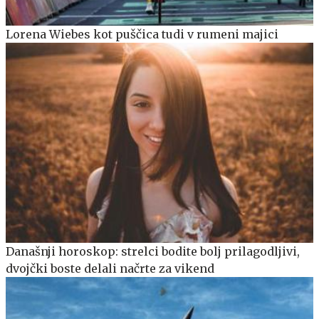
Lorena Wiebes kot puščica tudi v rumeni majici
Današnji horoskop: strelci bodite bolj prilagodljivi,
dvojčki boste delali načrte za vikend