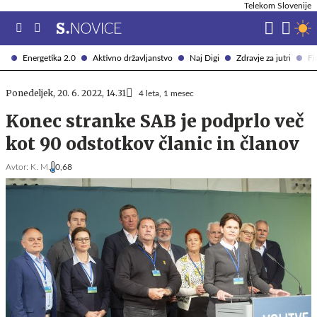
Telekom Slovenije
Energetika 2.0
Aktivno državljanstvo
Naj Digi
Zdravje za jutri
Fi
Ponedeljek, 20. 6. 2022, 14.31
4 leta, 1 mesec
Konec stranke SAB je podprlo več
kot 90 odstotkov članic in članov
Avtor:
K. M.
0,68