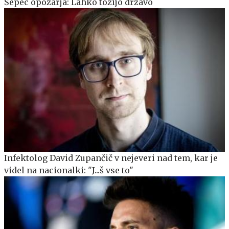
Šepec opozarja: Lahko tožijo državo
Infektolog David Zupančič v nejeveri nad tem, kar je
videl na nacionalki: "J...š vse to"