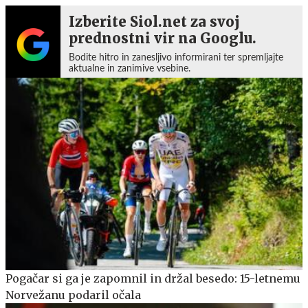
Izberite Siol.net za svoj
prednostni vir na Googlu.
Bodite hitro in zanesljivo informirani ter spremljajte
aktualne in zanimive vsebine.
Pogačar si ga je zapomnil in držal besedo: 15-letnemu
Norvežanu podaril očala