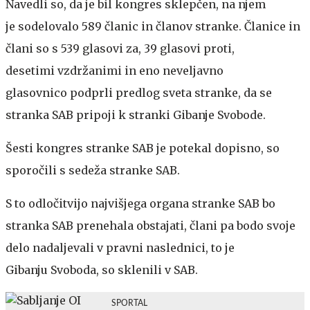
Navedli so, da je bil kongres sklepčen, na njem
je sodelovalo 589 članic in članov stranke. Članice in
člani so s 539 glasovi za, 39 glasovi proti,
desetimi vzdržanimi in eno neveljavno
glasovnico podprli predlog sveta stranke, da se
stranka SAB pripoji k stranki Gibanje Svobode.
Šesti kongres stranke SAB je potekal dopisno, so
sporočili s sedeža stranke SAB.
S to odločitvijo najvišjega organa stranke SAB bo
stranka SAB prenehala obstajati, člani pa bodo svoje
delo nadaljevali v pravni naslednici, to je
Gibanju Svoboda, so sklenili v SAB.
SPORTAL