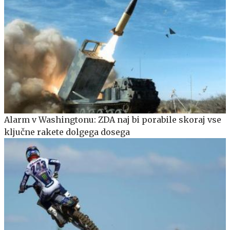
Alarm v Washingtonu: ZDA naj bi porabile skoraj vse
ključne rakete dolgega dosega