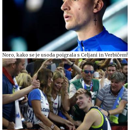
Noro, kako se je usoda poigrala s Celjani in Verbičem!