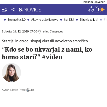
Telekom Slovenije
Energetika 2.0
Aktivno državljanstvo
Naj Digi
Zdravje za jutri
Fi
Sobota, 14. 12. 2019, 17.00
6 let, 7 mesecev
Starejši in otroci skupaj okrasili novoletno smrečico
"Kdo se bo ukvarjal z nami, ko
bomo stari?" #video
Avtor:
Metka Prezelj
2,86