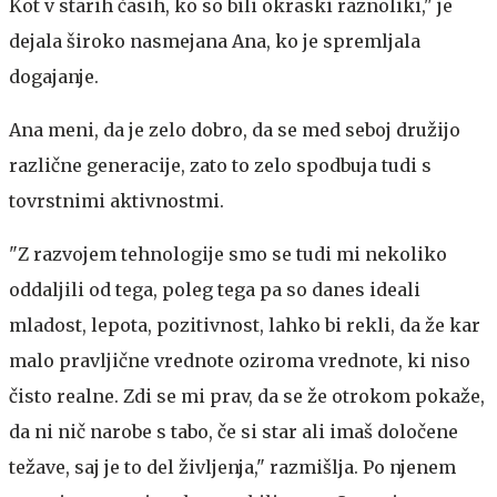
Kot v starih časih, ko so bili okraski raznoliki," je
dejala široko nasmejana Ana, ko je spremljala
dogajanje.
Ana meni, da je zelo dobro, da se med seboj družijo
različne generacije, zato to zelo spodbuja tudi s
tovrstnimi aktivnostmi.
"Z razvojem tehnologije smo se tudi mi nekoliko
oddaljili od tega, poleg tega pa so danes ideali
mladost, lepota, pozitivnost, lahko bi rekli, da že kar
malo pravljične vrednote oziroma vrednote, ki niso
čisto realne. Zdi se mi prav, da se že otrokom pokaže,
da ni nič narobe s tabo, če si star ali imaš določene
težave, saj je to del življenja," razmišlja. Po njenem