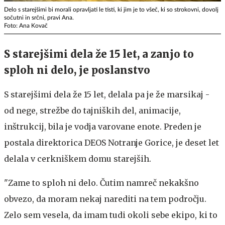
Delo s starejšimi bi morali opravljati le tisti, ki jim je to všeč, ki so strokovni, dovolj
sočutni in srčni, pravi Ana.
Foto: Ana Kovač
S starejšimi dela že 15 let, a zanjo to
sploh ni delo, je poslanstvo
S starejšimi dela že 15 let, delala pa je že marsikaj -
od nege, strežbe do tajniških del, animacije,
inštrukcij, bila je vodja varovane enote. Preden je
postala direktorica DEOS Notranje Gorice, je deset let
delala v cerkniškem domu starejših.
"Zame to sploh ni delo. Čutim namreč nekakšno
obvezo, da moram nekaj narediti na tem področju.
Zelo sem vesela, da imam tudi okoli sebe ekipo, ki to