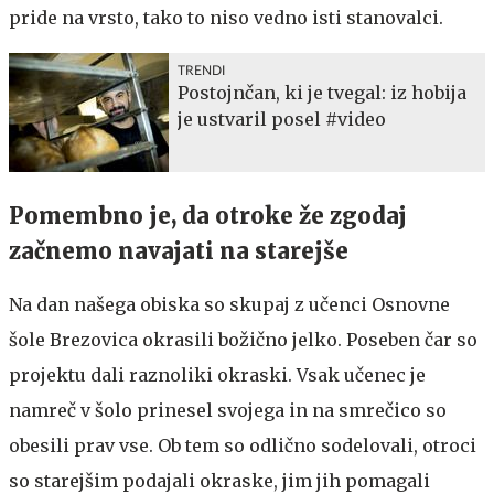
pride na vrsto, tako to niso vedno isti stanovalci.
TRENDI
Postojnčan, ki je tvegal: iz hobija
je ustvaril posel #video
Pomembno je, da otroke že zgodaj
začnemo navajati na starejše
Na dan našega obiska so skupaj z učenci Osnovne
šole Brezovica okrasili božično jelko. Poseben čar so
projektu dali raznoliki okraski. Vsak učenec je
namreč v šolo prinesel svojega in na smrečico so
obesili prav vse. Ob tem so odlično sodelovali, otroci
so starejšim podajali okraske, jim jih pomagali