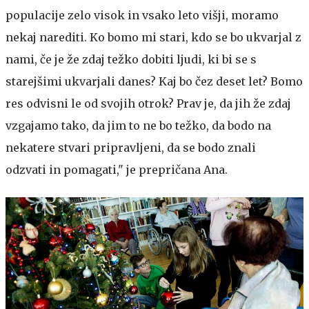
populacije zelo visok in vsako leto višji, moramo
nekaj narediti. Ko bomo mi stari, kdo se bo ukvarjal z
nami, če je že zdaj težko dobiti ljudi, ki bi se s
starejšimi ukvarjali danes? Kaj bo čez deset let? Bomo
res odvisni le od svojih otrok? Prav je, da jih že zdaj
vzgajamo tako, da jim to ne bo težko, da bodo na
nekatere stvari pripravljeni, da se bodo znali
odzvati in pomagati," je prepričana Ana.