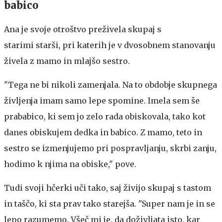
babico
Ana je svoje otroštvo preživela skupaj s
starimi starši, pri katerih je v dvosobnem stanovanju
živela z mamo in mlajšo sestro.
"Tega ne bi nikoli zamenjala. Na to obdobje skupnega
življenja imam samo lepe spomine. Imela sem še
prababico, ki sem jo zelo rada obiskovala, tako kot
danes obiskujem dedka in babico. Z mamo, teto in
sestro se izmenjujemo pri pospravljanju, skrbi zanju,
hodimo k njima na obiske," pove.
Tudi svoji hčerki uči tako, saj živijo skupaj s tastom
in taščo, ki sta prav tako starejša. "Super nam je in se
lepo razumemo. Všeč mi je, da doživljata isto, kar