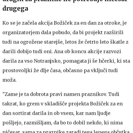
drugega
Ko se je začela akcija Božiček za en dan za otroke, je
organizatorjem dala pobudo, da bi projekt razširili
tudi na ogrožene starejše, letos že četrto leto škatle z
darili dobijo tudi oni. Ana ob koncu akcije razvozi
darila za vso Notranjsko, pomagata ji še hčerki, ki sta
prostovoljki že dlje časa, občasno pa vključi tudi
moža.
"Zame je ta dobrota pravi namen praznikov. Tudi
takrat, ko grem v skladišče projekta Božiček za en
dan sortirat darila in ob vsem, kar nam ljudje
pošljejo, razmišljam, da bo to dobil nekdo, ki nima
ničesar, sama za praznike zaradi tega lepega občutka