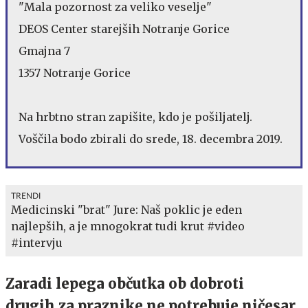
"Mala pozornost za veliko veselje"
DEOS Center starejših Notranje Gorice
Gmajna 7
1357 Notranje Gorice
Na hrbtno stran zapišite, kdo je pošiljatelj.
Voščila bodo zbirali do srede, 18. decembra 2019.
TRENDI
Medicinski "brat" Jure: Naš poklic je eden
najlepših, a je mnogokrat tudi krut #video
#intervju
Zaradi lepega občutka ob dobroti
drugih za praznike ne potrebuje ničesar