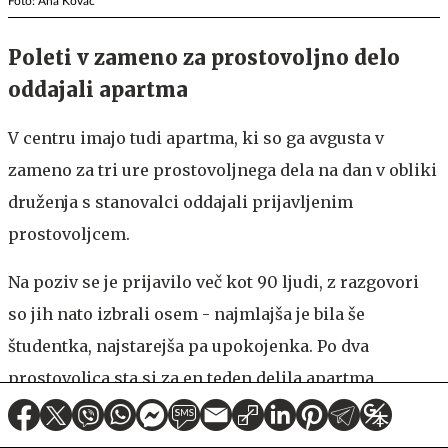
Foto: Ana Kovač
Poleti v zameno za prostovoljno delo
oddajali apartma
V centru imajo tudi apartma, ki so ga avgusta v
zameno za tri ure prostovoljnega dela na dan v obliki
druženja s stanovalci oddajali prijavljenim
prostovoljcem.
Na poziv se je prijavilo več kot 90 ljudi, z razgovori
so jih nato izbrali osem - najmlajša je bila še
študentka, najstarejša pa upokojenka. Po dva
prostovoljca sta si za en teden delila apartma.
Projekt se je izkazal za zelo dobrega, nekateri od