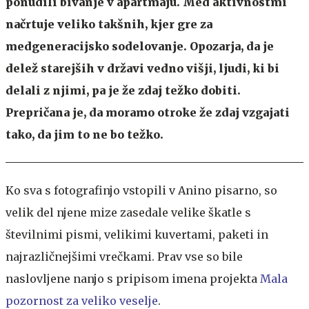
ponudili bivanje v apartmaju. Med aktivnostmi
načrtuje veliko takšnih, kjer gre za
medgeneracijsko sodelovanje. Opozarja, da je
delež starejših v državi vedno višji, ljudi, ki bi
delali z njimi, pa je že zdaj težko dobiti.
Prepričana je, da moramo otroke že zdaj vzgajati
tako, da jim to ne bo težko.
Ko sva s fotografinjo vstopili v Anino pisarno, so
velik del njene mize zasedale velike škatle s
številnimi pismi, velikimi kuvertami, paketi in
najrazličnejšimi vrečkami. Prav vse so bile
naslovljene nanjo s pripisom imena projekta
Mala
pozornost za veliko veselje
.