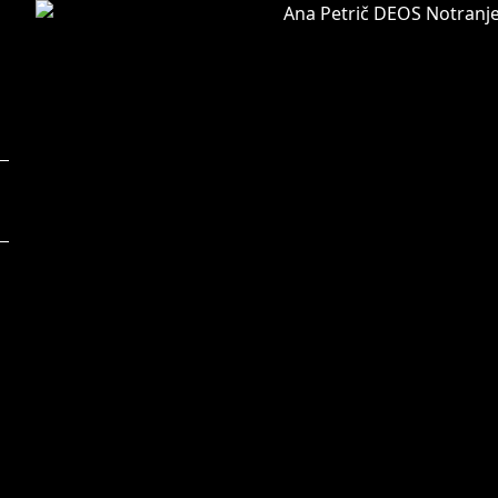
Foto:
F
Ana Kovač