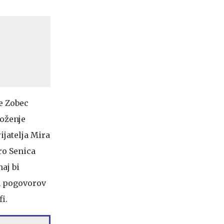
ke Zobec
moženje
jatelja Mira
ro Senica
naj bi
ih pogovorov
i.