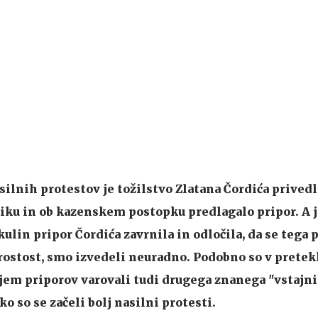
silnih protestov je tožilstvo Zlatana Čordića privedl
ku in ob kazenskem postopku predlagalo pripor. A j
ulin pripor Čordića zavrnila in odločila, da se tega 
prostost, smo izvedeli neuradno. Podobno so v pretek
jem priporov varovali tudi drugega znanega "vstajni
ko so se začeli bolj nasilni protesti.