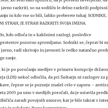
. Šele, ko sem sam opozoril, da je povsem neverjetno, da
o javno razkriti, so na sodišču le delno razkrili podpisni
ju in kdo vse so bili, lahko preberete tukaj: SODNIKE, 
 NI STRAH, JE STRAH RAZKRITI SVOJA IMENA.
vedo, kdo odloča in s kakšnimi razlogi, posledice
 protestov pozorno spremljamo. Sodniki se, čeprav bi m
 javno, radi skrivajo in javnosti le redko natančno preds
ge zanje.
, ki je po poročanju medijev v primeru korupcije držav
rja (LDS) nekoč odločila, da pri Šuštarju ni razlogov za p
kave, čeprav se je pozneje znašel celo v zaporu – aretira
ta 2005 pa smo v medijih poročali, da je ustavila pred
bičiča zaradi povojnih umorov, kar je bilo takrat v inte