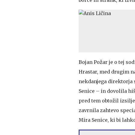
borce in strank, ki izv
Bojan Požar je o tej sod
Hrastar, med drugim na
nekdanjega direktorja 
Senice – in dovolila hi
pred tem obtožil izsilje
zavrnila zahtevo speci
Mira Senice, ki bi lahk