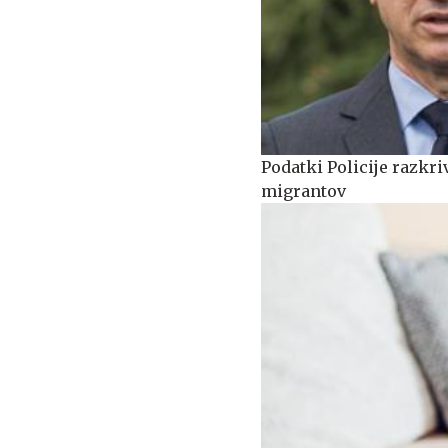
Podatki Policije razkri
migrantov