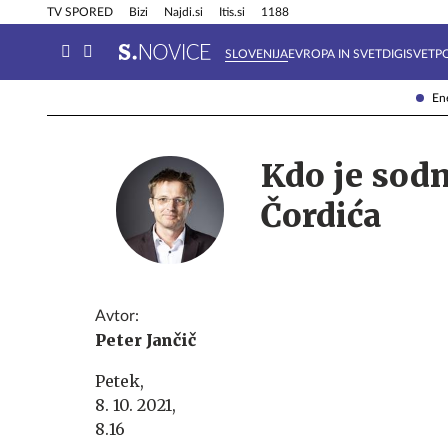
Info in obvestila
Tehnik
TV SPORED
Bizi
Najdi.si
Itis.si
1188
SLOVENIJA
EVROPA IN SVET
DIGISVET
P
Ene
Kdo je sodni
Čordića
Avtor:
Peter Jančič
Petek,
8. 10. 2021,
8.16