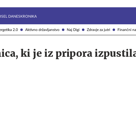
Želite prejemati e-novice?
Uživajmo pametno
OSEL DANES
KRONIKA
rgetika 2.0
Aktivno državljanstvo
Naj Digi
Zdravje za jutri
Finančni na
ca, ki je iz pripora izpustil