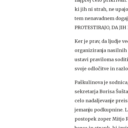
najprej celo prikrivali
ki jih ni strah, ne upaj
tem nenavadnem dogajan
PROTESTIRAJO, DA JIH
Ker je prav, da ljudje 
organiziranja nasilnih
ustavi praviloma soditi
svoje odločitve in razlo
Paškulinova je sodnica
sekretarja Borisa Šušta
celo nadaljevanje preis
jemanju podkupnine. Le
postopek zoper Mitjo Ri