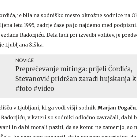
" Čordića, je bila na sodniško mesto okrožne sodnice na
oljena leta 1995, zadnje čase pa jo najdemo med podpisni
jezdanu Radonjiću. Dela tudi pri izvedbi volitev, je pred
e Ljubljana Šiška.
NOVICE
Preprečevanje mitinga: prijeli Čordića,
Stevanović pridržan zaradi hujskanja k
#foto #video
šču v Ljubljani, ki ga vodi višji sodnik
Marjan Pogačn
Radonjiću, v kateri so sodniki odločno zavračali, da bi b
vani in da bi morali paziti, da se komu ne zamerijo, so 