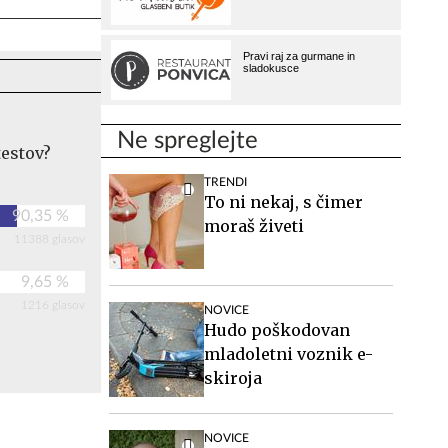
Ne spreglejte
testov?
TRENDI
To ni nekaj, s čimer
90,35 %
moraš živeti
11388 glasov
9,65 %
1216 glasov
NOVICE
Hudo poškodovan
mladoletni voznik e-
skiroja
NOVICE