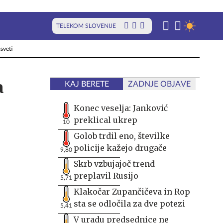
TELEKOM SLOVENIJE
sveti
a
KAJ BERETE
ZADNJE OBJAVE
Konec veselja: Janković
preklical ukrep
10
Golob trdil eno, številke
policije kažejo drugače
9,80
Skrb vzbujajoč trend
preplavil Rusijo
5,71
Klakočar Zupančičeva in Rop
sta se odločila za dve potezi
5,41
V uradu predsednice ne