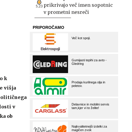
prikrivajo več imen sopotnic
5,23
v prometni nesreči
o k
e višja
političnega
losti v
ka ob