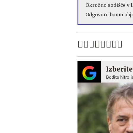
Okrožno sodišče v L
Odgovore bomo objav
Izberite
Bodite hitro i