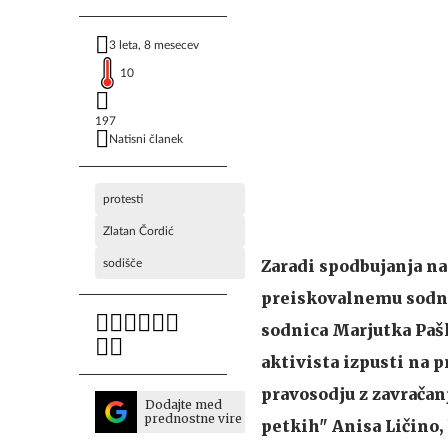
3 leta, 8 mesecev
10
197
Natisni članek
protesti
Zlatan Čordić
Zaradi spodbujanja na
sodišče
preiskovalnemu sodni
sodnica Marjutka Pašk
aktivista izpusti na 
pravosodju z zavračan
Dodajte med
prednostne vire
petkih" Anisa Ličino, 