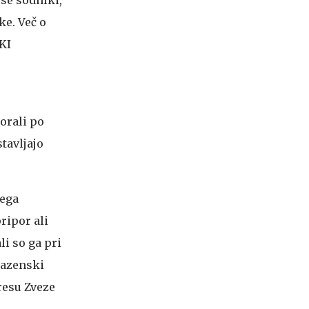
 se sodniki,
ke. Več o
KI
orali po
tavljajo
nega
ripor ali
li so ga pri
kazenski
resu Zveze