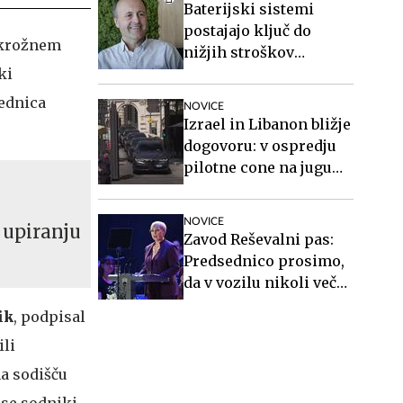
Baterijski sistemi
postajajo ključ do
 Okrožnem
nižjih stroškov
ki
elektrike v podjetjih
sednica
NOVICE
Izrael in Libanon bližje
dogovoru: v ospredju
pilotne cone na jugu
države #vŽivo
NOVICE
 upiranju
Zavod Reševalni pas:
Predsednico prosimo,
da v vozilu nikoli več
ne sedi nepripeta
ik
, podpisal
ili
na sodišču