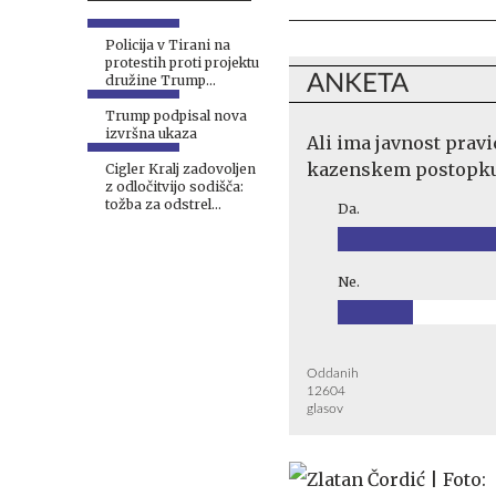
Policija v Tirani na
protestih proti projektu
ANKETA
družine Trump
uporabila vodni top
Trump podpisal nova
izvršna ukaza
Ali ima javnost pravi
kazenskem postopku p
Cigler Kralj zadovoljen
z odločitvijo sodišča:
tožba za odstrel
Da.
medvedov zavrnjena
Ne.
Oddanih
12604
glasov