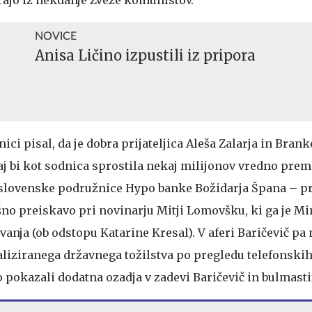
irajo iz nekdanje Zveze komunistov.
NOVICE
Anisa Ličino izpustili iz pripora
nici pisal, da je dobra prijateljica Aleša Zalarja in Bran
j bi kot sodnica sprostila nekaj milijonov vredno pre
slovenske podružnice Hypo banke Božidarja Špana – pri
šno preiskavo pri novinarju Mitji Lomovšku, ki ga je Mi
vanja (ob odstopu Katarine Kresal). V aferi Baričevič pa 
aliziranega državnega tožilstva po pregledu telefonsk
o pokazali dodatna ozadja v zadevi Baričevič in bulmastif