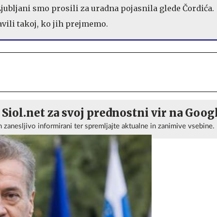
jubljani smo prosili za uradna pojasnila glede Čordića.
ili takoj, ko jih prejmemo.
 Siol.net za svoj prednostni vir na Goog
n zanesljivo informirani ter spremljajte aktualne in zanimive vsebine.