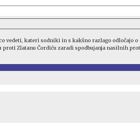
co vedeti, kateri sodniki in s kakšno razlago odločajo o
roti Zlatanu Čordiću zaradi spodbujanja nasilnih pro