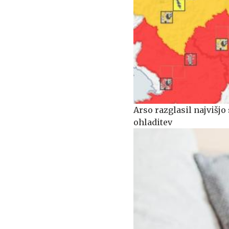
Arso razglasil najvišjo 
ohladitev