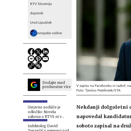
RTV Slovenija
dopisnik
Uroš Lipušček
evropske volitve
Dodajte med
V zapisu na Facebooku ni razkril, na 
prednostne vire
Foto: Tamino Petelinšek/STA
Nekdanji dolgoletni d
Ustavno sodišče je
odločilo: Novela
napovedal kandidaturo
zakona o RTVS ni v
neskladju z ustavo
soboto zapisal na druž
Infektolog David
Zupančič v nejeveri nad