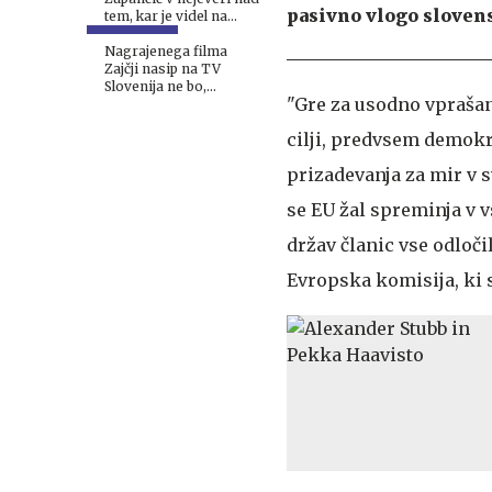
pasivno vlogo slovens
tem, kar je videl na
nacionalki: "J...š vse to"
Nagrajenega filma
Zajčji nasip na TV
Slovenija ne bo,
"Gre za usodno vprašanj
pojasnili so tudi, kaj je
razlog
cilji, predvsem demokra
prizadevanja za mir v s
se EU žal spreminja v v
držav članic vse odloči
Evropska komisija, ki s