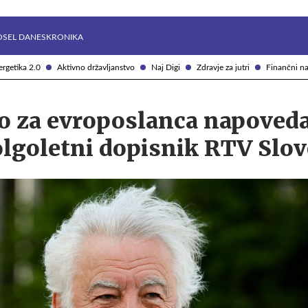
Želite prejemati e-novice?
Uživajmo pametno
OSEL DANES
KRONIKA
rgetika 2.0
Aktivno državljanstvo
Naj Digi
Zdravje za jutri
Finančni na
o za evroposlanca napoveda
lgoletni dopisnik RTV Slov