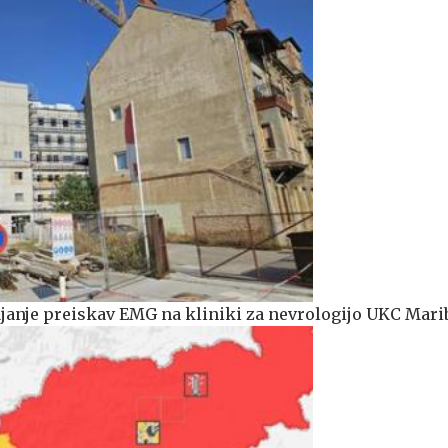
anje preiskav EMG na kliniki za nevrologijo UKC Mari