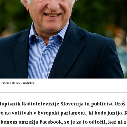
kateri listi bo kandidiral.
opisnik Radiotelevizije Slovenija in publicist Uroš 
 na volitvah v Evropski parlament, ki bodo junija. K
benem omrežju Facebook, se je za to odločil, ker ni 