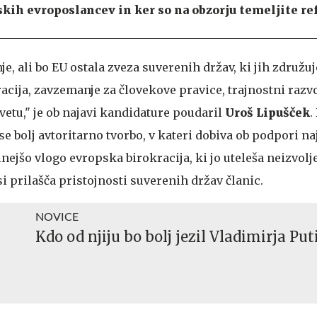
kih evroposlancev in ker so na obzorju temeljite re
e, ali bo EU ostala zveza suverenih držav, ki jih združu
cija, zavzemanje za človekove pravice, trajnostni razvo
vetu," je ob najavi kandidature poudaril
Uroš Lipušček
.
se bolj avtoritarno tvorbo, v kateri dobiva ob podpori n
lnejšo vlogo evropska birokracija, ki jo uteleša neizvolj
i prilašča pristojnosti suverenih držav članic.
NOVICE
Kdo od njiju bo bolj jezil Vladimirja Put