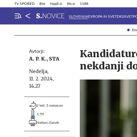
Info in obvestila
Tehnik
TV SPORED
Bizi
Najdi.si
Itis.si
1188
SLOVENIJA
EVROPA IN SVET
DIGISVET
P
Ene
Kandidatur
Avtorji:
A. P. K.,
STA
nekdanji do
Nedelja,
11. 2. 2024,
14.27
2 leti, 5 mesecev
1,59
Natisni članek