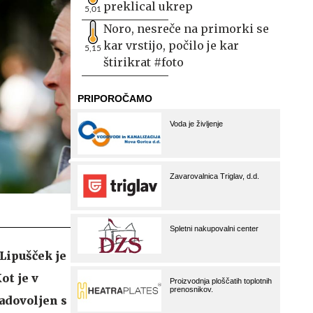
preklical ukrep
5,01
Noro, nesreče na primorki se
kar vrstijo, počilo je kar
5,15
štirikrat #foto
Lipušček je
ot je v
zadovoljen s