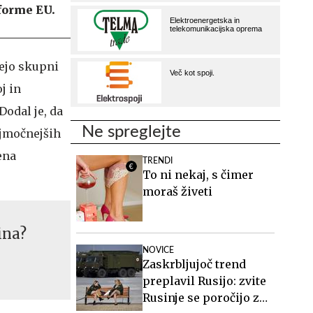
forme EU.
jejo skupni
j in
 Dodal je, da
Ne spreglejte
ajmočnejših
ena
TRENDI
To ni nekaj, s čimer
moraš živeti
ina?
NOVICE
Zaskrbljujoč trend
preplavil Rusijo: zvite
Rusinje se poročijo z