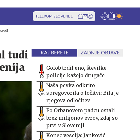
TELEKOM SLOVENIJE
sveti
l tudi
KAJ BERETE
ZADNJE OBJAVE
enija
Golob trdil eno, številke
policije kažejo drugače
10
Naša pevka odkrito
spregovorila o ločitvi: Bila je
5,82
njegova odločitev
Po Orbanovem padcu ostali
brez milijonov evrov, zdaj so
5,42
prvi v Sloveniji
Konec veselja: Janković