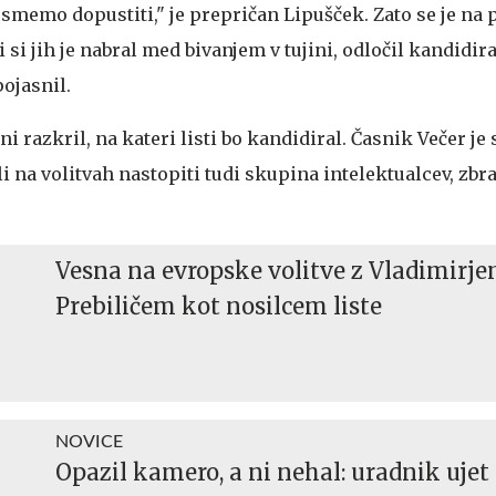
smemo dopustiti," je prepričan Lipušček. Zato se je na 
 si jih je nabral med bivanjem v tujini, odločil kandidira
pojasnil.
i razkril, na kateri listi bo kandidiral. Časnik Večer je 
i na volitvah nastopiti tudi skupina intelektualcev, zbr
Vesna na evropske volitve z Vladimirj
Prebiličem kot nosilcem liste
NOVICE
Opazil kamero, a ni nehal: uradnik ujet 