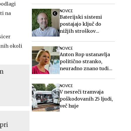
ranjenimi vojaki in
podlagi
sorodnikom po smrti
NOVICE
ti na
poberejo ves denar
Baterijski sistemi
postajajo ključ do
nižjih stroškov
sicer
elektrike v podjetjih
anih okoli
NOVICE
Anton Rop ustanavlja
politično stranko,
neuradno znano tudi
em
ime generalnega
sekretarja
NOVICE
V nesreči tramvaja
poškodovanih 25 ljudi,
več huje
pri