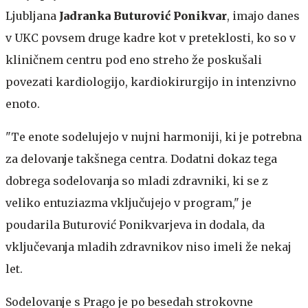
Ljubljana
Jadranka Buturović Ponikvar
, imajo danes
v UKC povsem druge kadre kot v preteklosti, ko so v
kliničnem centru pod eno streho že poskušali
povezati kardiologijo, kardiokirurgijo in intenzivno
enoto.
"Te enote sodelujejo v nujni harmoniji, ki je potrebna
za delovanje takšnega centra. Dodatni dokaz tega
dobrega sodelovanja so mladi zdravniki, ki se z
veliko entuziazma vključujejo v program," je
poudarila Buturović Ponikvarjeva in dodala, da
vključevanja mladih zdravnikov niso imeli že nekaj
let.
Sodelovanje s Prago je po besedah strokovne