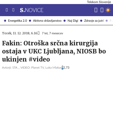
Telekom Slovenije
Energetika 2.0
Aktivno državljanstvo
Naj Digi
Zdravje za jutri
Fi
Torek, 11. 12. 2018, 6.16
7 let, 7 mesecev
Fakin: Otroška srčna kirurgija
ostaja v UKC Ljubljana, NIOSB bo
ukinjen #video
Avtorji:
STA ,,
VIDEO: Planet TV,
Luka Mlakar
2,73