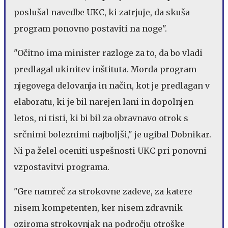
poslušal navedbe UKC, ki zatrjuje, da skuša
program ponovno postaviti na noge".
"Očitno ima minister razloge za to, da bo vladi
predlagal ukinitev inštituta. Morda program
njegovega delovanja in način, kot je predlagan v
elaboratu, ki je bil narejen lani in dopolnjen
letos, ni tisti, ki bi bil za obravnavo otrok s
srčnimi boleznimi najboljši," je ugibal Dobnikar.
Ni pa želel oceniti uspešnosti UKC pri ponovni
vzpostavitvi programa.
"Gre namreč za strokovne zadeve, za katere
nisem kompetenten, ker nisem zdravnik
oziroma strokovnjak na področju otroške