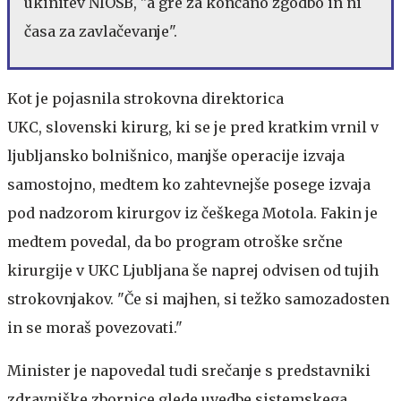
ukinitev NIOSB, "a gre za končano zgodbo in ni
časa za zavlačevanje".
Kot je pojasnila strokovna direktorica
UKC, slovenski kirurg, ki se je pred kratkim vrnil v
ljubljansko bolnišnico, manjše operacije izvaja
samostojno, medtem ko zahtevnejše posege izvaja
pod nadzorom kirurgov iz češkega Motola. Fakin je
medtem povedal, da bo program otroške srčne
kirurgije v UKC Ljubljana še naprej odvisen od tujih
strokovnjakov. "Če si majhen, si težko samozadosten
in se moraš povezovati."
Minister je napovedal tudi srečanje s predstavniki
zdravniške zbornice glede uvedbe sistemskega