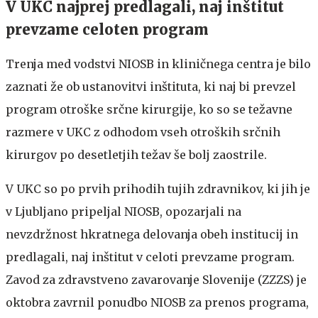
V UKC najprej predlagali, naj inštitut
prevzame celoten program
Trenja med vodstvi NIOSB in kliničnega centra je bilo
zaznati že ob ustanovitvi inštituta, ki naj bi prevzel
program otroške srčne kirurgije, ko so se težavne
razmere v UKC z odhodom vseh otroških srčnih
kirurgov po desetletjih težav še bolj zaostrile.
V UKC so po prvih prihodih tujih zdravnikov, ki jih je
v Ljubljano pripeljal NIOSB, opozarjali na
nevzdržnost hkratnega delovanja obeh institucij in
predlagali, naj inštitut v celoti prevzame program.
Zavod za zdravstveno zavarovanje Slovenije (ZZZS) je
oktobra zavrnil ponudbo NIOSB za prenos programa,