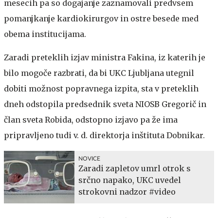
mesecih pa so dogajanje zaznamovali predvsem
pomanjkanje kardiokirurgov in ostre besede med
obema institucijama.
Zaradi preteklih izjav ministra Fakina, iz katerih je
bilo mogoče razbrati, da bi UKC Ljubljana utegnil
dobiti možnost popravnega izpita, sta v preteklih
dneh odstopila predsednik sveta NIOSB Gregorič in
član sveta Robida, odstopno izjavo pa že ima
pripravljeno tudi v. d. direktorja inštituta Dobnikar.
NOVICE
Zaradi zapletov umrl otrok s
srčno napako, UKC uvedel
strokovni nadzor #video