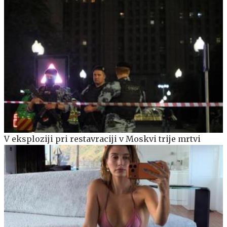
V eksploziji pri restavraciji v Moskvi trije mrtvi