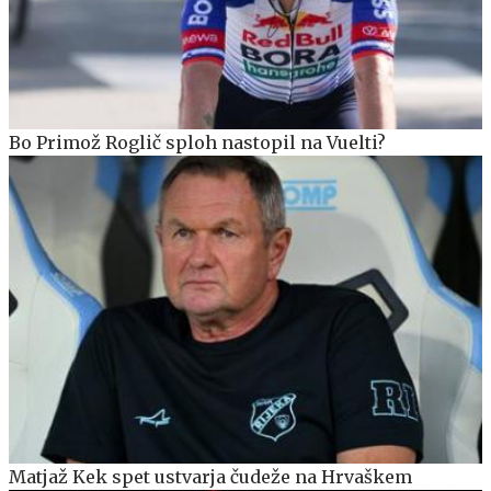
Bo Primož Roglič sploh nastopil na Vuelti?
Matjaž Kek spet ustvarja čudeže na Hrvaškem