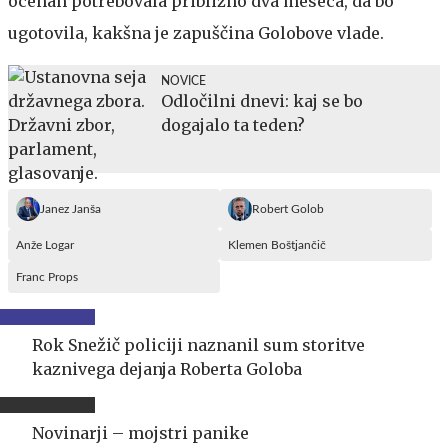
ocenah potrebovala približno dva meseca, da bo
ugotovila, kakšna je zapuščina Golobove vlade.
NOVICE
Odločilni dnevi: kaj se bo
dogajalo ta teden?
Janez Janša
Robert Golob
Anže Logar
Klemen Boštjančič
Franc Props
Rok Snežič policiji naznanil sum storitve
kaznivega dejanja Roberta Goloba
Novinarji – mojstri panike