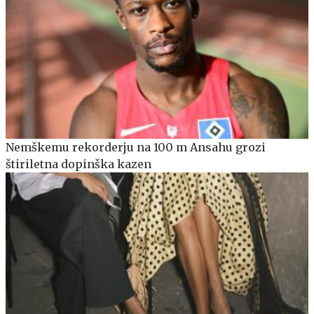
Nemškemu rekorderju na 100 m Ansahu grozi
štiriletna dopinška kazen