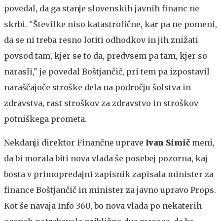
povedal, da ga stanje slovenskih javnih financ ne
skrbi.
"Številke niso katastrofične, kar pa ne pomeni,
da se ni treba resno lotiti odhodkov in jih znižati
povsod tam, kjer se to da, predvsem pa tam, kjer so
narasli," je povedal Boštjančič, pri tem pa izpostavil
naraščajoče stroške dela na področju šolstva in
zdravstva, rast stroškov za zdravstvo in stroškov
potniškega prometa.
Nekdanji direktor Finančne uprave
Ivan Simič
meni,
da bi morala biti nova vlada še posebej pozorna, kaj
bosta v primopredajni zapisnik zapisala minister za
finance Boštjančič in minister za javno upravo Props.
Kot še navaja Info 360, bo nova vlada po nekaterih