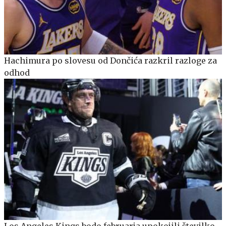
Hachimura po slovesu od Dončića razkril razloge za
odhod