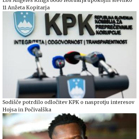
Los Angeles Kings bodo februarja upokojili številko
11 Anžeta Kopitarja
Sodišče potrdilo odločitev KPK o nasprotju interesov
Hojsa in Počivalška