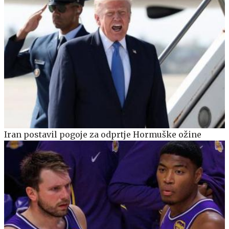
Iran postavil pogoje za odprtje Hormuške ožine