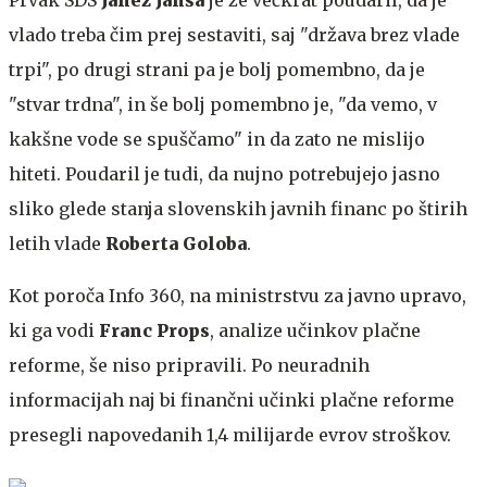
vlado treba čim prej sestaviti, saj "država brez vlade
trpi", po drugi strani pa je bolj pomembno, da je
"stvar trdna", in še bolj pomembno je, "da vemo, v
kakšne vode se spuščamo" in da zato ne mislijo
hiteti. Poudaril je tudi, da nujno potrebujejo jasno
sliko glede stanja slovenskih javnih financ po štirih
letih vlade
Roberta Goloba
.
Kot poroča Info 360, na ministrstvu za javno upravo,
ki ga vodi
Franc Props
, analize učinkov plačne
reforme, še niso pripravili. Po neuradnih
informacijah naj bi finančni učinki plačne reforme
presegli napovedanih 1,4 milijarde evrov stroškov.