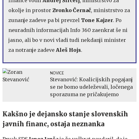
finance vodil
Andrej Šircelj
, ministrstvo za
okolje in prostor
Zvonko Černač
, ministrstvo za
zunanje zadeve pa bi prevzel
Tone Kajzer
. Po
neuradnih informacijah Info 360 zaenkrat še ni
jasno, ali bo v novi vladi tudi nekdanji minister
za notranje zadeve
Aleš Hojs
.
NOVICE
Stevanović: Koalicijskih pogajanj
se ne bomo udeleževali, ločenega
sporazuma ne pričakujemo
Kakšno je dejansko stanje slovenskih
javnih financ, ostaja neznanka
Prvak SDS
Janez Janša
je že večkrat poudaril, da je