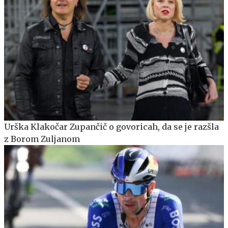
Urška Klakočar Zupančič o govoricah, da se je razšla
z Borom Zuljanom