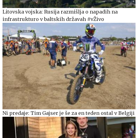
Litovska vojska: Rusija razmišlja o napadih na
infrastrukturo v baltskih državah #vŽivo
Ni predaje: Tim Gajser je še za en teden ostal v Belgiji