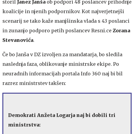
storil
Janez Janša
ob podpori 48 poslancev prihodnje
koalicije in njenih podpornikov.
Kot najverjetnejši
scenarij se tako kaže manjšinska vlada s 43 poslanci
in zunanjo podporo petih poslancev Resni.ce
Zorana
Stevanovića
.
Če bo Janša v DZ izvoljen za mandatarja, bo sledila
naslednja faza, oblikovanje ministrske ekipe. Po
neuradnih informacijah portala Info 360 naj bi bil
razrez ministrstev takšen:
Demokrati Anžeta Logarja naj bi dobili tri
ministrstva: