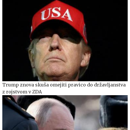
Trump znova skuša omejiti pravico do državljanstva
z rojstvom v ZDA