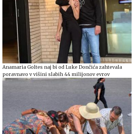
Anamaria Goltes naj bi od Luke Dončića zahtevala
poravnavo v višini slabih 44 milijonov evrov