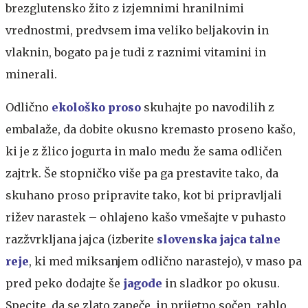
brezglutensko žito z izjemnimi hranilnimi
vrednostmi, predvsem ima veliko beljakovin in
vlaknin, bogato pa je tudi z raznimi vitamini in
minerali.
Odlično
ekološko proso
skuhajte po navodilih z
embalaže, da dobite okusno kremasto proseno kašo,
ki je z žlico jogurta in malo medu že sama odličen
zajtrk. Še stopničko više pa ga prestavite tako, da
skuhano proso pripravite tako, kot bi pripravljali
rižev narastek – ohlajeno kašo vmešajte v puhasto
razžvrkljana jajca (izberite
slovenska jajca talne
reje
, ki med miksanjem odlično narastejo), v maso pa
pred peko dodajte še
jagode
in sladkor po okusu.
Specite, da se zlato zapeče, in prijetno sočen, rahlo