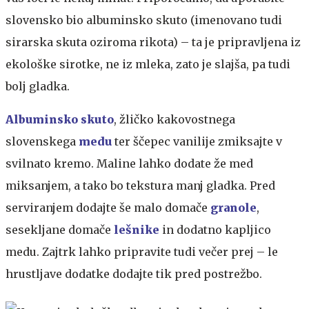
slovensko bio albuminsko skuto (imenovano tudi
sirarska skuta oziroma rikota) – ta je pripravljena iz
ekološke sirotke, ne iz mleka, zato je slajša, pa tudi
bolj gladka.
Albuminsko skuto
, žličko kakovostnega
slovenskega
medu
ter ščepec vanilije zmiksajte v
svilnato kremo. Maline lahko dodate že med
miksanjem, a tako bo tekstura manj gladka. Pred
serviranjem dodajte še malo domače
granole
,
sesekljane domače
lešnike
in dodatno kapljico
medu. Zajtrk lahko pripravite tudi večer prej – le
hrustljave dodatke dodajte tik pred postrežbo.