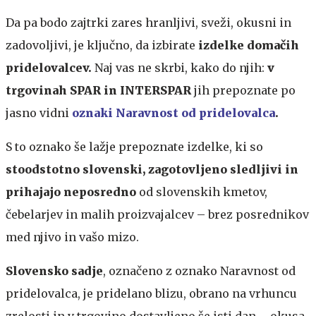
Da pa bodo zajtrki zares hranljivi, sveži, okusni in
zadovoljivi, je ključno, da izbirate
izdelke domačih
pridelovalcev.
Naj vas ne skrbi, kako do njih:
v
trgovinah SPAR in INTERSPAR
jih prepoznate po
jasno vidni
oznaki Naravnost od pridelovalca
.
S to oznako še lažje prepoznate izdelke, ki so
stoodstotno slovenski, zagotovljeno sledljivi in
prihajajo neposredno
od slovenskih kmetov,
čebelarjev in malih proizvajalcev – brez posrednikov
med njivo in vašo mizo.
Slovensko sadje
, označeno z oznako Naravnost od
pridelovalca, je pridelano blizu, obrano na vrhuncu
zrelosti in v trgovino dostavljeno še isti dan – okusa