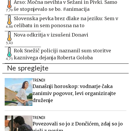
Arso: Močna nevihta v Sežani in Pivki. Samo
še stopnjevalo se bo. #animacija
7,79
Slovenska pevka brez dlake na jeziku: Sem v
celibatu in sem ponosna na to
6,88
Nova odkritja v izsušeni Donavi
5,43
Rok Snežič policiji naznanil sum storitve
kaznivega dejanja Roberta Goloba
4,75
Ne spreglejte
TRENDI
Današnji horoskop: vodnarje čaka
zanimiv pogovor, levi organizirajte
druženje
TRENDI
Povezovali so jo z Dončićem, zdaj so jo
ujeli z novim