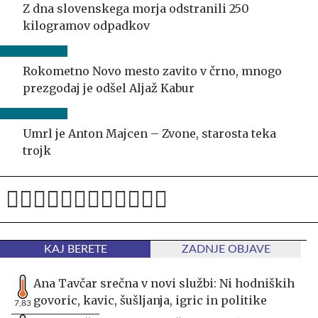
Z dna slovenskega morja odstranili 250
kilogramov odpadkov
Rokometno Novo mesto zavito v črno, mnogo
prezgodaj je odšel Aljaž Kabur
Umrl je Anton Majcen – Zvone, starosta teka
trojk
KAJ BERETE
ZADNJE OBJAVE
Ana Tavčar srečna v novi službi: Ni hodniških
govoric, kavic, šušljanja, igric in politike
7,83