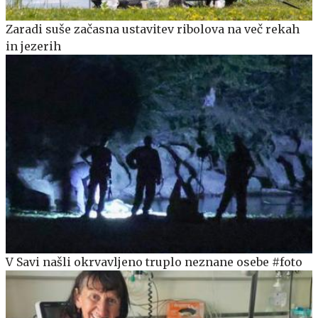
Zaradi suše začasna ustavitev ribolova na več rekah
in jezerih
V Savi našli okrvavljeno truplo neznane osebe #foto