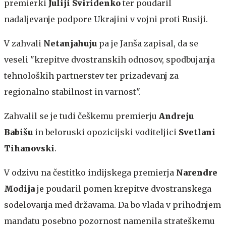
premierki
Juliji Sviridenko
ter poudaril
nadaljevanje podpore Ukrajini v vojni proti Rusiji.
V zahvali
Netanjahuju
pa je Janša zapisal, da se
veseli "krepitve dvostranskih odnosov, spodbujanja
tehnoloških partnerstev ter prizadevanj za
regionalno stabilnost in varnost".
Zahvalil se je tudi češkemu premierju
Andreju
Babišu
in beloruski opozicijski voditeljici
Svetlani
Tihanovski
.
V odzivu na čestitko indijskega premierja
Narendre
Modija
je poudaril pomen krepitve dvostranskega
sodelovanja med državama. Da bo vlada v prihodnjem
mandatu posebno pozornost namenila strateškemu