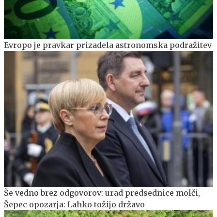
Evropo je pravkar prizadela astronomska podražitev
Še vedno brez odgovorov: urad predsednice molči,
Šepec opozarja: Lahko tožijo državo