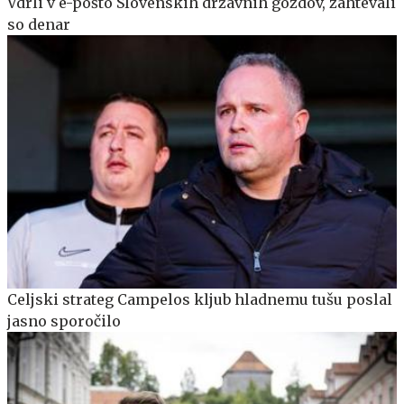
Vdrli v e-pošto Slovenskih državnih gozdov, zahtevali
so denar
Celjski strateg Campelos kljub hladnemu tušu poslal
jasno sporočilo