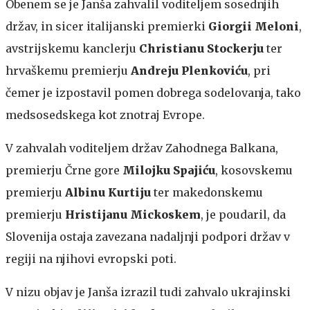
Obenem se je Janša zahvalil voditeljem sosednjih
držav, in sicer italijanski premierki
Giorgii Meloni
,
avstrijskemu kanclerju
Christianu Stockerju
ter
hrvaškemu premierju
Andreju Plenkoviću
, pri
čemer je izpostavil pomen dobrega sodelovanja, tako
medsosedskega kot znotraj Evrope.
V zahvalah voditeljem držav Zahodnega Balkana,
premierju Črne gore
Milojku Spajiću
, kosovskemu
premierju
Albinu Kurtiju
ter makedonskemu
premierju
Hristijanu Mickoskem
, je poudaril, da
Slovenija ostaja zavezana nadaljnji podpori držav v
regiji na njihovi evropski poti.
V nizu objav je Janša izrazil tudi zahvalo ukrajinski