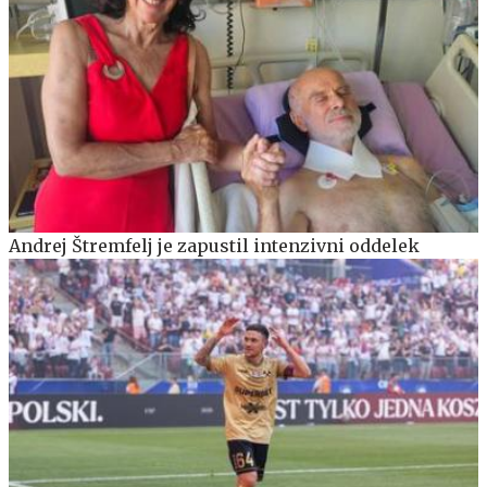
Andrej Štremfelj je zapustil intenzivni oddelek