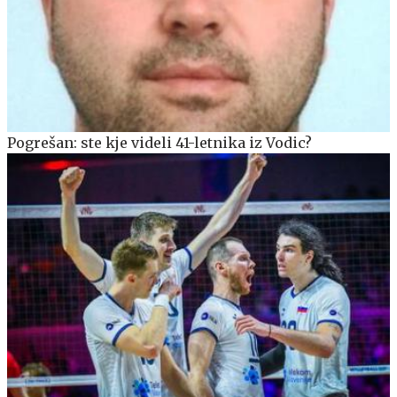
Pogrešan: ste kje videli 41-letnika iz Vodic?