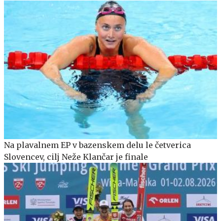
Na plavalnem EP v bazenskem delu le četverica
Slovencev, cilj Neže Klančar je finale