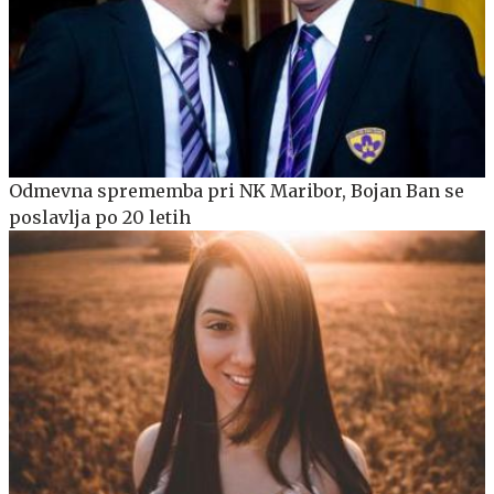
Odmevna sprememba pri NK Maribor, Bojan Ban se
poslavlja po 20 letih