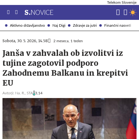
Telekom Slovenije
Aktivno državljanstvo
Naj Digi
Zdravje za jutri
Finančni nasveti
Sobota, 30. 5. 2026, 14.58
2 meseca, 1 teden
Janša v zahvalah ob izvolitvi iz
tujine zagotovil podporo
Zahodnemu Balkanu in krepitvi
EU
Avtorji:
Na. R.,
STA
3,14