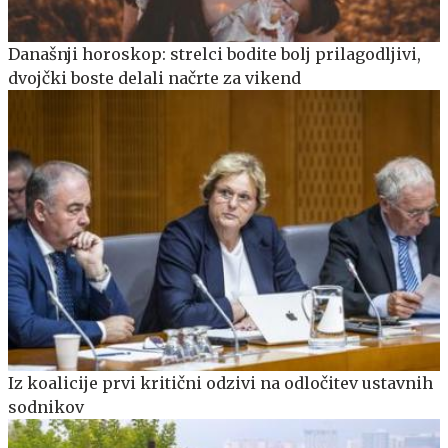
Današnji horoskop: strelci bodite bolj prilagodljivi,
dvojčki boste delali načrte za vikend
Iz koalicije prvi kritični odzivi na odločitev ustavnih
sodnikov