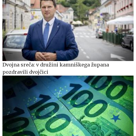
Dvojna sreča: v družini kamniškega župana
pozdravili dvojčici