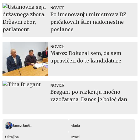
NOVICE
Po imenovanju ministrov v DZ
pričakovati štiri nadomestne
poslance
NOVICE
Matoz: Dokazal sem, da sem
upravičen do te kandidature
NOVICE
Bregant po razkritju močno
razočarana: Danes je boleč dan
Janez Janša
vlada
Ukrajina
Izrael